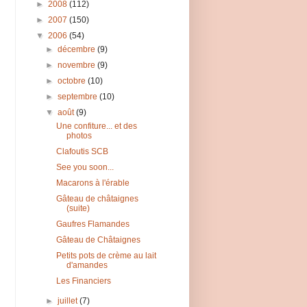
►
2008
(112)
►
2007
(150)
▼
2006
(54)
►
décembre
(9)
►
novembre
(9)
►
octobre
(10)
►
septembre
(10)
▼
août
(9)
Une confiture... et des
photos
Clafoutis SCB
See you soon...
Macarons à l'érable
Gâteau de châtaignes
(suite)
Gaufres Flamandes
Gâteau de Châtaignes
Petits pots de crème au lait
d'amandes
Les Financiers
►
juillet
(7)