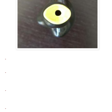
-
-
-
-