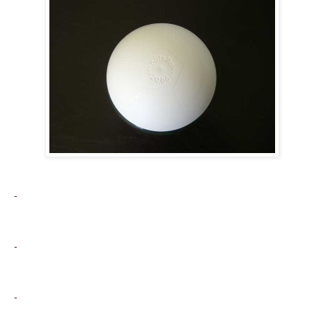
-
-
-