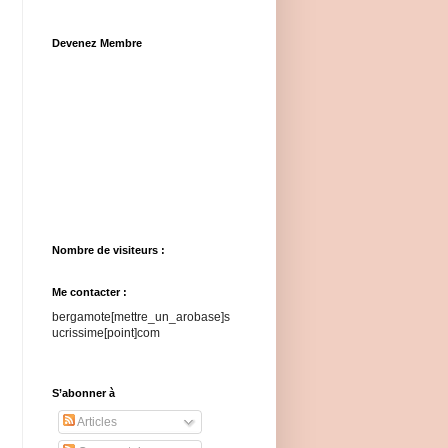
Devenez Membre
Nombre de visiteurs :
Me contacter :
bergamote[mettre_un_arobase]s
ucrissime[point]com
S’abonner à
Articles