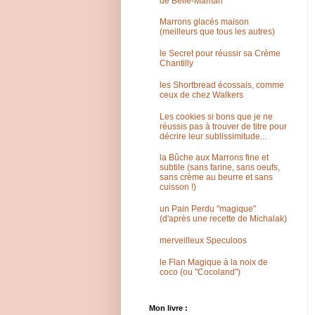
de Belle-Maman
Marrons glacés maison
(meilleurs que tous les autres)
le Secret pour réussir sa Crème
Chantilly
les Shortbread écossais, comme
ceux de chez Walkers
Les cookies si bons que je ne
réussis pas à trouver de titre pour
décrire leur sublissimitude...
la Bûche aux Marrons fine et
subtile (sans farine, sans oeufs,
sans crème au beurre et sans
cuisson !)
un Pain Perdu "magique"
(d'après une recette de Michalak)
merveilleux Speculoos
le Flan Magique à la noix de
coco (ou "Cocoland")
Mon livre :