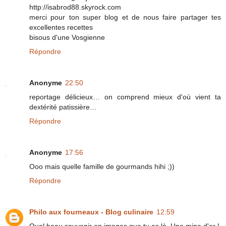
http://isabrod88.skyrock.com
merci pour ton super blog et de nous faire partager tes
excellentes recettes
bisous d'une Vosgienne
Répondre
Anonyme
22:50
reportage délicieux… on comprend mieux d'où vient ta
dextérité patissière…
Répondre
Anonyme
17:56
Ooo mais quelle famille de gourmands hihi ;))
Répondre
Philo aux fourneaux - Blog culinaire
12:59
Quel beau souvenir en images que tu as là. Une mine d'or !