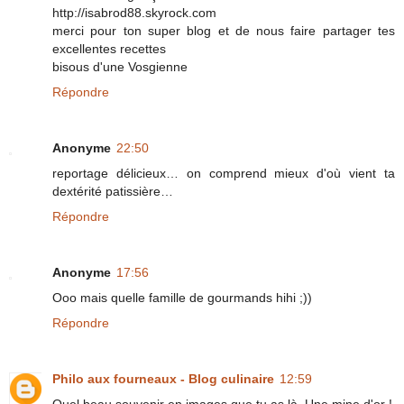
http://isabrod88.skyrock.com
merci pour ton super blog et de nous faire partager tes
excellentes recettes
bisous d'une Vosgienne
Répondre
Anonyme
22:50
reportage délicieux… on comprend mieux d'où vient ta
dextérité patissière…
Répondre
Anonyme
17:56
Ooo mais quelle famille de gourmands hihi ;))
Répondre
Philo aux fourneaux - Blog culinaire
12:59
Quel beau souvenir en images que tu as là. Une mine d'or !