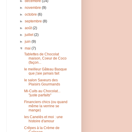
►
décembre
(14)
►
novembre
(9)
►
octobre
(6)
►
septembre
(8)
►
août
(2)
►
juillet
(2)
►
juin
(9)
▼
mai
(7)
Tablettes de Chocolat
maison, Coeur de Coco
(façon...
le meilleur Gâteau Basque
que j'aie jamais fait
le salon Saveurs des
Plaisirs Gourmands
Mi-Cuits au Chocolat...
"juste parfaits"
Financiers chics (ou quand
même la verrine se
mange)
les Canelés et moi : une
histoire d'amour
Crêpes à la Crème de