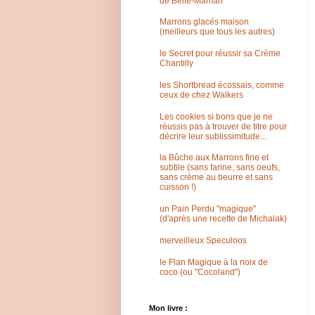
de Belle-Maman
Marrons glacés maison
(meilleurs que tous les autres)
le Secret pour réussir sa Crème
Chantilly
les Shortbread écossais, comme
ceux de chez Walkers
Les cookies si bons que je ne
réussis pas à trouver de titre pour
décrire leur sublissimitude...
la Bûche aux Marrons fine et
subtile (sans farine, sans oeufs,
sans crème au beurre et sans
cuisson !)
un Pain Perdu "magique"
(d'après une recette de Michalak)
merveilleux Speculoos
le Flan Magique à la noix de
coco (ou "Cocoland")
Mon livre :