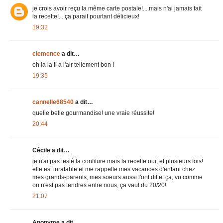
je crois avoir reçu la même carte postale!....mais n'ai jamais fait
la recette!....ça parait pourtant délicieux!
19:32
clemence
a dit…
oh la la il a l'air tellement bon !
19:35
cannelle68540
a dit…
quelle belle gourmandise! une vraie réussite!
20:44
Cécile a dit…
je n'ai pas testé la confiture mais la recette oui, et plusieurs fois!
elle est inratable et me rappelle mes vacances d'enfant chez
mes grands-parents, mes soeurs aussi l'ont dit et ça, vu comme
on n'est pas tendres entre nous, ça vaut du 20/20!
21:07
Anonyme a dit…