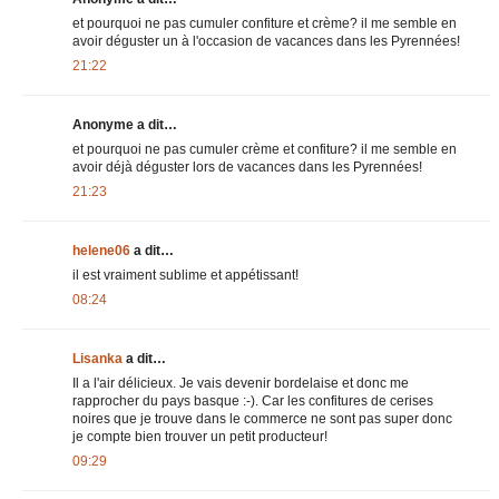
et pourquoi ne pas cumuler confiture et crème? il me semble en
avoir déguster un à l'occasion de vacances dans les Pyrennées!
21:22
Anonyme a dit…
et pourquoi ne pas cumuler crème et confiture? il me semble en
avoir déjà déguster lors de vacances dans les Pyrennées!
21:23
helene06
a dit…
il est vraiment sublime et appétissant!
08:24
Lisanka
a dit…
Il a l'air délicieux. Je vais devenir bordelaise et donc me
rapprocher du pays basque :-). Car les confitures de cerises
noires que je trouve dans le commerce ne sont pas super donc
je compte bien trouver un petit producteur!
09:29