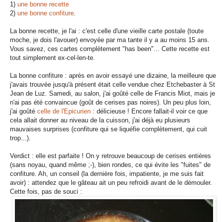
1)
une bonne recette
2)
une bonne confiture
.
La bonne recette, je l'ai : c'est celle d'une vieille carte postale (toute
moche, je dois l'avouer) envoyée par ma tante il y a au moins 15 ans.
Vous savez, ces cartes complètement "has been"... Cette recette est
tout simplement ex-cel-len-te.
La bonne confiture : après en avoir essayé une dizaine, la meilleure que
j'avais trouvée jusqu'à présent était celle vendue chez Etchebaster à St
Jean de Luz. Samedi, au salon, j'ai goûté celle de Francis Miot, mais je
n'ai pas été convaincue (goût de cerises pas noires). Un peu plus loin,
j'ai goûté
celle de l'Epicurien
: délicieuse ! Encore fallait-il voir ce que
cela allait donner au niveau de la cuisson, j'ai déjà eu plusieurs
mauvaises surprises (confiture qui se liquéfie complètement, qui cuit
trop...).
Verdict : elle est parfaite ! On y retrouve beaucoup de cerises entières
(sans noyau, quand même ;-), bien rondes, ce qui évite les "fuites" de
confiture. Ah, un conseil (la dernière fois, impatiente, je me suis fait
avoir) : attendez que le gâteau ait un peu refroidi avant de le démouler.
Cette fois, pas de souci :