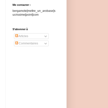
Me contacter :
bergamote[mettre_un_arobase]s
ucrissime[point]com
S’abonner à
Articles
Commentaires