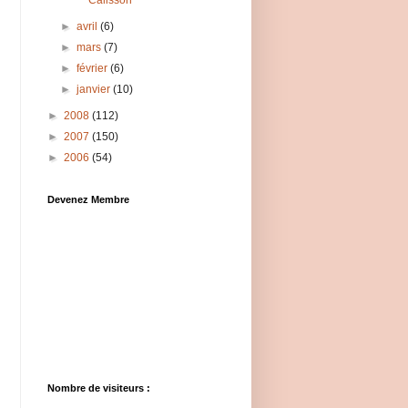
Calisson
►
avril
(6)
►
mars
(7)
►
février
(6)
►
janvier
(10)
►
2008
(112)
►
2007
(150)
►
2006
(54)
Devenez Membre
Nombre de visiteurs :