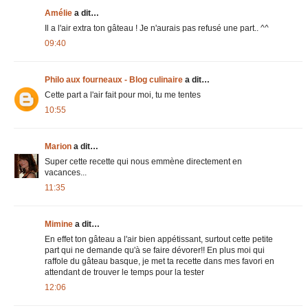
Amélie
a dit…
Il a l'air extra ton gâteau ! Je n'aurais pas refusé une part.. ^^
09:40
Philo aux fourneaux - Blog culinaire
a dit…
Cette part a l'air fait pour moi, tu me tentes
10:55
Marion
a dit…
Super cette recette qui nous emmène directement en
vacances...
11:35
Mimine
a dit…
En effet ton gâteau a l'air bien appétissant, surtout cette petite
part qui ne demande qu'à se faire dévorer!! En plus moi qui
raffole du gâteau basque, je met ta recette dans mes favori en
attendant de trouver le temps pour la tester
12:06