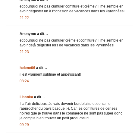
et pourquoi ne pas cumuler confiture et crème? il me semble en
avoir déguster un à l'occasion de vacances dans les Pyrennées!
21:22
Anonyme a dit…
et pourquoi ne pas cumuler crème et confiture? il me semble en
avoir déjà déguster lors de vacances dans les Pyrennées!
21:23
helene06
a dit…
il est vraiment sublime et appétissant!
08:24
Lisanka
a dit…
Il a l'air délicieux. Je vais devenir bordelaise et donc me
rapprocher du pays basque :-). Car les confitures de cerises
noires que je trouve dans le commerce ne sont pas super donc
je compte bien trouver un petit producteur!
09:29