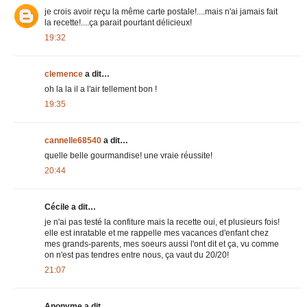
je crois avoir reçu la même carte postale!....mais n'ai jamais fait
la recette!....ça parait pourtant délicieux!
19:32
clemence
a dit…
oh la la il a l'air tellement bon !
19:35
cannelle68540
a dit…
quelle belle gourmandise! une vraie réussite!
20:44
Cécile a dit…
je n'ai pas testé la confiture mais la recette oui, et plusieurs fois!
elle est inratable et me rappelle mes vacances d'enfant chez
mes grands-parents, mes soeurs aussi l'ont dit et ça, vu comme
on n'est pas tendres entre nous, ça vaut du 20/20!
21:07
Anonyme a dit…