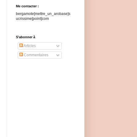
Me contacter :
bergamote[mettre_un_arobase]s
ucrissime[point]com
S’abonner à
Articles
Commentaires