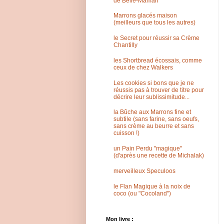
de Belle-Maman
Marrons glacés maison
(meilleurs que tous les autres)
le Secret pour réussir sa Crème
Chantilly
les Shortbread écossais, comme
ceux de chez Walkers
Les cookies si bons que je ne
réussis pas à trouver de titre pour
décrire leur sublissimitude...
la Bûche aux Marrons fine et
subtile (sans farine, sans oeufs,
sans crème au beurre et sans
cuisson !)
un Pain Perdu "magique"
(d'après une recette de Michalak)
merveilleux Speculoos
le Flan Magique à la noix de
coco (ou "Cocoland")
Mon livre :