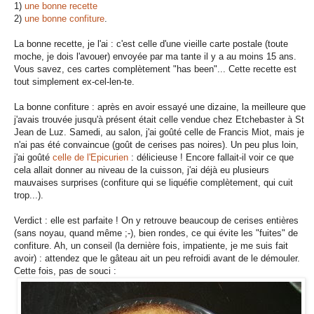
1)
une bonne recette
2)
une bonne confiture
.
La bonne recette, je l'ai : c'est celle d'une vieille carte postale (toute
moche, je dois l'avouer) envoyée par ma tante il y a au moins 15 ans.
Vous savez, ces cartes complètement "has been"... Cette recette est
tout simplement ex-cel-len-te.
La bonne confiture : après en avoir essayé une dizaine, la meilleure que
j'avais trouvée jusqu'à présent était celle vendue chez Etchebaster à St
Jean de Luz. Samedi, au salon, j'ai goûté celle de Francis Miot, mais je
n'ai pas été convaincue (goût de cerises pas noires). Un peu plus loin,
j'ai goûté
celle de l'Epicurien
: délicieuse ! Encore fallait-il voir ce que
cela allait donner au niveau de la cuisson, j'ai déjà eu plusieurs
mauvaises surprises (confiture qui se liquéfie complètement, qui cuit
trop...).
Verdict : elle est parfaite ! On y retrouve beaucoup de cerises entières
(sans noyau, quand même ;-), bien rondes, ce qui évite les "fuites" de
confiture. Ah, un conseil (la dernière fois, impatiente, je me suis fait
avoir) : attendez que le gâteau ait un peu refroidi avant de le démouler.
Cette fois, pas de souci :