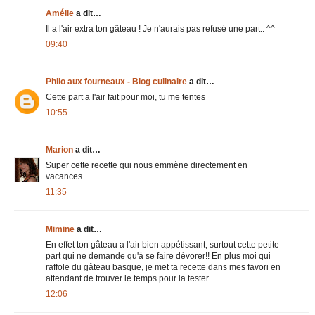
Amélie
a dit…
Il a l'air extra ton gâteau ! Je n'aurais pas refusé une part.. ^^
09:40
Philo aux fourneaux - Blog culinaire
a dit…
Cette part a l'air fait pour moi, tu me tentes
10:55
Marion
a dit…
Super cette recette qui nous emmène directement en
vacances...
11:35
Mimine
a dit…
En effet ton gâteau a l'air bien appétissant, surtout cette petite
part qui ne demande qu'à se faire dévorer!! En plus moi qui
raffole du gâteau basque, je met ta recette dans mes favori en
attendant de trouver le temps pour la tester
12:06