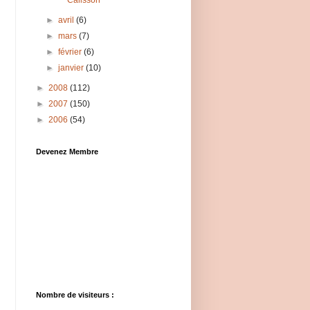
Calisson
►
avril
(6)
►
mars
(7)
►
février
(6)
►
janvier
(10)
►
2008
(112)
►
2007
(150)
►
2006
(54)
Devenez Membre
Nombre de visiteurs :