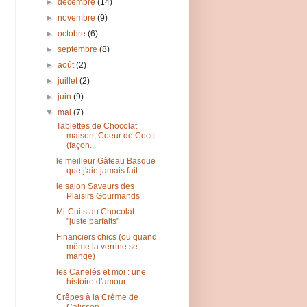
►
décembre
(14)
►
novembre
(9)
►
octobre
(6)
►
septembre
(8)
►
août
(2)
►
juillet
(2)
►
juin
(9)
▼
mai
(7)
Tablettes de Chocolat
maison, Coeur de Coco
(façon...
le meilleur Gâteau Basque
que j'aie jamais fait
le salon Saveurs des
Plaisirs Gourmands
Mi-Cuits au Chocolat...
"juste parfaits"
Financiers chics (ou quand
même la verrine se
mange)
les Canelés et moi : une
histoire d'amour
Crêpes à la Crème de