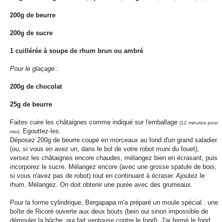
200g de beurre
200g de sucre
1 cuillérée à soupe de rhum brun ou ambré
Pour le glaçage :
200g de chocolat
25g de beurre
Faites cuire les châtaignes comme indiqué sur l'emballage
(12 minutes pour
Egouttez-les.
moi).
Déposez 200g de beurre coupé en morceaux au fond d'un grand saladier
(ou, si vous en avez un, dans le bol de votre robot muni du fouet),
versez les châtaignes encore chaudes, mélangez bien en écrasant, puis
incorporez le sucre. Mélangez encore (avec une grosse spatule de bois,
si vous n'avez pas de robot) tout en continuant à écraser. Ajoutez le
rhum. Mélangez. On doit obtenir une purée avec des grumeaux.
Pour la forme cylindrique, Bergapapa m'a préparé un moule spécial : une
boîte de Ricoré ouverte aux deux bouts (bein oui sinon impossible de
démouler la bûche, qui fait ventouse contre le fond). J'ai fermé le fond