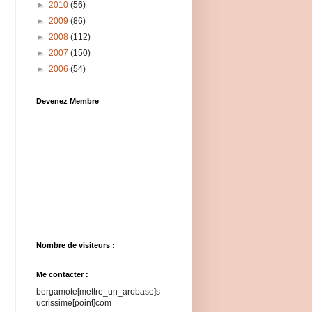
►
2010
(56)
►
2009
(86)
►
2008
(112)
►
2007
(150)
►
2006
(54)
Devenez Membre
Nombre de visiteurs :
Me contacter :
bergamote[mettre_un_arobase]s
ucrissime[point]com