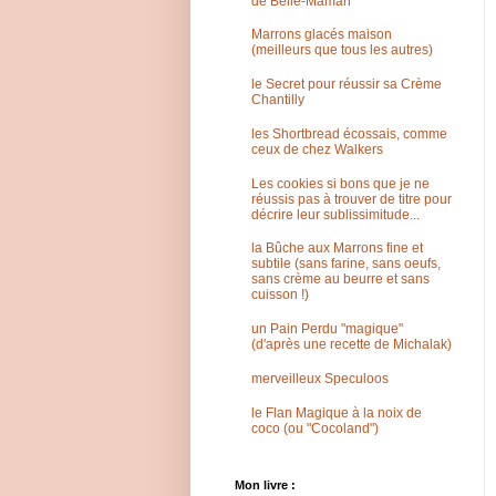
de Belle-Maman
Marrons glacés maison
(meilleurs que tous les autres)
le Secret pour réussir sa Crème
Chantilly
les Shortbread écossais, comme
ceux de chez Walkers
Les cookies si bons que je ne
réussis pas à trouver de titre pour
décrire leur sublissimitude...
la Bûche aux Marrons fine et
subtile (sans farine, sans oeufs,
sans crème au beurre et sans
cuisson !)
un Pain Perdu "magique"
(d'après une recette de Michalak)
merveilleux Speculoos
le Flan Magique à la noix de
coco (ou "Cocoland")
Mon livre :