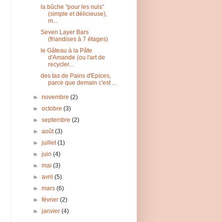
la bûche "pour les nuls"
(simple et délicieuse),
m...
Seven Layer Bars
(friandises à 7 étages)
le Gâteau à la Pâte
d'Amande (ou l'art de
recycler...
des tas de Pains d'Epices,
parce que demain c'est ...
►
novembre
(2)
►
octobre
(3)
►
septembre
(2)
►
août
(3)
►
juillet
(1)
►
juin
(4)
►
mai
(3)
►
avril
(5)
►
mars
(6)
►
février
(2)
►
janvier
(4)