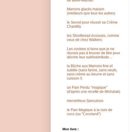
de Belle-Maman
Marrons glacés maison
(meilleurs que tous les autres)
le Secret pour réussir sa Crème
Chantilly
les Shortbread écossais, comme
ceux de chez Walkers
Les cookies si bons que je ne
réussis pas à trouver de titre pour
décrire leur sublissimitude...
la Bûche aux Marrons fine et
subtile (sans farine, sans oeufs,
sans crème au beurre et sans
cuisson !)
un Pain Perdu "magique"
(d'après une recette de Michalak)
merveilleux Speculoos
le Flan Magique à la noix de
coco (ou "Cocoland")
Mon livre :