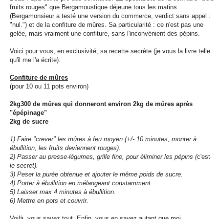
fruits rouges" que Bergamoustique déjeune tous les matins
(Bergamonsieur a testé une version du commerce, verdict sans appel :
"nul.") et de la confiture de mûres. Sa particularité : ce n'est pas une
gelée, mais vraiment une confiture, sans l'inconvénient des pépins.
Voici pour vous, en exclusivité, sa recette secrète (je vous la livre telle
qu'il me l'a écrite).
Confiture de mûres
(pour 10 ou 11 pots environ)
2kg300 de mûres qui donneront environ 2kg de mûres après
"épépinage"
2kg de sucre
1) Faire "crever" les mûres à feu moyen (+/- 10 minutes, monter à
ébullition, les fruits deviennent rouges).
2) Passer au presse-légumes, grille fine, pour éliminer les pépins (
c'est
le secret).
3) Peser la purée obtenue et ajouter le même poids de sucre.
4) Porter à ébullition en mélangeant constamment.
5) Laisser max 4 minutes à ébullition.
6) Mettre en pots et couvrir.
Voilà, vous savez tout. Enfin, vous en savez autant que moi.