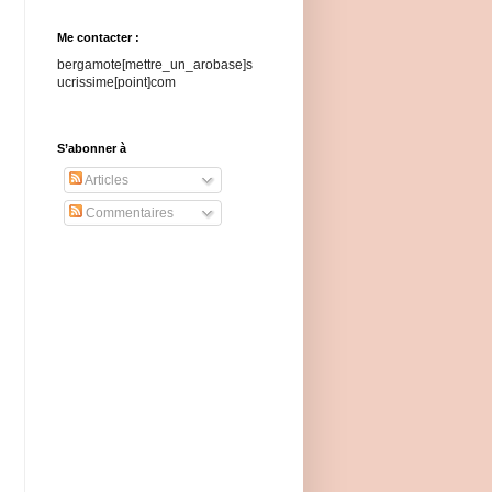
Me contacter :
bergamote[mettre_un_arobase]s
ucrissime[point]com
S’abonner à
Articles
Commentaires