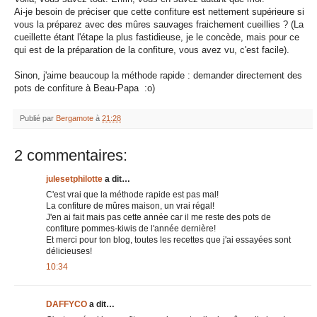
Ai-je besoin de préciser que cette confiture est nettement supérieure si
vous la préparez avec des mûres sauvages fraichement cueillies ? (La
cueillette étant l'étape la plus fastidieuse, je le concède, mais pour ce
qui est de la préparation de la confiture, vous avez vu, c'est facile).
Sinon, j'aime beaucoup la méthode rapide : demander directement des
pots de confiture à Beau-Papa :o)
Publié par
Bergamote
à
21:28
2 commentaires:
julesetphilotte
a dit…
C'est vrai que la méthode rapide est pas mal!
La confiture de mûres maison, un vrai régal!
J'en ai fait mais pas cette année car il me reste des pots de
confiture pommes-kiwis de l'année dernière!
Et merci pour ton blog, toutes les recettes que j'ai essayées sont
délicieuses!
10:34
DAFFYCO
a dit…