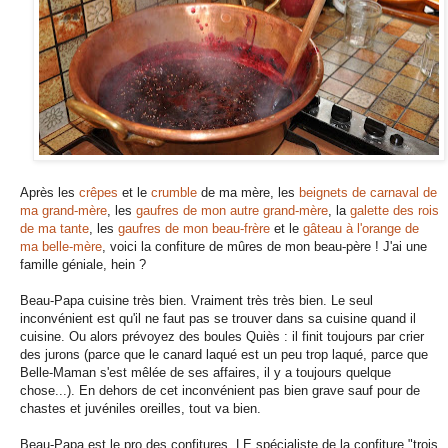
Après les
crêpes
et le
crumble
de ma mère, les
beignets de carnaval de
ma grand-mère
, les
gaufres de mon autre grand-mère
, la
galette des rois
de ma tante
, les
gaufres de mon beau-frère
et le
gâteau à l'orange de
ma belle-mère
, voici la confiture de mûres de mon beau-père ! J'ai une
famille géniale, hein ?
Beau-Papa cuisine très bien. Vraiment très très bien. Le seul
inconvénient est qu'il ne faut pas se trouver dans sa cuisine quand il
cuisine. Ou alors prévoyez des boules Quiès : il finit toujours par crier
des jurons (parce que le canard laqué est un peu trop laqué, parce que
Belle-Maman s'est mêlée de ses affaires, il y a toujours quelque
chose...). En dehors de cet inconvénient pas bien grave sauf pour de
chastes et juvéniles oreilles, tout va bien.
Beau-Papa est le pro des confitures. LE spécialiste de la confiture "trois