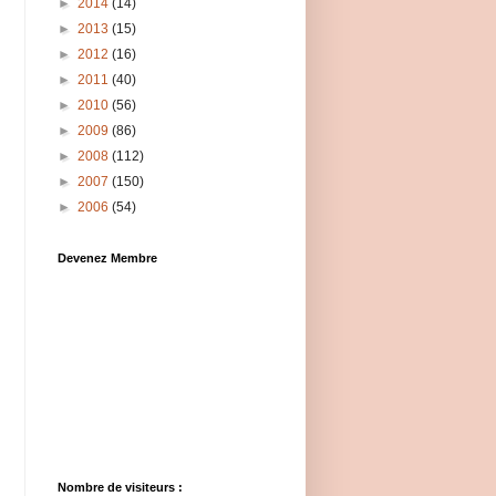
►
2014
(14)
►
2013
(15)
►
2012
(16)
►
2011
(40)
►
2010
(56)
►
2009
(86)
►
2008
(112)
►
2007
(150)
►
2006
(54)
Devenez Membre
Nombre de visiteurs :