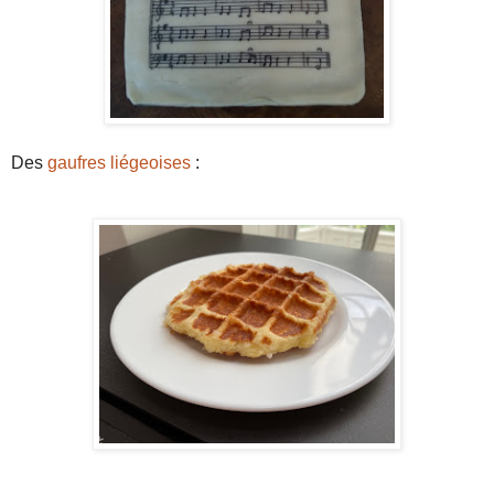
Des
gaufres liégeoises
: