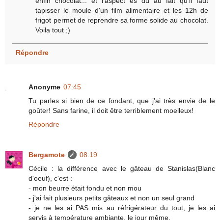
enfin chocolat... et l'aspect es du au fait qu'il faut
tapisser le moule d'un film alimentaire et les 12h de
frigot permet de reprendre sa forme solide au chocolat.
Voila tout ;)
Répondre
Anonyme
07:45
Tu parles si bien de ce fondant, que j'ai très envie de le
goûter! Sans farine, il doit être terriblement moelleux!
Répondre
Bergamote
08:19
Cécile : la différence avec le gâteau de Stanislas(Blanc
d'oeuf), c'est :
- mon beurre était fondu et non mou
- j'ai fait plusieurs petits gâteaux et non un seul grand
- je ne les ai PAS mis au réfrigérateur du tout, je les ai
servis à température ambiante, le jour même.