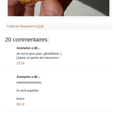
Publié par
Bergamote
à
22:40
20 commentaires:
Anonyme a dit…
ah oui le gros plan ,géantisime :)
j'adore ce genre de macarons !
23:28
Anonyme a dit…
wawwwwwwwww,
ils sont superbe
bravo
00:18