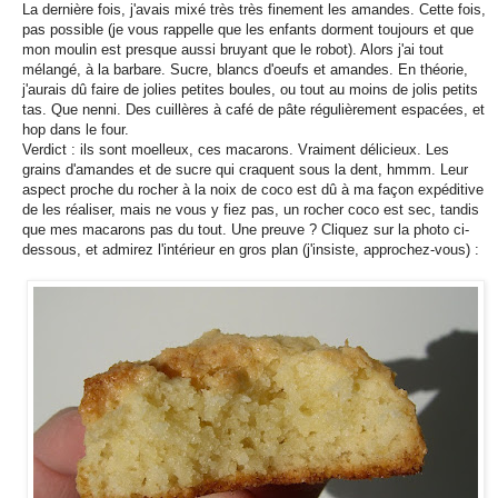
La dernière fois, j'avais mixé très très finement les amandes. Cette fois,
pas possible (je vous rappelle que les enfants dorment toujours et que
mon moulin est presque aussi bruyant que le robot). Alors j'ai tout
mélangé, à la barbare. Sucre, blancs d'oeufs et amandes. En théorie,
j'aurais dû faire de jolies petites boules, ou tout au moins de jolis petits
tas. Que nenni. Des cuillères à café de pâte régulièrement espacées, et
hop dans le four.
Verdict : ils sont moelleux, ces macarons. Vraiment délicieux. Les
grains d'amandes et de sucre qui craquent sous la dent, hmmm. Leur
aspect proche du rocher à la noix de coco est dû à ma façon expéditive
de les réaliser, mais ne vous y fiez pas, un rocher coco est sec, tandis
que mes macarons pas du tout. Une preuve ? Cliquez sur la photo ci-
dessous, et admirez l'intérieur en gros plan (j'insiste, approchez-vous) :