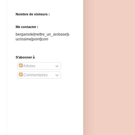
Nombre de visiteurs :
Me contacter :
bergamote[mettre_un_arobase]s
ucrissime[point]com
S’abonner à
Articles
Commentaires