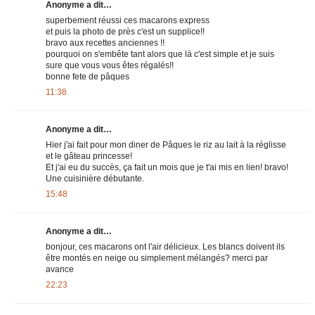
Anonyme a dit…
superbement réussi ces macarons express
et puis la photo de près c'est un supplice!!
bravo aux recettes anciennes !!
pourquoi on s'embête tant alors que là c'est simple et je suis
sure que vous vous êtes régalés!!
bonne fete de pâques
11:38
Anonyme a dit…
Hier j'ai fait pour mon diner de Pâques le riz au lait à la réglisse
et le gâteau princesse!
Et j'ai eu du succès, ça fait un mois que je t'ai mis en lien! bravo!
Une cuisinière débutante.
15:48
Anonyme a dit…
bonjour, ces macarons ont l'air délicieux. Les blancs doivent ils
être montés en neige ou simplement mélangés? merci par
avance
22:23