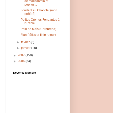
de macadamia et
pépites...
Fondant au Chocolat (mon
préféré)
Petites Crèmes Fondantes à
l'Erable
Pain de Maïs (Cornbread)
Flan Pâtissier II (le retour)
►
février
(8)
►
janvier
(18)
►
2007
(150)
►
2006
(54)
Devenez Membre