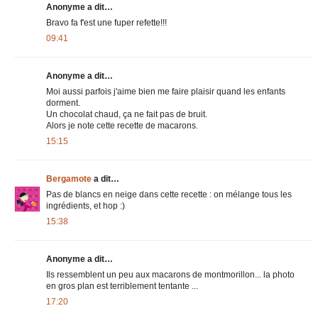
Anonyme a dit…
Bravo fa f'est une fuper refette!!!
09:41
Anonyme a dit…
Moi aussi parfois j'aime bien me faire plaisir quand les enfants
dorment.
Un chocolat chaud, ça ne fait pas de bruit.
Alors je note cette recette de macarons.
15:15
Bergamote
a dit…
Pas de blancs en neige dans cette recette : on mélange tous les
ingrédients, et hop :)
15:38
Anonyme a dit…
Ils ressemblent un peu aux macarons de montmorillon... la photo
en gros plan est terriblement tentante ...
17:20