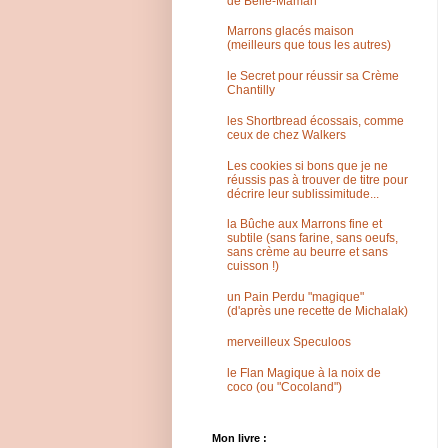
de Belle-Maman
Marrons glacés maison
(meilleurs que tous les autres)
le Secret pour réussir sa Crème
Chantilly
les Shortbread écossais, comme
ceux de chez Walkers
Les cookies si bons que je ne
réussis pas à trouver de titre pour
décrire leur sublissimitude...
la Bûche aux Marrons fine et
subtile (sans farine, sans oeufs,
sans crème au beurre et sans
cuisson !)
un Pain Perdu "magique"
(d'après une recette de Michalak)
merveilleux Speculoos
le Flan Magique à la noix de
coco (ou "Cocoland")
Mon livre :