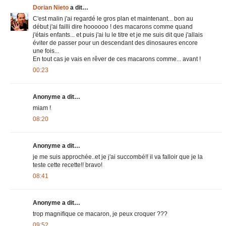
Dorian Nieto
a dit…
C'est malin j'ai regardé le gros plan et maintenant... bon au
début j'ai failli dire hoooooo ! des macarons comme quand
j'étais enfants... et puis j'ai lu le titre et je me suis dit que j'allais
éviter de passer pour un descendant des dinosaures encore
une fois...
En tout cas je vais en rêver de ces macarons comme... avant !
00:23
Anonyme a dit…
miam !
08:20
Anonyme a dit…
je me suis approchée..et je j'ai succombé!! il va falloir que je la
teste cette recette!! bravo!
08:41
Anonyme a dit…
trop magnifique ce macaron, je peux croquer ???
09:52