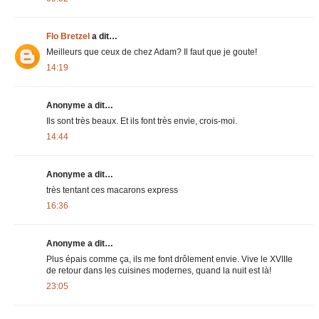
Flo Bretzel
a dit…
Meilleurs que ceux de chez Adam? Il faut que je goute!
14:19
Anonyme a dit…
Ils sont très beaux. Et ils font très envie, crois-moi.
14:44
Anonyme a dit…
très tentant ces macarons express
16:36
Anonyme a dit…
Plus épais comme ça, ils me font drôlement envie. Vive le XVIIIe
de retour dans les cuisines modernes, quand la nuit est là!
23:05