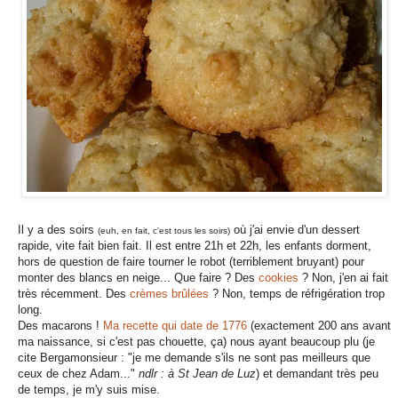
Il y a des soirs
où j'ai envie d'un dessert
(euh, en fait, c'est tous les soirs)
rapide, vite fait bien fait. Il est entre 21h et 22h, les enfants dorment,
hors de question de faire tourner le robot (terriblement bruyant) pour
monter des blancs en neige... Que faire ? Des
cookies
? Non, j'en ai fait
très récemment. Des
crèmes brûlées
? Non, temps de réfrigération trop
long.
Des macarons !
Ma recette qui date de 1776
(exactement 200 ans avant
ma naissance, si c'est pas chouette, ça) nous ayant beaucoup plu (je
cite Bergamonsieur : "je me demande s'ils ne sont pas meilleurs que
ceux de chez Adam..."
ndlr : à St Jean de Luz
) et demandant très peu
de temps, je m'y suis mise.