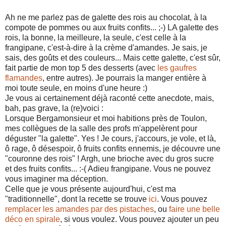
Ah ne me parlez pas de galette des rois au chocolat, à la
compote de pommes ou aux fruits confits... ;-) LA galette des
rois, la bonne, la meilleure, la seule, c'est celle à la
frangipane, c'est-à-dire à la crème d'amandes. Je sais, je
sais, des goûts et des couleurs... Mais cette galette, c'est sûr,
fait partie de mon top 5 des desserts (avec
les gaufres
flamandes
, entre autres). Je pourrais la manger entière à
moi toute seule, en moins d'une heure :)
Je vous ai certainement déjà raconté cette anecdote, mais,
bah, pas grave, la (re)voici :
Lorsque Bergamonsieur et moi habitions près de Toulon,
mes collègues de la salle des profs m'appelèrent pour
déguster "la galette". Yes ! Je cours, j'accours, je vole, et là,
ô rage, ô désespoir, ô fruits confits ennemis, je découvre une
"couronne des rois" ! Argh, une brioche avec du gros sucre
et des fruits confits... :-( Adieu frangipane. Vous ne pouvez
vous imaginer ma déception.
Celle que je vous présente aujourd'hui, c'est ma
"traditionnelle", dont la recette se trouve
ici
. Vous pouvez
remplacer les amandes par des pistaches
, ou
faire une belle
déco en spirale
, si vous voulez. Vous pouvez ajouter un peu