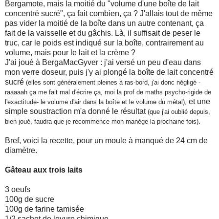
Bergamote, mais la moitié du "volume d'une boîte de lait
concentré sucré", ça fait combien, ça ? J'allais tout de même
pas vider la moitié de la boîte dans un autre contenant, ça
fait de la vaisselle et du gâchis. Là, il suffisait de peser le
truc, car le poids est indiqué sur la boîte, contrairement au
volume, mais pour le lait et la crème ?
J'ai joué à BergaMacGyver : j'ai versé un peu d'eau dans
mon verre doseur, puis j'y ai plongé la boîte de lait concentré
sucré
(elles sont généralement pleines à ras-bord, j'ai donc négligé -
raaaaah ça me fait mal d'écrire ça, moi la prof de maths psycho-rigide de
et une
l'exactitude- le volume d'air dans la boîte et le volume du métal),
simple soustraction m'a donné le résultat
(que j'ai oublié depuis,
.
bien joué, faudra que je recommence mon manège la prochaine fois)
Bref, voici la recette, pour un moule à manqué de 24 cm de
diamètre.
Gâteau aux trois laits
3 oeufs
100g de sucre
100g de farine tamisée
1/2 sachet de levure chimique