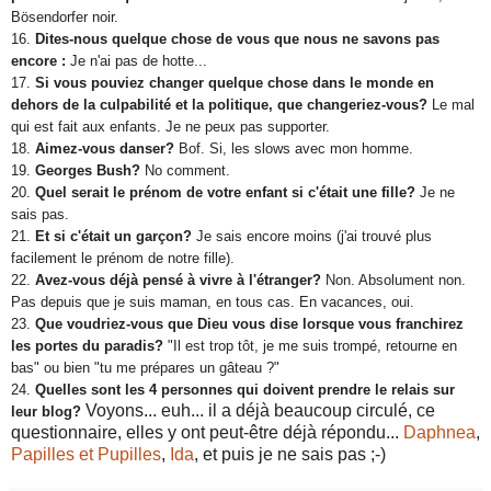
Bösendorfer noir.
16.
Dites-nous quelque chose de vous que nous ne savons pas
encore :
Je n'ai pas de hotte...
17.
Si vous pouviez changer quelque chose dans le monde en
dehors de la culpabilité et la politique, que changeriez-vous?
Le mal
qui est fait aux enfants. Je ne peux pas supporter.
18.
Aimez-vous danser?
Bof. Si, les slows avec mon homme.
19.
Georges Bush?
No comment.
20.
Quel serait le prénom de votre enfant si c'était une fille?
Je ne
sais pas.
21.
Et si c'était un garçon?
Je sais encore moins (j'ai trouvé plus
facilement le prénom de notre fille).
22.
Avez-vous déjà pensé à vivre à l'étranger?
Non. Absolument non.
Pas depuis que je suis maman, en tous cas. En vacances, oui.
23.
Que voudriez-vous que Dieu vous dise lorsque vous franchirez
les portes du paradis?
"Il est trop tôt, je me suis trompé, retourne en
bas" ou bien "tu me prépares un gâteau ?"
24.
Quelles sont les 4 personnes qui doivent prendre le relais sur
Voyons... euh... il a déjà beaucoup circulé, ce
leur blog?
questionnaire, elles y ont peut-être déjà répondu...
Daphnea
,
Papilles et Pupilles
,
Ida
, et puis je ne sais pas ;-)