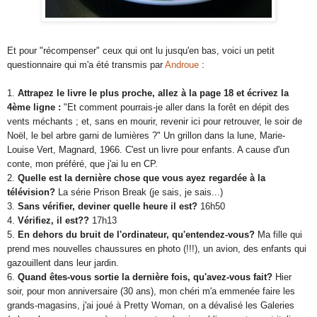
Et pour "récompenser" ceux qui ont lu jusqu'en bas, voici un petit
questionnaire qui m'a été transmis par
Androue
:
1.
Attrapez le livre le plus proche, allez à la page 18 et écrivez la
4ème ligne :
"Et comment pourrais-je aller dans la forêt en dépit des
vents méchants ; et, sans en mourir, revenir ici pour retrouver, le soir de
Noël, le bel arbre garni de lumières ?" Un grillon dans la lune, Marie-
Louise Vert, Magnard, 1966. C'est un livre pour enfants. A cause d'un
conte, mon préféré, que j'ai lu en CP.
2.
Quelle est la dernière chose que vous ayez regardée à la
télévision?
La série Prison Break (je sais, je sais...)
3.
Sans vérifier, deviner quelle heure il est?
16h50
4.
Vérifiez, il est??
17h13
5.
En dehors du bruit de l'ordinateur, qu'entendez-vous?
Ma fille qui
prend mes nouvelles chaussures en photo (!!!), un avion, des enfants qui
gazouillent dans leur jardin.
6.
Quand êtes-vous sortie la dernière fois, qu'avez-vous fait?
Hier
soir, pour mon anniversaire (30 ans), mon chéri m'a emmenée faire les
grands-magasins, j'ai joué à Pretty Woman, on a dévalisé les Galeries