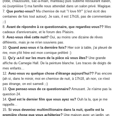
(robe, chaussures, sac-à-main, manteau) puis sublime restaurant italien,
où (surpriiiiise !) ma famille nous attendait dans un salon privé. Magique.
7.
Que portez-vous?
Ma chemise de nuit "I love NY" (c'est écrit des
centaines de fois tout autour). Je sais, il est 17h16, pas de commentaire
;-)
8.
Avant de répondre à ce questionnaire, que regardiez-vous??
Mes
cadeaux d'anniversaire, et le forum des Plaisirs.
9.
Avez-vous rêvé cette nuit?
Oui, au moins une dizaine de rêves
différents, mais je ne m'en souviens pas.
10.
Quand avez-vous ri la dernière fois?
Hier soir à table, j'ai pleuré de
rire, mon p'tit frère est mon comique préféré :)
11.
Qu'y -a-t-il sur les murs de la pièce où vous êtes?
Une grande
affiche du Carnegie Hall. De la peinture blanche. Les traces de doigts de
mes enfants...
12.
Avez-vous vu quelque chose d'étrange aujourd'hui??
Pas encore
(ah si, dans le miroir, moi en chemise de nuit, à 17h18, ah non, ce n'est
pas étrange, on est samedi ;-)
13.
Que pensez-vous de ce questionnaire?
Amusant. Je n'aime pas la
question 24.
14.
Quel est le dernier film que vous ayez vu?
Ouh la la, que je me
rappelle...
15.
Si vous deveniez multimillionaire dans la nuit, quelle est la
première chose que vous achèteriez?
Une maison avec un jardin, un