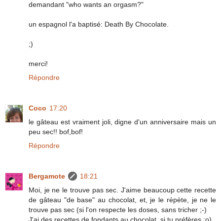
demandant "who wants an orgasm?"
un espagnol l'a baptisé: Death By Chocolate.
;)
merci!
Répondre
Coco
17:20
le gâteau est vraiment joli, digne d'un anniversaire mais un
peu sec!! bof,bof!
Répondre
Bergamote
18:21
Moi, je ne le trouve pas sec. J'aime beaucoup cette recette
de gâteau "de base" au chocolat, et, je le répète, je ne le
trouve pas sec (si l'on respecte les doses, sans tricher ;-)
J'ai des recettes de fondants au chocolat, si tu préfères :o)