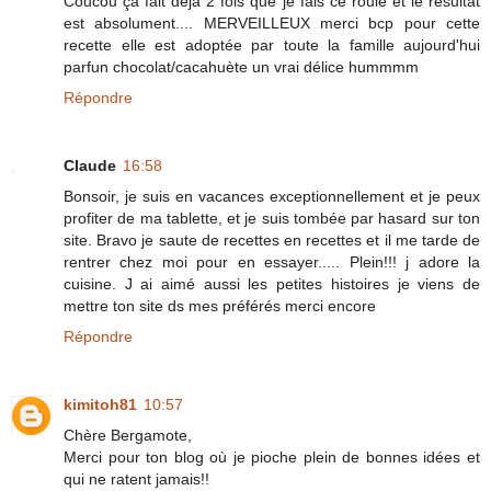
Coucou ça fait déjà 2 fois que je fais ce roulé et le résultat
est absolument.... MERVEILLEUX merci bcp pour cette
recette elle est adoptée par toute la famille aujourd'hui
parfun chocolat/cacahuète un vrai délice hummmm
Répondre
Claude
16:58
Bonsoir, je suis en vacances exceptionnellement et je peux
profiter de ma tablette, et je suis tombée par hasard sur ton
site. Bravo je saute de recettes en recettes et il me tarde de
rentrer chez moi pour en essayer..... Plein!!! j adore la
cuisine. J ai aimé aussi les petites histoires je viens de
mettre ton site ds mes préférés merci encore
Répondre
kimitoh81
10:57
Chère Bergamote,
Merci pour ton blog où je pioche plein de bonnes idées et
qui ne ratent jamais!!