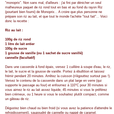
"monoprix". Non sans mal, d'ailleurs : j'ai fini par dénicher un seul
malheureux paquet de riz rond tout en bas et au fond du rayon Riz
(pourtant bien fourni) de Monoprix... A croire que plus personne ne
prépare son riz au lait, et que tout le monde l'achète "tout fait"... Voici
donc la recette :
Riz au lait :
100g de riz rond
1 litre de lait entier
100g de sucre
1 gousse de vanille (ou 1 sachet de sucre vanillé)
cannelle (facultatif)
Dans une casserole à fond épais, versez 1 cuillère à soupe d'eau, le riz,
le lait, le sucre et la gousse de vanille. Portez à ébullition et laissez
frémir pendant 20 minutes. Arrêtez la cuisson (n'égouttez surtout pas !).
Versez le contenu de la casserole dans un plat large en verre (qui
supporte le passage au four) et enfournez à 110°C pour 30 minutes si
vous aimez le riz au lait assez liquide, 45 minutes si vous le préférez
bien crémeux, ou 1 heure si vous le souhaitez plutôt compact, comme
un gâteau de riz.
Dégustez bien chaud ou bien froid (si vous avez la patience d'attendre le
refroidissement), saupoudré de cannelle ou nappé de caramel.