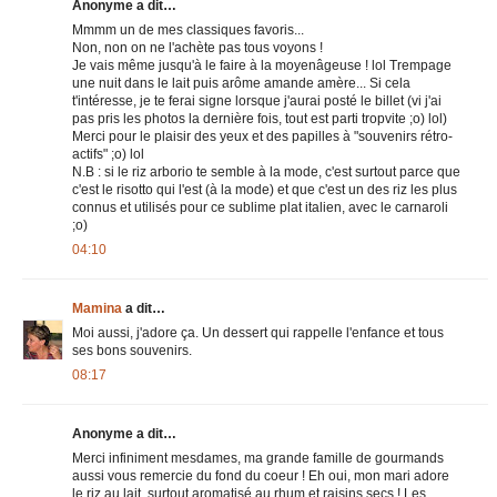
Anonyme a dit…
Mmmm un de mes classiques favoris...
Non, non on ne l'achète pas tous voyons !
Je vais même jusqu'à le faire à la moyenâgeuse ! lol Trempage
une nuit dans le lait puis arôme amande amère... Si cela
t'intéresse, je te ferai signe lorsque j'aurai posté le billet (vi j'ai
pas pris les photos la dernière fois, tout est parti tropvite ;o) lol)
Merci pour le plaisir des yeux et des papilles à "souvenirs rétro-
actifs" ;o) lol
N.B : si le riz arborio te semble à la mode, c'est surtout parce que
c'est le risotto qui l'est (à la mode) et que c'est un des riz les plus
connus et utilisés pour ce sublime plat italien, avec le carnaroli
;o)
04:10
Mamina
a dit…
Moi aussi, j'adore ça. Un dessert qui rappelle l'enfance et tous
ses bons souvenirs.
08:17
Anonyme a dit…
Merci infiniment mesdames, ma grande famille de gourmands
aussi vous remercie du fond du coeur ! Eh oui, mon mari adore
le riz au lait, surtout aromatisé au rhum et raisins secs ! Les