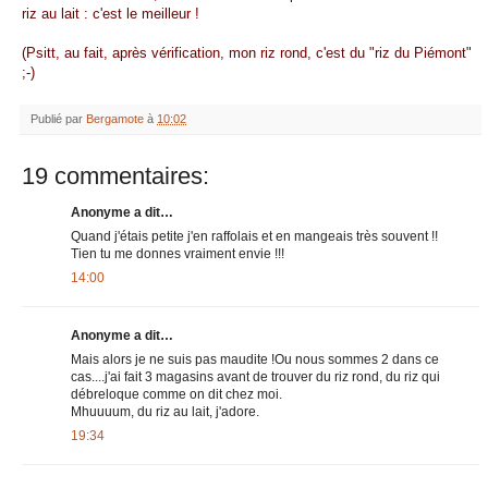
riz au lait : c'est le meilleur !
(Psitt, au fait, après vérification, mon riz rond, c'est du "riz du Piémont"
;-)
Publié par
Bergamote
à
10:02
19 commentaires:
Anonyme a dit…
Quand j'étais petite j'en raffolais et en mangeais très souvent !!
Tien tu me donnes vraiment envie !!!
14:00
Anonyme a dit…
Mais alors je ne suis pas maudite !Ou nous sommes 2 dans ce
cas....j'ai fait 3 magasins avant de trouver du riz rond, du riz qui
débreloque comme on dit chez moi.
Mhuuuum, du riz au lait, j'adore.
19:34