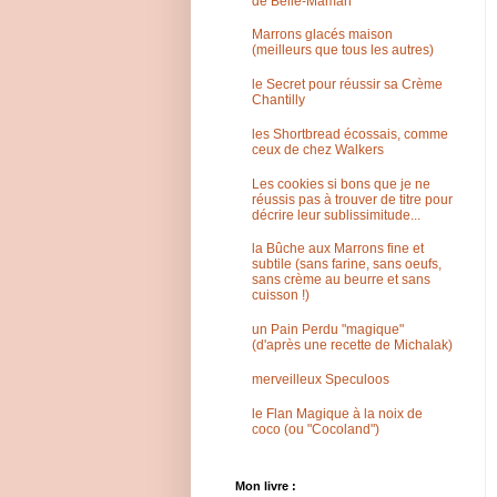
de Belle-Maman
Marrons glacés maison
(meilleurs que tous les autres)
le Secret pour réussir sa Crème
Chantilly
les Shortbread écossais, comme
ceux de chez Walkers
Les cookies si bons que je ne
réussis pas à trouver de titre pour
décrire leur sublissimitude...
la Bûche aux Marrons fine et
subtile (sans farine, sans oeufs,
sans crème au beurre et sans
cuisson !)
un Pain Perdu "magique"
(d'après une recette de Michalak)
merveilleux Speculoos
le Flan Magique à la noix de
coco (ou "Cocoland")
Mon livre :