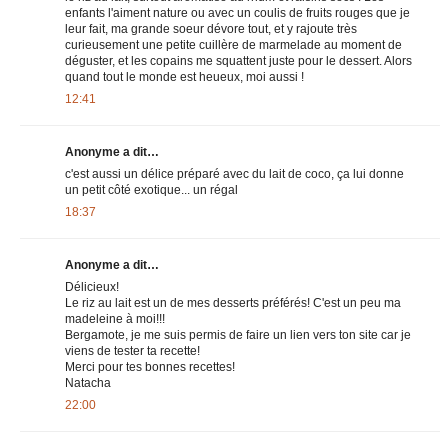
enfants l'aiment nature ou avec un coulis de fruits rouges que je
leur fait, ma grande soeur dévore tout, et y rajoute très
curieusement une petite cuillère de marmelade au moment de
déguster, et les copains me squattent juste pour le dessert. Alors
quand tout le monde est heueux, moi aussi !
12:41
Anonyme a dit…
c'est aussi un délice préparé avec du lait de coco, ça lui donne
un petit côté exotique... un régal
18:37
Anonyme a dit…
Délicieux!
Le riz au lait est un de mes desserts préférés! C'est un peu ma
madeleine à moi!!!
Bergamote, je me suis permis de faire un lien vers ton site car je
viens de tester ta recette!
Merci pour tes bonnes recettes!
Natacha
22:00