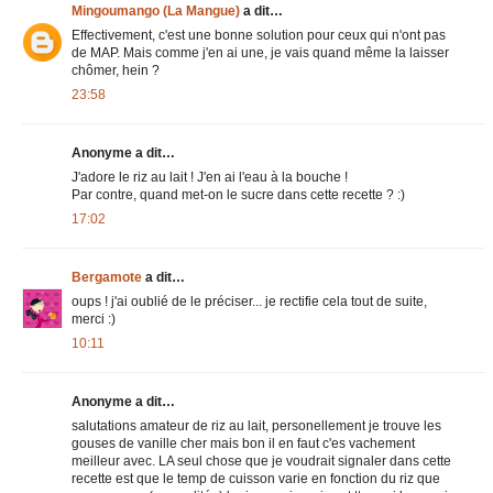
Mingoumango (La Mangue)
a dit…
Effectivement, c'est une bonne solution pour ceux qui n'ont pas
de MAP. Mais comme j'en ai une, je vais quand même la laisser
chômer, hein ?
23:58
Anonyme a dit…
J'adore le riz au lait ! J'en ai l'eau à la bouche !
Par contre, quand met-on le sucre dans cette recette ? :)
17:02
Bergamote
a dit…
oups ! j'ai oublié de le préciser... je rectifie cela tout de suite,
merci :)
10:11
Anonyme a dit…
salutations amateur de riz au lait, personellement je trouve les
gouses de vanille cher mais bon il en faut c'es vachement
meilleur avec. LA seul chose que je voudrait signaler dans cette
recette est que le temp de cuisson varie en fonction du riz que