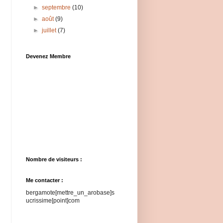
►
septembre
(10)
►
août
(9)
►
juillet
(7)
Devenez Membre
Nombre de visiteurs :
Me contacter :
bergamote[mettre_un_arobase]s
ucrissime[point]com