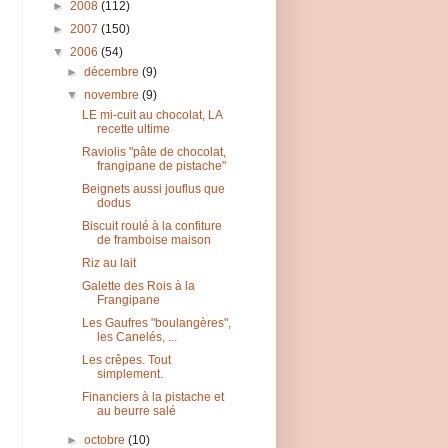
►
2008
(112)
►
2007
(150)
▼
2006
(54)
►
décembre
(9)
▼
novembre
(9)
LE mi-cuit au chocolat, LA
recette ultime
Raviolis "pâte de chocolat,
frangipane de pistache"
Beignets aussi jouflus que
dodus
Biscuit roulé à la confiture
de framboise maison
Riz au lait
Galette des Rois à la
Frangipane
Les Gaufres "boulangères",
les Canelés, ...
Les crêpes. Tout
simplement.
Financiers à la pistache et
au beurre salé
►
octobre
(10)