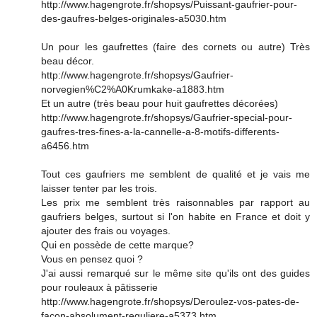
http://www.hagengrote.fr/shopsys/Puissant-gaufrier-pour-
des-gaufres-belges-originales-a5030.htm
Un pour les gaufrettes (faire des cornets ou autre) Très
beau décor.
http://www.hagengrote.fr/shopsys/Gaufrier-
norvegien%C2%A0Krumkake-a1883.htm
Et un autre (très beau pour huit gaufrettes décorées)
http://www.hagengrote.fr/shopsys/Gaufrier-special-pour-
gaufres-tres-fines-a-la-cannelle-a-8-motifs-differents-
a6456.htm
Tout ces gaufriers me semblent de qualité et je vais me
laisser tenter par les trois.
Les prix me semblent très raisonnables par rapport au
gaufriers belges, surtout si l'on habite en France et doit y
ajouter des frais ou voyages.
Qui en possède de cette marque?
Vous en pensez quoi ?
J'ai aussi remarqué sur le même site qu'ils ont des guides
pour rouleaux à pâtisserie
http://www.hagengrote.fr/shopsys/Deroulez-vos-pates-de-
facon-absolument-reguliere-a5373.htm