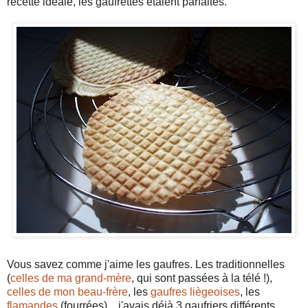
recette idéale, les gaufrettes étaient parfaites.
Vous savez comme j'aime les gaufres. Les traditionnelles
(
celles de ma grand-mère
, qui sont passées à la télé !),
celles de mon beau-frère
, les
gaufres liègeoises
, les
flamandes
(fourrées)... j'avais déjà 3 gaufriers différents