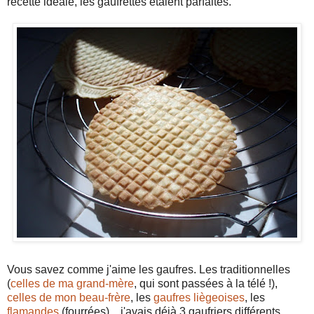
recette idéale, les gaufrettes étaient parfaites.
Vous savez comme j'aime les gaufres. Les traditionnelles
(
celles de ma grand-mère
, qui sont passées à la télé !),
celles de mon beau-frère
, les
gaufres liègeoises
, les
flamandes
(fourrées)... j'avais déjà 3 gaufriers différents