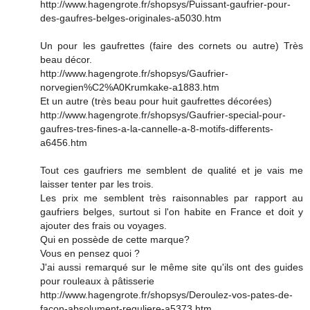
http://www.hagengrote.fr/shopsys/Puissant-gaufrier-pour-
des-gaufres-belges-originales-a5030.htm
Un pour les gaufrettes (faire des cornets ou autre) Très
beau décor.
http://www.hagengrote.fr/shopsys/Gaufrier-
norvegien%C2%A0Krumkake-a1883.htm
Et un autre (très beau pour huit gaufrettes décorées)
http://www.hagengrote.fr/shopsys/Gaufrier-special-pour-
gaufres-tres-fines-a-la-cannelle-a-8-motifs-differents-
a6456.htm
Tout ces gaufriers me semblent de qualité et je vais me
laisser tenter par les trois.
Les prix me semblent très raisonnables par rapport au
gaufriers belges, surtout si l'on habite en France et doit y
ajouter des frais ou voyages.
Qui en possède de cette marque?
Vous en pensez quoi ?
J'ai aussi remarqué sur le même site qu'ils ont des guides
pour rouleaux à pâtisserie
http://www.hagengrote.fr/shopsys/Deroulez-vos-pates-de-
facon-absolument-reguliere-a5373.htm