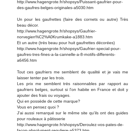
http://www.hagengrote.fr/shopsys/Puissant-gaufrier-pour-
des-gaufres-belges-originales-a5030.htm
Un pour les gaufrettes (faire des cornets ou autre) Très
beau décor.
http://www.hagengrote.fr/shopsys/Gaufrier-
norvegien%C2%A0Krumkake-a1883.htm
Et un autre (très beau pour huit gaufrettes décorées)
http://www.hagengrote.fr/shopsys/Gaufrier-special-pour-
gaufres-tres-fines-a-la-cannelle-a-8-motifs-differents-
a6456.htm
Tout ces gaufriers me semblent de qualité et je vais me
laisser tenter par les trois.
Les prix me semblent très raisonnables par rapport au
gaufriers belges, surtout si l'on habite en France et doit y
ajouter des frais ou voyages.
Qui en possède de cette marque?
Vous en pensez quoi ?
J'ai aussi remarqué sur le même site qu'ils ont des guides
pour rouleaux à pâtisserie
http://www.hagengrote.fr/shopsys/Deroulez-vos-pates-de-
facon-absolument-reguliere-a5373.htm