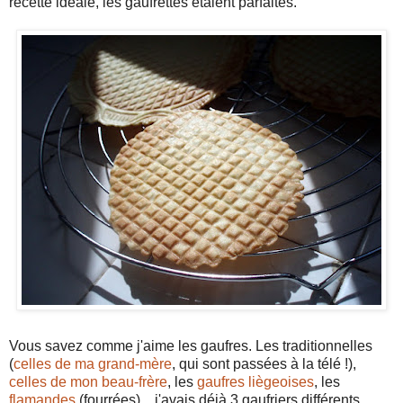
recette idéale, les gaufrettes étaient parfaites.
Vous savez comme j'aime les gaufres. Les traditionnelles
(
celles de ma grand-mère
, qui sont passées à la télé !),
celles de mon beau-frère
, les
gaufres liègeoises
, les
flamandes
(fourrées)... j'avais déjà 3 gaufriers différents