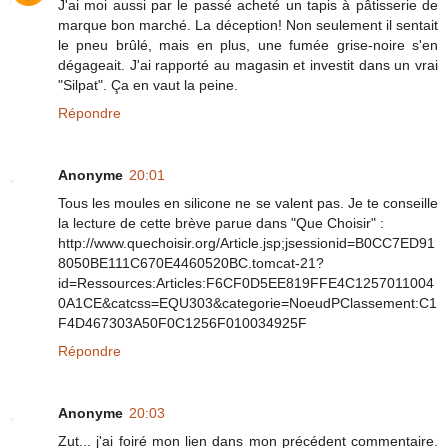
J'ai moi aussi par le passé acheté un tapis à pâtisserie de
marque bon marché. La déception! Non seulement il sentait
le pneu brûlé, mais en plus, une fumée grise-noire s'en
dégageait. J'ai rapporté au magasin et investit dans un vrai
"Silpat". Ça en vaut la peine.
Répondre
Anonyme
20:01
Tous les moules en silicone ne se valent pas. Je te conseille
la lecture de cette brève parue dans "Que Choisir" :
http://www.quechoisir.org/Article.jsp;jsessionid=B0CC7ED91
8050BE111C670E4460520BC.tomcat-21?
id=Ressources:Articles:F6CF0D5EE819FFE4C1257011004
0A1CE&catcss=EQU303&categorie=NoeudPClassement:C1
F4D467303A50F0C1256F010034925F
Répondre
Anonyme
20:03
Zut... j'ai foiré mon lien dans mon précédent commentaire.