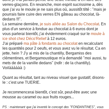
verres-glaçons. En revanche, mon esprit sucrissime a, dès
que j'ai vu le moule je ne sais plus où, aussitôt tilté : "mais je
pourrais faire cuire des verres EN gâteau au chocolat, là-
dedans !!!".
La semaine dernière,
je suis allée au Salon du Chocolat
. En
plus d'un service à fondue au chocolat à 6 euros dont je
vous parlerai bientôt, j'ai évidemment craqué sur le
moule à
ice shot chez Déco'Relief
à 12 euros.
J'ai préparé
ma pâte à fondants au chocolat
en recalculant
les quantités pour 2 oeufs, et vous avez vu le résultat. Ca en
jette, hein ? J'y ai mis de la chantilly, Bergamiss des
clémentines, et Bergamoustique m'a demandé "moi aussi, tu
mets de de la vanille dedans" (ndlr : de la chantilly).
Voilàààààà :)
Quant au résultat, tant au niveau visuel que gustatif, disons-
le : c'est une TUERIE.
Je recommencerai bientôt, c'est sûr, peut-être avec une
mousse au caramel ou aux fruits rouges...
PS : maintenant que j'ai inventé le concept des "FONDANTINES", vous