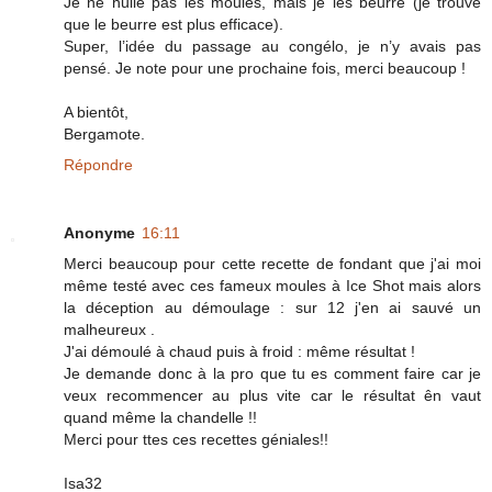
Je ne huile pas les moules, mais je les beurre (je trouve
que le beurre est plus efficace).
Super, l’idée du passage au congélo, je n’y avais pas
pensé. Je note pour une prochaine fois, merci beaucoup !
A bientôt,
Bergamote.
Répondre
Anonyme
16:11
Merci beaucoup pour cette recette de fondant que j'ai moi
même testé avec ces fameux moules à Ice Shot mais alors
la déception au démoulage : sur 12 j'en ai sauvé un
malheureux .
J'ai démoulé à chaud puis à froid : même résultat !
Je demande donc à la pro que tu es comment faire car je
veux recommencer au plus vite car le résultat ên vaut
quand même la chandelle !!
Merci pour ttes ces recettes géniales!!
Isa32