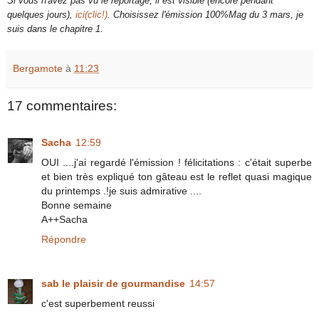
Si vous n'avez pas vu le reportage, il est visible (encore pendant
quelques jours),
ici(clic!)
. Choisissez l'émission 100%Mag du 3 mars, je
suis dans le chapitre 1.
Bergamote
à
11:23
17 commentaires:
Sacha
12:59
OUI ....j'ai regardé l'émission ! félicitations : c'était superbe
et bien très expliqué ton gâteau est le reflet quasi magique
du printemps .!je suis admirative ....
Bonne semaine
A++Sacha
Répondre
sab le plaisir de gourmandise
14:57
c'est superbement reussi