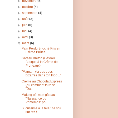
►
novembre
(5)
►
octobre
(4)
►
septembre
(4)
►
août
(3)
►
juin
(6)
►
mai
(4)
►
avril
(3)
▼
mars
(6)
Pain Perdu Brioché Pris en
Crème Brûlée
Gâteau Breton (Gâteau
Basque à la Crème de
Pruneaux)
"Maman, y'a des trucs
bizarres dans ton frigo..."
Crème au Chocolat Express
(ou comment faire sa
"Da...
Making of : mon gâteau
"Naissance du
Printemps" po...
Sucrissime à la télé : ce soir
sur M6 !