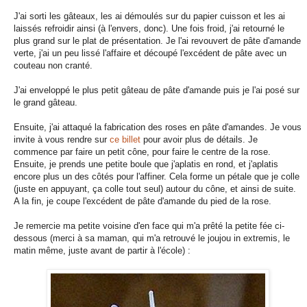
J'ai sorti les gâteaux, les ai démoulés sur du papier cuisson et les ai
laissés refroidir ainsi (à l'envers, donc). Une fois froid, j'ai retourné le
plus grand sur le plat de présentation. Je l'ai revouvert de pâte d'amande
verte, j'ai un peu lissé l'affaire et découpé l'excédent de pâte avec un
couteau non cranté.
J'ai enveloppé le plus petit gâteau de pâte d'amande puis je l'ai posé sur
le grand gâteau.
Ensuite, j'ai attaqué la fabrication des roses en pâte d'amandes. Je vous
invite à vous rendre sur
ce billet
pour avoir plus de détails. Je
commence par faire un petit cône, pour faire le centre de la rose.
Ensuite, je prends une petite boule que j'aplatis en rond, et j'aplatis
encore plus un des côtés pour l'affiner. Cela forme un pétale que je colle
(juste en appuyant, ça colle tout seul) autour du cône, et ainsi de suite.
A la fin, je coupe l'excédent de pâte d'amande du pied de la rose.
Je remercie ma petite voisine d'en face qui m'a prêté la petite fée ci-
dessous (merci à sa maman, qui m'a retrouvé le joujou in extremis, le
matin même, juste avant de partir à l'école) :