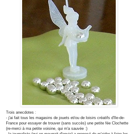
Trois anecdotes :
- j'ai fait tous les magasins de jouets et/ou de loisirs créatifs d'Ile-de-
France pour essayer de trouver (sans succès) une petite fée Clochette
(re-merci à ma petite voisine, qui m'a sauvée :)
- la journaliste (qui en mourrait d'envie) a proposé de m'aider à faire les