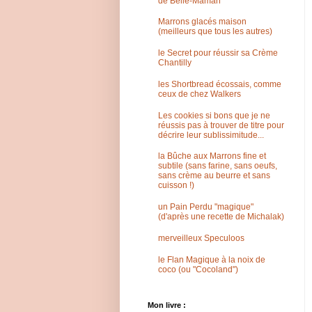
de Belle-Maman
Marrons glacés maison
(meilleurs que tous les autres)
le Secret pour réussir sa Crème
Chantilly
les Shortbread écossais, comme
ceux de chez Walkers
Les cookies si bons que je ne
réussis pas à trouver de titre pour
décrire leur sublissimitude...
la Bûche aux Marrons fine et
subtile (sans farine, sans oeufs,
sans crème au beurre et sans
cuisson !)
un Pain Perdu "magique"
(d'après une recette de Michalak)
merveilleux Speculoos
le Flan Magique à la noix de
coco (ou "Cocoland")
Mon livre :