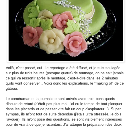
Voilà, c'est passé, ouf. Le reportage a été diffusé, et je suis soulagée :
sur plus de trois heures (presque quatre) de tournage, on ne sait jamais
ce qui va ressortir après le montage, c'est-à-dire dans les 2 minutes
qu'ils vont conserver... Voici donc les explications, le "making of" de ce
gâteau.
Le caméraman et la journaliste sont arrivés avec trois bons quarts
d'heure de retard (c'était pas plus mal, j'ai eu le temps de tout planquer
dans les placards et de passer vite fait un coup d'aspirateur...). Super
sympas, ils m'ont tout de suite détendue (j'étais ultra stressée, je dois
l'avouer). Ils m'ont posé des questions, se sont visiblement intéressés
pour de vrai à ce que je racontais. J'ai attaqué la préparation des deux