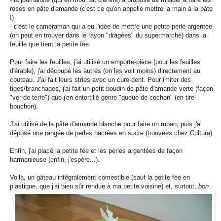
roses en pâte d'amande (c'est ce qu'on appelle mettre la main à la pâte
!)
- c'est le caméraman qui a eu l'idée de mettre une petite perle argentée
(on peut en trouver dans le rayon "dragées" du supermarché) dans la
feuille que tient la petite fée.
Pour faire les feuilles, j'ai utilisé un emporte-pièce (pour les feuilles
d'érable), j'ai découpé les autres (on les voit moins) directement au
couteau. J'ai fait leurs stries avec un cure-dent. Pour imiter des
tiges/branchages, j'ai fait un petit boudin de pâte d'amande verte (façon
"ver de terre") que j'en entortillé genre "queue de cochon" (en tire-
bouchon).
J'ai utilisé de la pâte d'amande blanche pour faire un ruban, puis j'ai
déposé une rangée de perles nacrées en sucre (trouvées chez Cultura).
Enfin, j'ai placé la petite fée et les perles argentées de façon
harmonieuse (enfin, j'espère...).
Voilà, un gâteau intégralement comestible (sauf la petite fée en
plastique, que j'ai bien sûr rendue à ma petite voisine) et, surtout,
bon
.