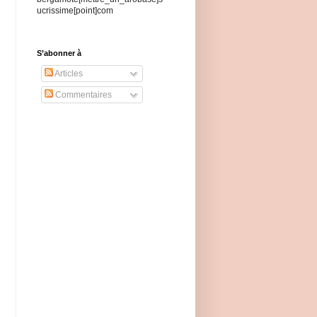
ucrissime[point]com
S’abonner à
Articles
Commentaires