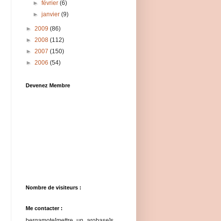
►
février
(6)
►
janvier
(9)
►
2009
(86)
►
2008
(112)
►
2007
(150)
►
2006
(54)
Devenez Membre
Nombre de visiteurs :
Me contacter :
bergamote[mettre_un_arobase]s