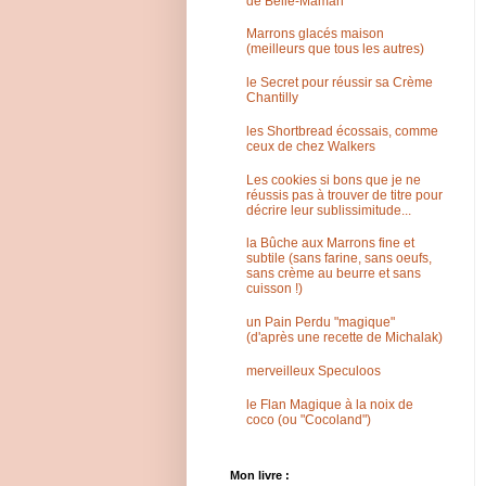
de Belle-Maman
Marrons glacés maison
(meilleurs que tous les autres)
le Secret pour réussir sa Crème
Chantilly
les Shortbread écossais, comme
ceux de chez Walkers
Les cookies si bons que je ne
réussis pas à trouver de titre pour
décrire leur sublissimitude...
la Bûche aux Marrons fine et
subtile (sans farine, sans oeufs,
sans crème au beurre et sans
cuisson !)
un Pain Perdu "magique"
(d'après une recette de Michalak)
merveilleux Speculoos
le Flan Magique à la noix de
coco (ou "Cocoland")
Mon livre :