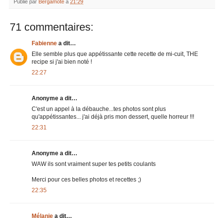
Publié par
Bergamote
à
21:29
71 commentaires:
Fabienne
a dit…
Elle semble plus que appétissante cette recette de mi-cuit, THE
recipe si j'ai bien noté !
22:27
Anonyme a dit…
C'est un appel à la débauche...tes photos sont plus
qu'appétissantes... j'ai déjà pris mon dessert, quelle horreur !!!
22:31
Anonyme a dit…
WAW ils sont vraiment super tes petits coulants
Merci pour ces belles photos et recettes ;)
22:35
Mélanie
a dit…