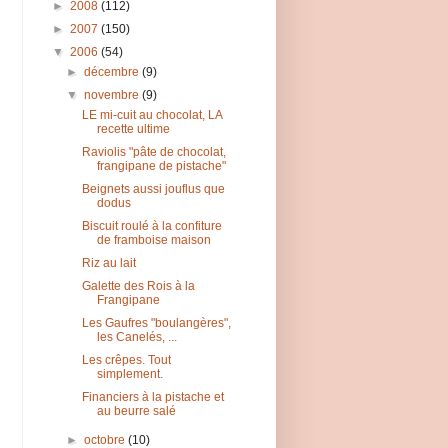
►
2008
(112)
►
2007
(150)
▼
2006
(54)
►
décembre
(9)
▼
novembre
(9)
LE mi-cuit au chocolat, LA
recette ultime
Raviolis "pâte de chocolat,
frangipane de pistache"
Beignets aussi jouflus que
dodus
Biscuit roulé à la confiture
de framboise maison
Riz au lait
Galette des Rois à la
Frangipane
Les Gaufres "boulangères",
les Canelés, ...
Les crêpes. Tout
simplement.
Financiers à la pistache et
au beurre salé
►
octobre
(10)