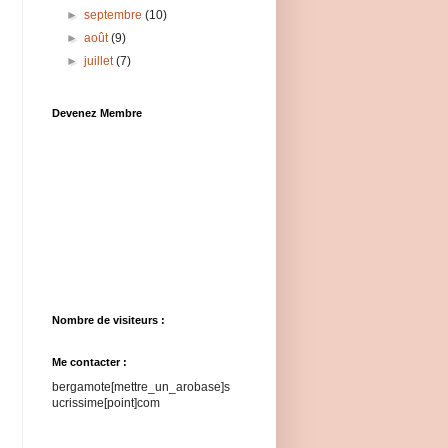
►
septembre
(10)
►
août
(9)
►
juillet
(7)
Devenez Membre
Nombre de visiteurs :
Me contacter :
bergamote[mettre_un_arobase]s
ucrissime[point]com