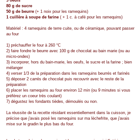
3 oeufs
80 g de sucre
50 g de beurre
(+ 1 noix pour les ramequins)
1 cuillère à soupe de farine
( + 1 c. à café pour les ramequins)
Matériel : 4 ramequins de terre cuite, ou de céramique, pouvant passer
au four
1) préchauffer le four à 260 °C
2) faire fondre le beurre avec 100 g de chocolat au bain marie (ou au
micro-ondes)
3) incorporer, hors du bain-marie, les oeufs, le sucre et la farine ; bien
mélanger
4) verser 1/3 de la préparation dans les ramequins beurrés et farinés
5) déposer 2 carrés de chocolat puis recouvrir avec le reste de la
préparation
6) placer les ramequins au four environ 12 min (ou 9 minutes si vous
préférez un coeur très coulant)
7) dégustez les fondants tièdes, démoulés ou non.
La réussite de la recette résidant essentiellement dans la cuisson, je
précise que j'avais posé les ramequins sur ma lèchefrite, que j'avais
mise sur le gradin le plus bas du four.