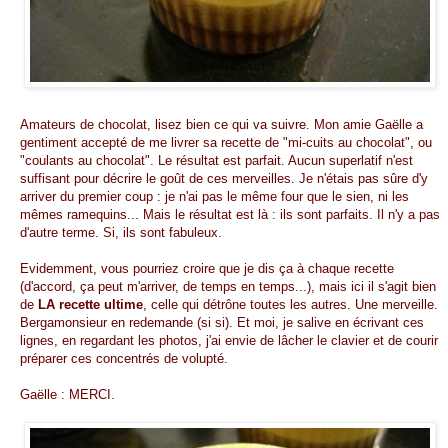
Amateurs de chocolat, lisez bien ce qui va suivre. Mon amie Gaëlle a
gentiment accepté de me livrer sa recette de "mi-cuits au chocolat", ou
"coulants au chocolat". Le résultat est parfait. Aucun superlatif n'est
suffisant pour décrire le goût de ces merveilles. Je n'étais pas sûre d'y
arriver du premier coup : je n'ai pas le même four que le sien, ni les
mêmes ramequins... Mais le résultat est là : ils sont parfaits. Il n'y a pas
d'autre terme. Si, ils sont fabuleux.
Evidemment, vous pourriez croire que je dis ça à chaque recette
(d'accord, ça peut m'arriver, de temps en temps...), mais ici il s'agit bien
de
LA recette ultime
, celle qui détrône toutes les autres. Une merveille.
Bergamonsieur en redemande (si si). Et moi, je salive en écrivant ces
lignes, en regardant les photos, j'ai envie de lâcher le clavier et de courir
préparer ces concentrés de volupté.
Gaëlle : MERCI.