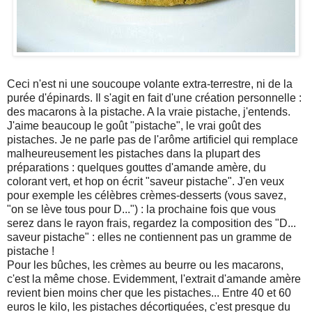
Ceci n'est ni une soucoupe volante extra-terrestre, ni de la
purée d'épinards. Il s'agit en fait d'une création personnelle :
des macarons à la pistache. A la vraie pistache, j'entends.
J'aime beaucoup le goût "pistache", le vrai goût des
pistaches. Je ne parle pas de l'arôme artificiel qui remplace
malheureusement les pistaches dans la plupart des
préparations : quelques gouttes d'amande amère, du
colorant vert, et hop on écrit "saveur pistache". J'en veux
pour exemple les célèbres crèmes-desserts (vous savez,
"on se lève tous pour D...") : la prochaine fois que vous
serez dans le rayon frais, regardez la composition des "D...
saveur pistache" : elles ne contiennent pas un gramme de
pistache !
Pour les bûches, les crèmes au beurre ou les macarons,
c'est la même chose. Evidemment, l'extrait d'amande amère
revient bien moins cher que les pistaches... Entre 40 et 60
euros le kilo, les pistaches décortiquées, c'est presque du