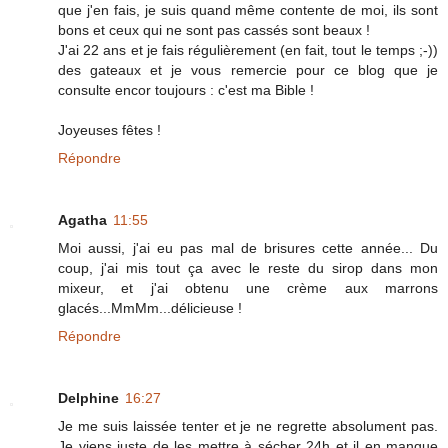
que j'en fais, je suis quand même contente de moi, ils sont
bons et ceux qui ne sont pas cassés sont beaux !
J'ai 22 ans et je fais régulièrement (en fait, tout le temps ;-))
des gateaux et je vous remercie pour ce blog que je
consulte encor toujours : c'est ma Bible !
Joyeuses fêtes !
Répondre
Agatha
11:55
Moi aussi, j'ai eu pas mal de brisures cette année... Du
coup, j'ai mis tout ça avec le reste du sirop dans mon
mixeur, et j'ai obtenu une crème aux marrons
glacés...MmMm...délicieuse !
Répondre
Delphine
16:27
Je me suis laissée tenter et je ne regrette absolument pas.
Je viens juste de les mettre à sécher 24h et il en manque