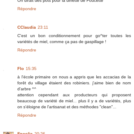
On dirait des pots pour la dinette de Poucette
Répondre
CClaudia
23:11
C'est un bon conditionnement pour go^ter toutes les
variétés de miel, comme ça pas de gaspillage !
Répondre
Flo
15:35
à l'école primaire on nous a appris que les accacias de la
forêt du village étaient des robiniers. j'aime bien de nom
d'arbre ^^
attention cependant aux producteurs qui proposent
beaucoup de variété de miel... plus il y a de variétés, plus
on s'éloigne de l'artisanat et des méthodes "clean"...
Répondre
Encolie
20:26