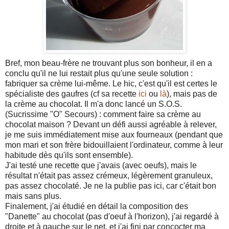
Bref, mon beau-frère ne trouvant plus son bonheur, il en a
conclu qu'il ne lui restait plus qu'une seule solution :
fabriquer sa crème lui-même. Le hic, c'est qu'il est certes le
spécialiste des gaufres (cf sa recette
ici
ou
là
), mais pas de
la crème au chocolat. Il m'a donc lancé un S.O.S.
(Sucrissime "O" Secours) : comment faire sa crème au
chocolat maison ? Devant un défi aussi agréable à relever,
je me suis immédiatement mise aux fourneaux (pendant que
mon mari et son frère bidouillaient l'ordinateur, comme à leur
habitude dès qu'ils sont ensemble).
J'ai testé une recette que j'avais (avec oeufs), mais le
résultat n'était pas assez crémeux, légèrement granuleux,
pas assez chocolaté. Je ne la publie pas ici, car c'était bon
mais sans plus.
Finalement, j'ai étudié en détail la composition des
"Danette" au chocolat (pas d'oeuf à l'horizon), j'ai regardé à
droite et à gauche sur le net, et j'ai fini par concocter ma