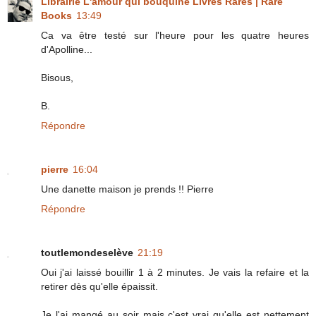
Librairie L'amour qui bouquine Livres Rares | Rare
Books
13:49
Ca va être testé sur l'heure pour les quatre heures
d'Apolline...
Bisous,
B.
Répondre
pierre
16:04
Une danette maison je prends !! Pierre
Répondre
toutlemondeselève
21:19
Oui j'ai laissé bouillir 1 à 2 minutes. Je vais la refaire et la
retirer dès qu'elle épaissit.
Je l'ai mangé au soir mais c'est vrai qu'elle est nettement