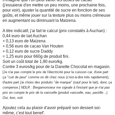
(j'essaierai d'en mettre un peu moins, une prochaine fois,
pour voir), ajuster la quantité de sucre en fonction de ses
goûts, et même jouer sur la texture plus ou moins crémeuse
en augmentant ou diminuant la Maïzena.
A titre indicatif, j'ai fait le calcul (prix constatés à Auchan) :
0,44 euro de lait Auchan
+ 0,13 euro de Maïzena
+ 0,56 euro de cacao Van Houten
+ 0,12 euro de sucre Daddy
= 1,25 euro pour 660g de produit fini.
Soit un coût total de 1,90 euro/kg.
Contre 3 euros/kg pour de la Danette Chocolat en magasin.
[Je n'ai pas compté le prix de l'électricité pour la cuisson car, d'une part
ça "cuit de peur" comme on dit chez nous (c'est-à-dire très rapidement),
d'autre part j'ai choisi des produits "de marque" (sauf pour le lait), donc ça
compense.]
NDLR : Bergamonsieur me signale à l'instant que je n'ai pas
pris en compte le prix de la vaisselle (produit vaisselle, eau, pastille...).
Oui, bon, soit.
Ajoutez cela au plaisir d'avoir préparé son dessert soi-
même, c'est tout benef'.