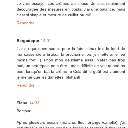
Je vais essayer ces crèmes au choco. Je suis seulement
découragée des mesures en poids. J'ai une balance, mais
c'est si simple et mesure de cuiller ou ml!
Répondre
Bergadepte
14:01
J'ai eu quelques soucis pour la faire, deux fois le fond de
ma casserole a brûlé... la prochaine fois je metterai le feu
moins fort! :) sinon mon deuxieme essai n'était pas trop
mal, un peu épais peut être.. mais difficile de voir quand sa
bout lorsqu'on bat la crème :p Cela dit le goût est vraiment
le même que les danettes! bluffant!
Répondre
Elena
14:33
Bonjour
Après plusieurs essais (matcha, fleur oranger/canelle), j'ai
remplacé la maizena par de la farine de tapioca (l'idée vient