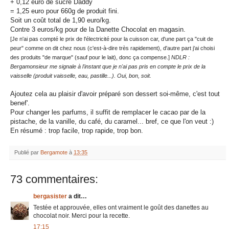
+ 0,12 euro de sucre Daddy
= 1,25 euro pour 660g de produit fini.
Soit un coût total de 1,90 euro/kg.
Contre 3 euros/kg pour de la Danette Chocolat en magasin.
[Je n'ai pas compté le prix de l'électricité pour la cuisson car, d'une part ça "cuit de
peur" comme on dit chez nous (c'est-à-dire très rapidement), d'autre part j'ai choisi
des produits "de marque" (sauf pour le lait), donc ça compense.]
NDLR :
Bergamonsieur me signale à l'instant que je n'ai pas pris en compte le prix de la
vaisselle (produit vaisselle, eau, pastille...). Oui, bon, soit.
Ajoutez cela au plaisir d'avoir préparé son dessert soi-même, c'est tout
benef'.
Pour changer les parfums, il suffit de remplacer le cacao par de la
pistache, de la vanille, du café, du caramel... bref, ce que l'on veut :)
En résumé : trop facile, trop rapide, trop bon.
Publié par
Bergamote
à
13:35
73 commentaires:
bergasister
a dit…
Testée et approuvée, elles ont vraiment le goût des danettes au
chocolat noir. Merci pour la recette.
17:15