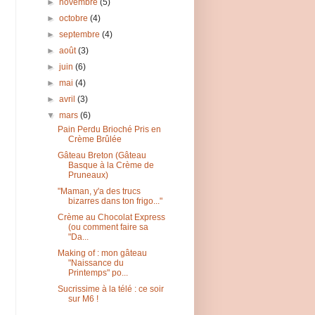
►
novembre
(5)
►
octobre
(4)
►
septembre
(4)
►
août
(3)
►
juin
(6)
►
mai
(4)
►
avril
(3)
▼
mars
(6)
Pain Perdu Brioché Pris en
Crème Brûlée
Gâteau Breton (Gâteau
Basque à la Crème de
Pruneaux)
"Maman, y'a des trucs
bizarres dans ton frigo..."
Crème au Chocolat Express
(ou comment faire sa
"Da...
Making of : mon gâteau
"Naissance du
Printemps" po...
Sucrissime à la télé : ce soir
sur M6 !