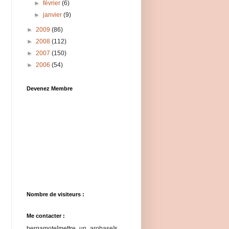
►
février
(6)
►
janvier
(9)
►
2009
(86)
►
2008
(112)
►
2007
(150)
►
2006
(54)
Devenez Membre
Nombre de visiteurs :
Me contacter :
bergamote[mettre_un_arobase]s