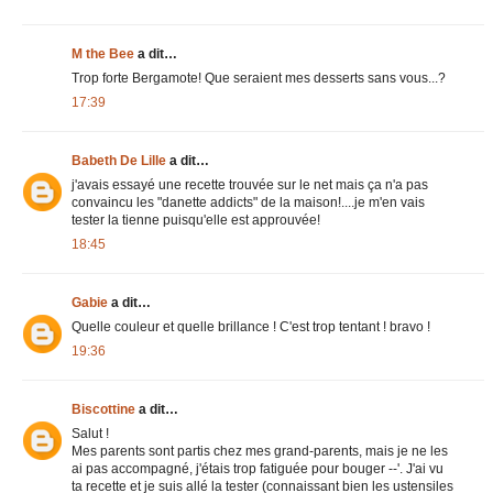
M the Bee
a dit…
Trop forte Bergamote! Que seraient mes desserts sans vous...?
17:39
Babeth De Lille
a dit…
j'avais essayé une recette trouvée sur le net mais ça n'a pas
convaincu les "danette addicts" de la maison!....je m'en vais
tester la tienne puisqu'elle est approuvée!
18:45
Gabie
a dit…
Quelle couleur et quelle brillance ! C'est trop tentant ! bravo !
19:36
Biscottine
a dit…
Salut !
Mes parents sont partis chez mes grand-parents, mais je ne les
ai pas accompagné, j'étais trop fatiguée pour bouger --'. J'ai vu
ta recette et je suis allé la tester (connaissant bien les ustensiles