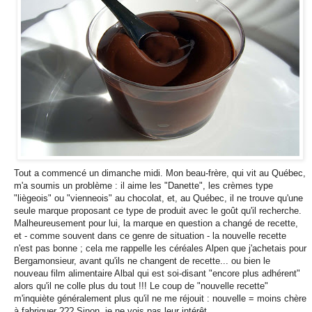
Tout a commencé un dimanche midi. Mon beau-frère, qui vit au Québec,
m'a soumis un problème : il aime les "Danette", les crèmes type
"liègeois" ou "vienneois" au chocolat, et, au Québec, il ne trouve qu'une
seule marque proposant ce type de produit avec le goût qu'il recherche.
Malheureusement pour lui, la marque en question a changé de recette,
et - comme souvent dans ce genre de situation - la nouvelle recette
n'est pas bonne ; cela me rappelle les céréales Alpen que j'achetais pour
Bergamonsieur, avant qu'ils ne changent de recette... ou bien le
nouveau film alimentaire Albal qui est soi-disant "encore plus adhérent"
alors qu'il ne colle plus du tout !!! Le coup de "nouvelle recette"
m'inquiète généralement plus qu'il ne me réjouit : nouvelle = moins chère
à fabriquer ??? Sinon, je ne vois pas leur intérêt.