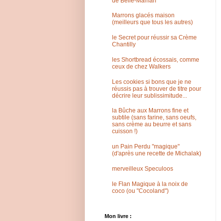
de Belle-Maman
Marrons glacés maison
(meilleurs que tous les autres)
le Secret pour réussir sa Crème
Chantilly
les Shortbread écossais, comme
ceux de chez Walkers
Les cookies si bons que je ne
réussis pas à trouver de titre pour
décrire leur sublissimitude...
la Bûche aux Marrons fine et
subtile (sans farine, sans oeufs,
sans crème au beurre et sans
cuisson !)
un Pain Perdu "magique"
(d'après une recette de Michalak)
merveilleux Speculoos
le Flan Magique à la noix de
coco (ou "Cocoland")
Mon livre :