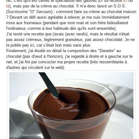
hic, c'est qu'il est certes le spécialiste des gaufres (cf sa recette
ici
ou
là
), mais pas de la crème au chocolat. Il m'a donc lancé un S.O.S.
(Sucrissime "O" Secours) : comment faire sa crème au chocolat maison
? Devant un défi aussi agréable à relever, je me suis immédiatement
mise aux fourneaux (pendant que mon mari et son frère bidouillaient
l'ordinateur, comme à leur habitude dès qu'ils sont ensemble).
J'ai testé une recette que j'avais (avec oeufs), mais le résultat n'était
pas assez crémeux, légèrement granuleux, pas assez chocolaté. Je ne
la publie pas ici, car c'était bon mais sans plus.
Finalement, j'ai étudié en détail la composition des "Danette" au
chocolat (pas d'oeuf à l'horizon), j'ai regardé à droite et à gauche sur le
net, et j'ai fini par concocter ma propre recette (très ressemblante à
d'autres qui circulent sur le web).