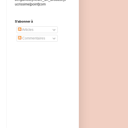
ucrissime[point]com
S’abonner à
Articles
Commentaires