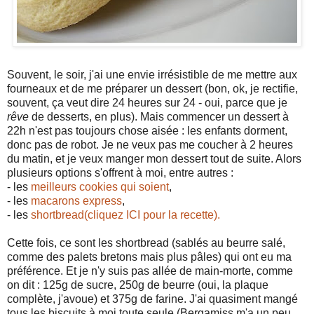
Souvent, le soir, j'ai une envie irrésistible de me mettre aux
fourneaux et de me préparer un dessert (bon, ok, je rectifie,
souvent, ça veut dire 24 heures sur 24 - oui, parce que je
rêve
de desserts, en plus). Mais commencer un dessert à
22h n'est pas toujours chose aisée : les enfants dorment,
donc pas de robot. Je ne veux pas me coucher à 2 heures
du matin, et je veux manger mon dessert tout de suite. Alors
plusieurs options s'offrent à moi, entre autres :
- les
meilleurs cookies qui soient
,
- les
macarons express
,
- les
shortbread(cliquez ICI pour la recette).
Cette fois, ce sont les shortbread (sablés au beurre salé,
comme des palets bretons mais plus pâles) qui ont eu ma
préférence. Et je n'y suis pas allée de main-morte, comme
on dit : 125g de sucre, 250g de beurre (oui, la plaque
complète, j'avoue) et 375g de farine. J'ai quasiment mangé
tous les biscuits à moi toute seule (Bergamiss m'a un peu