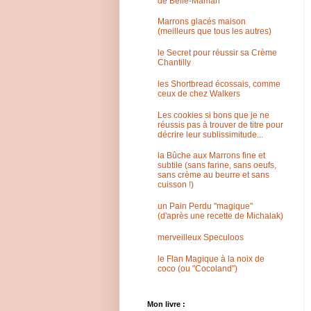
de Belle-Maman
Marrons glacés maison
(meilleurs que tous les autres)
le Secret pour réussir sa Crème
Chantilly
les Shortbread écossais, comme
ceux de chez Walkers
Les cookies si bons que je ne
réussis pas à trouver de titre pour
décrire leur sublissimitude...
la Bûche aux Marrons fine et
subtile (sans farine, sans oeufs,
sans crème au beurre et sans
cuisson !)
un Pain Perdu "magique"
(d'après une recette de Michalak)
merveilleux Speculoos
le Flan Magique à la noix de
coco (ou "Cocoland")
Mon livre :