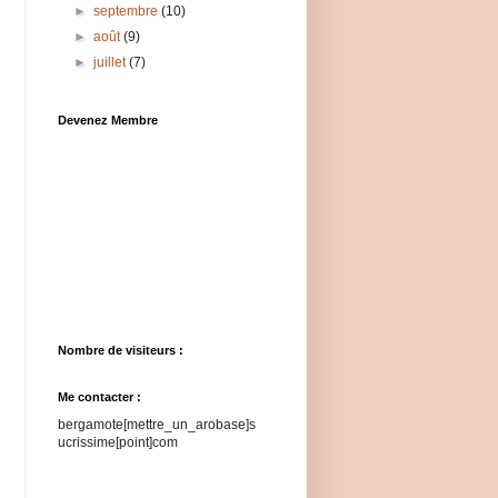
►
septembre
(10)
►
août
(9)
►
juillet
(7)
Devenez Membre
Nombre de visiteurs :
Me contacter :
bergamote[mettre_un_arobase]s
ucrissime[point]com