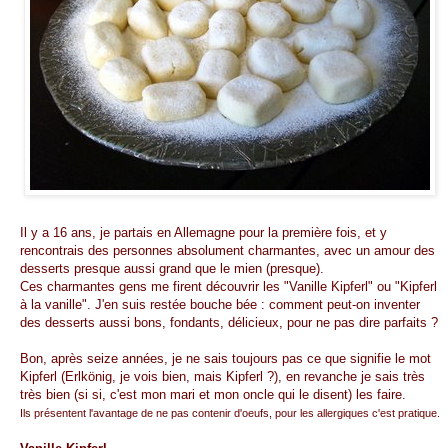
Il y a 16 ans, je partais en Allemagne pour la première fois, et y
rencontrais des personnes absolument charmantes, avec un amour des
desserts presque aussi grand que le mien (presque).
Ces charmantes gens me firent découvrir les "Vanille Kipferl" ou "Kipferl
à la vanille". J'en suis restée bouche bée : comment peut-on inventer
des desserts aussi bons, fondants, délicieux, pour ne pas dire parfaits ?
Bon, après seize années, je ne sais toujours pas ce que signifie le mot
Kipferl (Erlkönig, je vois bien, mais Kipferl ?), en revanche je sais très
très bien (si si, c'est mon mari et mon oncle qui le disent) les faire.
Ils présentent l'avantage de ne pas contenir d'oeufs, pour les allergiques c'est pratique.