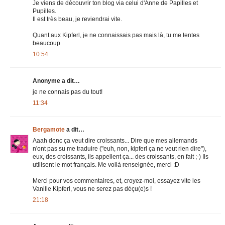
Je viens de découvrir ton blog via celui d'Anne de Papilles et
Pupilles.
Il est très beau, je reviendrai vite.
Quant aux Kipferl, je ne connaissais pas mais là, tu me tentes
beaucoup
10:54
Anonyme a dit…
je ne connais pas du tout!
11:34
Bergamote
a dit…
Aaah donc ça veut dire croissants... Dire que mes allemands
n'ont pas su me traduire ("euh, non, kipferl ça ne veut rien dire"),
eux, des croissants, ils appellent ça... des croissants, en fait ;-) Ils
utilisent le mot français. Me voilà renseignée, merci :D
Merci pour vos commentaires, et, croyez-moi, essayez vite les
Vanille Kipferl, vous ne serez pas déçu(e)s !
21:18