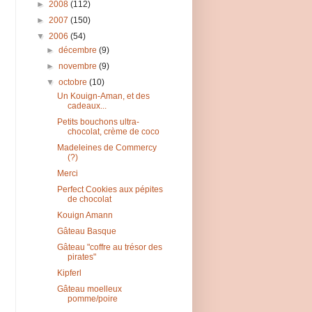
►
2008
(112)
►
2007
(150)
▼
2006
(54)
►
décembre
(9)
►
novembre
(9)
▼
octobre
(10)
Un Kouign-Aman, et des
cadeaux...
Petits bouchons ultra-
chocolat, crème de coco
Madeleines de Commercy
(?)
Merci
Perfect Cookies aux pépites
de chocolat
Kouign Amann
Gâteau Basque
Gâteau "coffre au trésor des
pirates"
Kipferl
Gâteau moelleux
pomme/poire