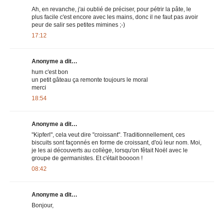
Ah, en revanche, j'ai oublié de préciser, pour pétrir la pâte, le
plus facile c'est encore avec les mains, donc il ne faut pas avoir
peur de salir ses petites mimines ;-)
17:12
Anonyme a dit…
hum c'est bon
un petit gâteau ça remonte toujours le moral
merci
18:54
Anonyme a dit…
"Kipferl", cela veut dire "croissant". Traditionnellement, ces
biscuits sont façonnés en forme de croissant, d'où leur nom. Moi,
je les ai découverts au collège, lorsqu'on fêtait Noël avec le
groupe de germanistes. Et c'était boooon !
08:42
Anonyme a dit…
Bonjour,