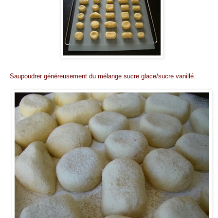
Saupoudrer généreusement du mélange sucre glace/sucre vanillé.