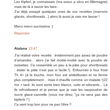
Les Kipferl, je connaissais (ma soeur a vécu en Allemagne)
mais de là à savoir les faire...
J'ai déjà essayé quelques unes de vos recettes (marrons
glacés, shortbreads...) alors là aussi je vais me lancer !
Merci merci sucrissima :)
Répondre
Atalana
13:47
J'ai réalisé votre recette : évidemment pas assez de poudre
d'amandes... alors j'ai fait moitié-moitié avec la poudre de
noisettes. Ca ressemble un peu à la pâte pour shortbreads
: étaler la pâte n'est pas si facile !). Enfournés à four froid
Th 4+ (à la louche, mon four est antédiluvien et ne ferme
plus complètement... mais il chauffe comme un malade !)22
mn + tard, ils sont sortis bien blancs, cuits et odorants... Là
ils refroidissent et je pense que je vais les saupoudrer de
sucre glace-cannelle (vous me direz "ça ne sera pas des
kipferls !")
Ca sent trop bon pour ne pas l'être !!