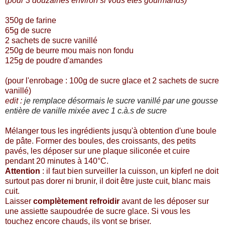
(pour 3 douzaines environ si vous êtes gourmands)
350g de farine
65g de sucre
2 sachets de sucre vanillé
250g de beurre mou mais non fondu
125g de poudre d'amandes
(pour l'enrobage : 100g de sucre glace et 2 sachets de sucre
vanillé)
edit :
je remplace désormais le sucre vanillé par une gousse
entière de vanille mixée avec 1 c.à.s de sucre
Mélanger tous les ingrédients jusqu'à obtention d'une boule
de pâte.
Former des boules, des croissants, des petits
pavés, les déposer sur une plaque siliconée et cuire
pendant 20 minutes à 140°C.
Attention
: il faut bien surveiller la cuisson, un kipferl ne doit
surtout pas dorer ni brunir, il doit être juste cuit, blanc mais
cuit.
Laisser
complètement refroidir
avant de les déposer sur
une assiette saupoudrée de sucre glace. Si vous les
touchez encore chauds, ils vont se briser.