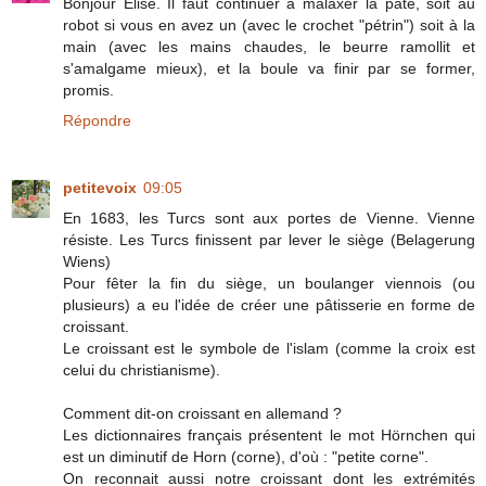
Bonjour Elise. Il faut continuer à malaxer la pâte, soit au
robot si vous en avez un (avec le crochet "pétrin") soit à la
main (avec les mains chaudes, le beurre ramollit et
s'amalgame mieux), et la boule va finir par se former,
promis.
Répondre
petitevoix
09:05
En 1683, les Turcs sont aux portes de Vienne. Vienne
résiste. Les Turcs finissent par lever le siège (Belagerung
Wiens)
Pour fêter la fin du siège, un boulanger viennois (ou
plusieurs) a eu l'idée de créer une pâtisserie en forme de
croissant.
Le croissant est le symbole de l'islam (comme la croix est
celui du christianisme).
Comment dit-on croissant en allemand ?
Les dictionnaires français présentent le mot Hörnchen qui
est un diminutif de Horn (corne), d'où : "petite corne".
On reconnait aussi notre croissant dont les extrémités