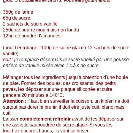
(pour 3 douzaines environ si vous êtes gourmands)
350g de farine
65g de sucre
2 sachets de sucre vanillé
250g de beurre mou mais non fondu
125g de poudre d'amandes
(pour l'enrobage : 100g de sucre glace et 2 sachets de sucre
vanillé)
edit :
je remplace désormais le sucre vanillé par une gousse
entière de vanille mixée avec 1 c.à.s de sucre
Mélanger tous les ingrédients jusqu'à obtention d'une boule
de pâte.
Former des boules, des croissants, des petits
pavés, les déposer sur une plaque siliconée et cuire
pendant 20 minutes à 140°C.
Attention
: il faut bien surveiller la cuisson, un kipferl ne doit
surtout pas dorer ni brunir, il doit être juste cuit, blanc mais
cuit.
Laisser
complètement refroidir
avant de les déposer sur
une assiette saupoudrée de sucre glace. Si vous les
touchez encore chauds, ils vont se briser.