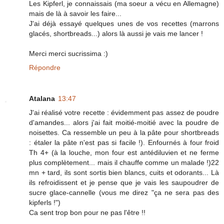
Les Kipferl, je connaissais (ma soeur a vécu en Allemagne)
mais de là à savoir les faire...
J'ai déjà essayé quelques unes de vos recettes (marrons
glacés, shortbreads...) alors là aussi je vais me lancer !
Merci merci sucrissima :)
Répondre
Atalana
13:47
J'ai réalisé votre recette : évidemment pas assez de poudre
d'amandes... alors j'ai fait moitié-moitié avec la poudre de
noisettes. Ca ressemble un peu à la pâte pour shortbreads
: étaler la pâte n'est pas si facile !). Enfournés à four froid
Th 4+ (à la louche, mon four est antédiluvien et ne ferme
plus complètement... mais il chauffe comme un malade !)22
mn + tard, ils sont sortis bien blancs, cuits et odorants... Là
ils refroidissent et je pense que je vais les saupoudrer de
sucre glace-cannelle (vous me direz "ça ne sera pas des
kipferls !")
Ca sent trop bon pour ne pas l'être !!