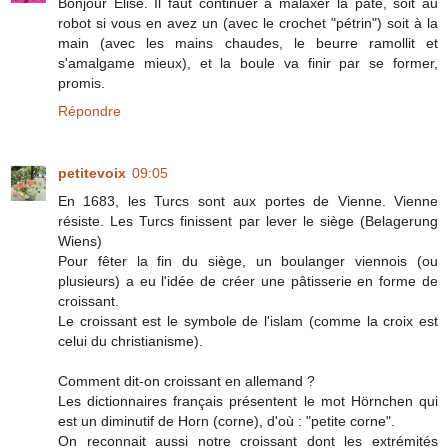
Bonjour Elise. Il faut continuer à malaxer la pâte, soit au
robot si vous en avez un (avec le crochet "pétrin") soit à la
main (avec les mains chaudes, le beurre ramollit et
s'amalgame mieux), et la boule va finir par se former,
promis.
Répondre
petitevoix
09:05
En 1683, les Turcs sont aux portes de Vienne. Vienne
résiste. Les Turcs finissent par lever le siège (Belagerung
Wiens)
Pour fêter la fin du siège, un boulanger viennois (ou
plusieurs) a eu l'idée de créer une pâtisserie en forme de
croissant.
Le croissant est le symbole de l'islam (comme la croix est
celui du christianisme).
Comment dit-on croissant en allemand ?
Les dictionnaires français présentent le mot Hörnchen qui
est un diminutif de Horn (corne), d'où : "petite corne".
On reconnait aussi notre croissant dont les extrémités