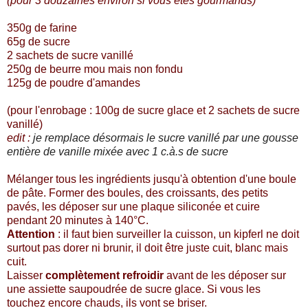
(pour 3 douzaines environ si vous êtes gourmands)
350g de farine
65g de sucre
2 sachets de sucre vanillé
250g de beurre mou mais non fondu
125g de poudre d'amandes
(pour l'enrobage : 100g de sucre glace et 2 sachets de sucre
vanillé)
edit :
je remplace désormais le sucre vanillé par une gousse
entière de vanille mixée avec 1 c.à.s de sucre
Mélanger tous les ingrédients jusqu'à obtention d'une boule
de pâte.
Former des boules, des croissants, des petits
pavés, les déposer sur une plaque siliconée et cuire
pendant 20 minutes à 140°C.
Attention
: il faut bien surveiller la cuisson, un kipferl ne doit
surtout pas dorer ni brunir, il doit être juste cuit, blanc mais
cuit.
Laisser
complètement refroidir
avant de les déposer sur
une assiette saupoudrée de sucre glace. Si vous les
touchez encore chauds, ils vont se briser.