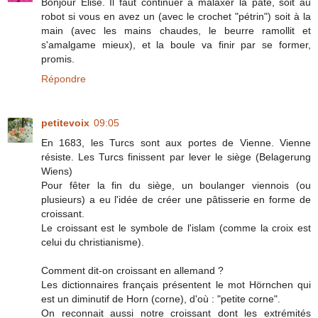
Bonjour Elise. Il faut continuer à malaxer la pâte, soit au
robot si vous en avez un (avec le crochet "pétrin") soit à la
main (avec les mains chaudes, le beurre ramollit et
s'amalgame mieux), et la boule va finir par se former,
promis.
Répondre
petitevoix
09:05
En 1683, les Turcs sont aux portes de Vienne. Vienne
résiste. Les Turcs finissent par lever le siège (Belagerung
Wiens)
Pour fêter la fin du siège, un boulanger viennois (ou
plusieurs) a eu l'idée de créer une pâtisserie en forme de
croissant.
Le croissant est le symbole de l'islam (comme la croix est
celui du christianisme).
Comment dit-on croissant en allemand ?
Les dictionnaires français présentent le mot Hörnchen qui
est un diminutif de Horn (corne), d'où : "petite corne".
On reconnait aussi notre croissant dont les extrémités