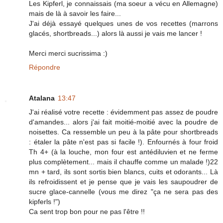
Les Kipferl, je connaissais (ma soeur a vécu en Allemagne)
mais de là à savoir les faire...
J'ai déjà essayé quelques unes de vos recettes (marrons
glacés, shortbreads...) alors là aussi je vais me lancer !
Merci merci sucrissima :)
Répondre
Atalana
13:47
J'ai réalisé votre recette : évidemment pas assez de poudre
d'amandes... alors j'ai fait moitié-moitié avec la poudre de
noisettes. Ca ressemble un peu à la pâte pour shortbreads
: étaler la pâte n'est pas si facile !). Enfournés à four froid
Th 4+ (à la louche, mon four est antédiluvien et ne ferme
plus complètement... mais il chauffe comme un malade !)22
mn + tard, ils sont sortis bien blancs, cuits et odorants... Là
ils refroidissent et je pense que je vais les saupoudrer de
sucre glace-cannelle (vous me direz "ça ne sera pas des
kipferls !")
Ca sent trop bon pour ne pas l'être !!