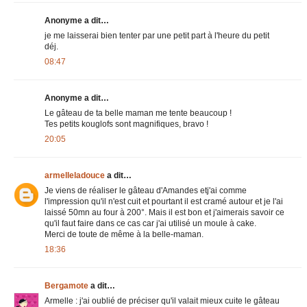
Anonyme a dit…
je me laisserai bien tenter par une petit part à l'heure du petit
déj.
08:47
Anonyme a dit…
Le gâteau de ta belle maman me tente beaucoup !
Tes petits kouglofs sont magnifiques, bravo !
20:05
armelleladouce
a dit…
Je viens de réaliser le gâteau d'Amandes etj'ai comme
l'impression qu'il n'est cuit et pourtant il est cramé autour et je l'ai
laissé 50mn au four à 200°. Mais il est bon et j'aimerais savoir ce
qu'il faut faire dans ce cas car j'ai utilisé un moule à cake.
Merci de toute de même à la belle-maman.
18:36
Bergamote
a dit…
Armelle : j'ai oublié de préciser qu'il valait mieux cuite le gâteau