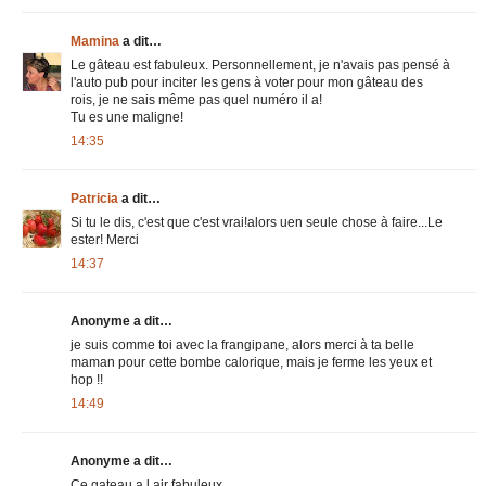
Mamina
a dit…
Le gâteau est fabuleux. Personnellement, je n'avais pas pensé à
l'auto pub pour inciter les gens à voter pour mon gâteau des
rois, je ne sais même pas quel numéro il a!
Tu es une maligne!
14:35
Patricia
a dit…
Si tu le dis, c'est que c'est vrai!alors uen seule chose à faire...Le
ester! Merci
14:37
Anonyme a dit…
je suis comme toi avec la frangipane, alors merci à ta belle
maman pour cette bombe calorique, mais je ferme les yeux et
hop !!
14:49
Anonyme a dit…
Ce gateau a l air fabuleux