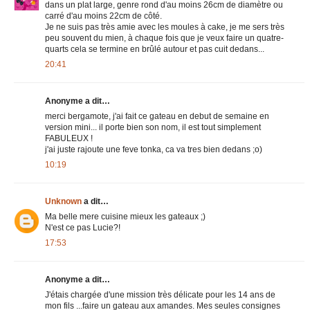
dans un plat large, genre rond d'au moins 26cm de diamètre ou
carré d'au moins 22cm de côté.
Je ne suis pas très amie avec les moules à cake, je me sers très
peu souvent du mien, à chaque fois que je veux faire un quatre-
quarts cela se termine en brûlé autour et pas cuit dedans...
20:41
Anonyme a dit…
merci bergamote, j'ai fait ce gateau en debut de semaine en
version mini... il porte bien son nom, il est tout simplement
FABULEUX !
j'ai juste rajoute une feve tonka, ca va tres bien dedans ;o)
10:19
Unknown
a dit…
Ma belle mere cuisine mieux les gateaux ;)
N'est ce pas Lucie?!
17:53
Anonyme a dit…
J'étais chargée d'une mission très délicate pour les 14 ans de
mon fils ...faire un gateau aux amandes. Mes seules consignes