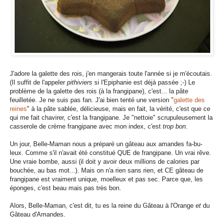
J'adore la galette des rois, j'en mangerais toute l'année si je m'écoutais.
(Il suffit de l'appeler
pithiviers
si l'Epiphanie est déjà passée ;-) Le
problème de la galette des rois (à la frangipane), c'est... la pâte
feuilletée. Je ne suis pas fan. J'ai bien tenté une version "
galette des
reines
" à la pâte sablée, délicieuse, mais en fait, la vérité, c'est que ce
qui me fait chavirer, c'est la frangipane. Je "nettoie" scrupuleusement la
casserole de crème frangipane avec mon index, c'est
trop bon
.
Un jour, Belle-Maman nous a préparé un gâteau aux amandes fa-bu-
leux. Comme s'il n'avait été constitué QUE de frangipane. Un vrai rêve.
Une vraie bombe, aussi (il doit y avoir deux millions de calories par
bouchée, au bas mot...). Mais on n'a rien sans rien, et CE gâteau de
frangipane est vraiment unique, moelleux et pas sec. Parce que, les
éponges, c'est beau mais pas très bon.
Alors, Belle-Maman, c'est dit, tu es la reine du Gâteau à l'Orange
et
du
Gâteau d'Amandes.