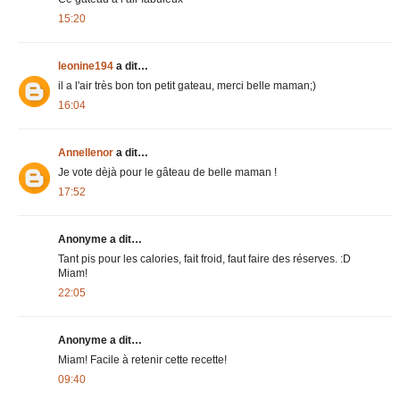
15:20
leonine194
a dit…
il a l'air très bon ton petit gateau, merci belle maman;)
16:04
Annellenor
a dit…
Je vote dèjà pour le gâteau de belle maman !
17:52
Anonyme a dit…
Tant pis pour les calories, fait froid, faut faire des réserves. :D
Miam!
22:05
Anonyme a dit…
Miam! Facile à retenir cette recette!
09:40