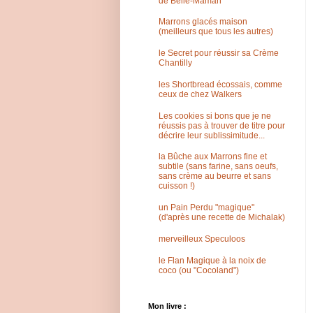
de Belle-Maman
Marrons glacés maison
(meilleurs que tous les autres)
le Secret pour réussir sa Crème
Chantilly
les Shortbread écossais, comme
ceux de chez Walkers
Les cookies si bons que je ne
réussis pas à trouver de titre pour
décrire leur sublissimitude...
la Bûche aux Marrons fine et
subtile (sans farine, sans oeufs,
sans crème au beurre et sans
cuisson !)
un Pain Perdu "magique"
(d'après une recette de Michalak)
merveilleux Speculoos
le Flan Magique à la noix de
coco (ou "Cocoland")
Mon livre :