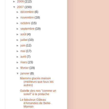
►
2008
(112)
▼
2007
(150)
►
décembre
(6)
►
novembre
(18)
►
octobre
(15)
►
septembre
(19)
►
août
(4)
►
juillet
(10)
►
juin
(12)
►
mai
(17)
►
avril
(7)
►
mars
(15)
►
février
(19)
▼
janvier
(8)
Marrons glacés maison
(meilleurs que tous les
autres)
Galette des rois "comme un
soleil" à la pistache
Le fabuleux Gâteau
d'Amandes de Belle-
Maman