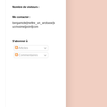
Nombre de visiteurs :
Me contacter :
bergamote[mettre_un_arobase]s
ucrissime[point]com
S’abonner à
Articles
Commentaires