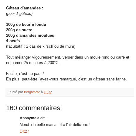
Gâteau d'amandes :
(pour 1 gâteau)
100g de beurre fondu
200g de sucre
200g d'amandes moulues
4 oeufs
(facultatif : 2 càs de kirsch ou de rhum)
Tout mélanger vigoureusement, verser dans un moule rond ou carré et
enfourner 25 minutes à 200°C.
Facile, n'est-ce pas ?
En plus, peut-être l'avez-vous remarqué, c'est un gâteau sans farine.
Publié par
Bergamote
à
13:32
160 commentaires:
Anonyme a dit…
Merci à ta belle-maman, il a l'air délicieux !
14:27