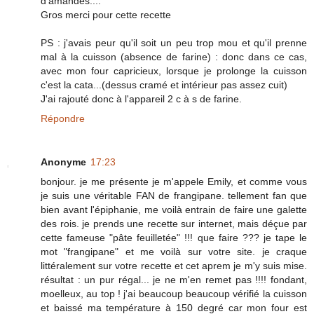
d'amandes....
Gros merci pour cette recette
PS : j'avais peur qu'il soit un peu trop mou et qu'il prenne
mal à la cuisson (absence de farine) : donc dans ce cas,
avec mon four capricieux, lorsque je prolonge la cuisson
c'est la cata...(dessus cramé et intérieur pas assez cuit)
J'ai rajouté donc à l'appareil 2 c à s de farine.
Répondre
Anonyme
17:23
bonjour. je me présente je m'appele Emily, et comme vous
je suis une véritable FAN de frangipane. tellement fan que
bien avant l'épiphanie, me voilà entrain de faire une galette
des rois. je prends une recette sur internet, mais déçue par
cette fameuse "pâte feuilletée" !!! que faire ??? je tape le
mot "frangipane" et me voilà sur votre site. je craque
littéralement sur votre recette et cet aprem je m'y suis mise.
résultat : un pur régal... je ne m'en remet pas !!!! fondant,
moelleux, au top ! j'ai beaucoup beaucoup vérifié la cuisson
et baissé ma température à 150 degré car mon four est