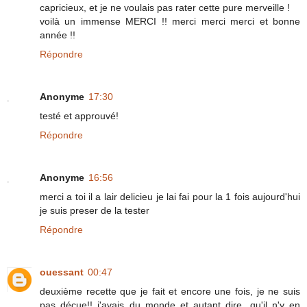
capricieux, et je ne voulais pas rater cette pure merveille !
voilà un immense MERCI !! merci merci merci et bonne
année !!
Répondre
Anonyme
17:30
testé et approuvé!
Répondre
Anonyme
16:56
merci a toi il a lair delicieu je lai fai pour la 1 fois aujourd'hui
je suis preser de la tester
Répondre
ouessant
00:47
deuxième recette que je fait et encore une fois, je ne suis
pas déçue!! j'avais du monde et autant dire, qu'il n'y en