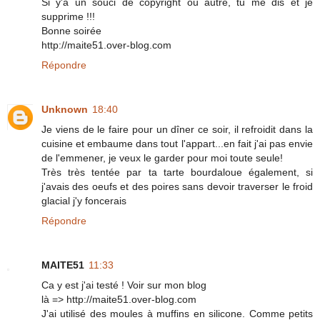
Si y'a un souci de copyright ou autre, tu me dis et je
supprime !!!
Bonne soirée
http://maite51.over-blog.com
Répondre
Unknown
18:40
Je viens de le faire pour un dîner ce soir, il refroidit dans la
cuisine et embaume dans tout l'appart...en fait j'ai pas envie
de l'emmener, je veux le garder pour moi toute seule!
Très très tentée par ta tarte bourdaloue également, si
j'avais des oeufs et des poires sans devoir traverser le froid
glacial j'y foncerais
Répondre
MAITE51
11:33
Ca y est j'ai testé ! Voir sur mon blog
là => http://maite51.over-blog.com
J'ai utilisé des moules à muffins en silicone. Comme petits