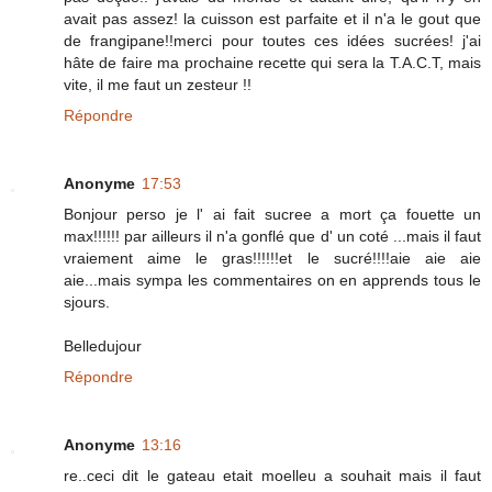
avait pas assez! la cuisson est parfaite et il n'a le gout que
de frangipane!!merci pour toutes ces idées sucrées! j'ai
hâte de faire ma prochaine recette qui sera la T.A.C.T, mais
vite, il me faut un zesteur !!
Répondre
Anonyme
17:53
Bonjour perso je l' ai fait sucree a mort ça fouette un
max!!!!!! par ailleurs il n'a gonflé que d' un coté ...mais il faut
vraiement aime le gras!!!!!!et le sucré!!!!aie aie aie
aie...mais sympa les commentaires on en apprends tous le
sjours.
Belledujour
Répondre
Anonyme
13:16
re..ceci dit le gateau etait moelleu a souhait mais il faut