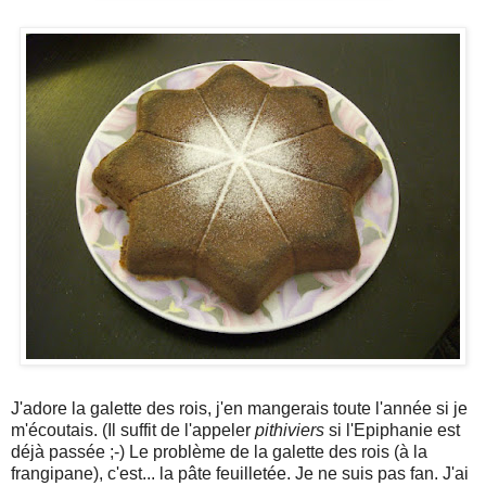
J'adore la galette des rois, j'en mangerais toute l'année si je
m'écoutais. (Il suffit de l'appeler
pithiviers
si l'Epiphanie est
déjà passée ;-) Le problème de la galette des rois (à la
frangipane), c'est... la pâte feuilletée. Je ne suis pas fan. J'ai