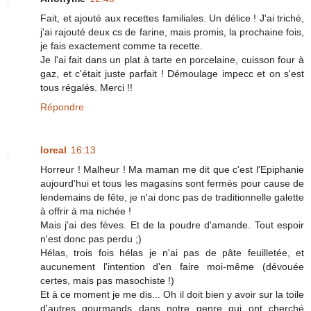
Fait, et ajouté aux recettes familiales. Un délice ! J'ai triché,
j'ai rajouté deux cs de farine, mais promis, la prochaine fois,
je fais exactement comme ta recette.
Je l'ai fait dans un plat à tarte en porcelaine, cuisson four à
gaz, et c'était juste parfait ! Démoulage impecc et on s'est
tous régalés. Merci !!
Répondre
loreal
16:13
Horreur ! Malheur ! Ma maman me dit que c'est l'Epiphanie
aujourd'hui et tous les magasins sont fermés pour cause de
lendemains de fête, je n'ai donc pas de traditionnelle galette
à offrir à ma nichée !
Mais j'ai des fèves. Et de la poudre d'amande. Tout espoir
n'est donc pas perdu ;)
Hélas, trois fois hélas je n'ai pas de pâte feuilletée, et
aucunement l'intention d'en faire moi-même (dévouée
certes, mais pas masochiste !)
Et à ce moment je me dis... Oh il doit bien y avoir sur la toile
d'autres gourmands dans notre genre qui ont cherché