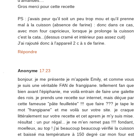
d'amandes....
Gros merci pour cette recette
PS : j'avais peur qu'il soit un peu trop mou et qu'il prenne
mal à la cuisson (absence de farine) : donc dans ce cas,
avec mon four capricieux, lorsque je prolonge la cuisson
c'est la cata...(dessus cramé et intérieur pas assez cuit)
J'ai rajouté donc à l'appareil 2 c à s de farine.
Répondre
Anonyme
17:23
bonjour. je me présente je m'appele Emily, et comme vous
je suis une véritable FAN de frangipane. tellement fan que
bien avant l'épiphanie, me voilà entrain de faire une galette
des rois. je prends une recette sur internet, mais déçue par
cette fameuse "pâte feuilletée" !!! que faire ??? je tape le
mot "frangipane" et me voilà sur votre site. je craque
littéralement sur votre recette et cet aprem je m'y suis mise.
résultat : un pur régal... je ne m'en remet pas !!!! fondant,
moelleux, au top ! j'ai beaucoup beaucoup vérifié la cuisson
et baissé ma température à 150 degré car mon four est