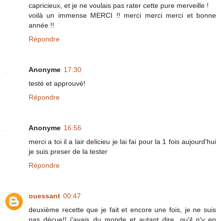
capricieux, et je ne voulais pas rater cette pure merveille !
voilà un immense MERCI !! merci merci merci et bonne
année !!
Répondre
Anonyme
17:30
testé et approuvé!
Répondre
Anonyme
16:56
merci a toi il a lair delicieu je lai fai pour la 1 fois aujourd'hui
je suis preser de la tester
Répondre
ouessant
00:47
deuxième recette que je fait et encore une fois, je ne suis
pas déçue!! j'avais du monde et autant dire, qu'il n'y en