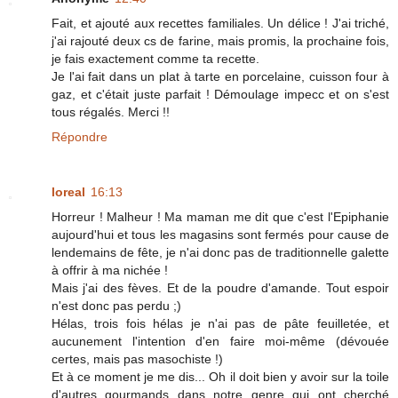
Fait, et ajouté aux recettes familiales. Un délice ! J'ai triché,
j'ai rajouté deux cs de farine, mais promis, la prochaine fois,
je fais exactement comme ta recette.
Je l'ai fait dans un plat à tarte en porcelaine, cuisson four à
gaz, et c'était juste parfait ! Démoulage impecc et on s'est
tous régalés. Merci !!
Répondre
loreal
16:13
Horreur ! Malheur ! Ma maman me dit que c'est l'Epiphanie
aujourd'hui et tous les magasins sont fermés pour cause de
lendemains de fête, je n'ai donc pas de traditionnelle galette
à offrir à ma nichée !
Mais j'ai des fèves. Et de la poudre d'amande. Tout espoir
n'est donc pas perdu ;)
Hélas, trois fois hélas je n'ai pas de pâte feuilletée, et
aucunement l'intention d'en faire moi-même (dévouée
certes, mais pas masochiste !)
Et à ce moment je me dis... Oh il doit bien y avoir sur la toile
d'autres gourmands dans notre genre qui ont cherché