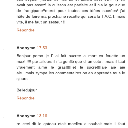
avait pas assez! la cuisson est parfaite et il n'a le gout que
de frangipane!!merci pour toutes ces idées sucrées! j'ai
hâte de faire ma prochaine recette qui sera la T.A.C.T, mais
vite, il me faut un zesteur !!
Répondre
Anonyme
17:53
Bonjour perso je l' ai fait sucree a mort ça fouette un
max!!!!!! par ailleurs il n'a gonflé que d' un coté ...mais il faut
vraiement aime le gras!!!!!!et le sucré!!!!aie aie aie
aie...mais sympa les commentaires on en apprends tous le
sjours.
Belledujour
Répondre
Anonyme
13:16
re..ceci dit le gateau etait moelleu a souhait mais il faut