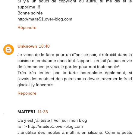
Si y'a un souci de copyright ou autre, tu me dis et je
supprime !!!
Bonne soirée
http://maite51.over-blog.com
Répondre
Unknown
18:40
Je viens de le faire pour un dîner ce soir, il refroidit dans la
cuisine et embaume dans tout l'appart...en fait j'ai pas envie
de l'emmener, je veux le garder pour moi toute seule!
Très très tentée par ta tarte bourdaloue également, si
j'avais des oeufs et des poires sans devoir traverser le froid
glacial j'y foncerais
Répondre
MAITE51
11:33
Ca y est j'ai testé ! Voir sur mon blog
là => http://maite51.over-blog.com
J'ai utilisé des moules à muffins en silicone. Comme petits