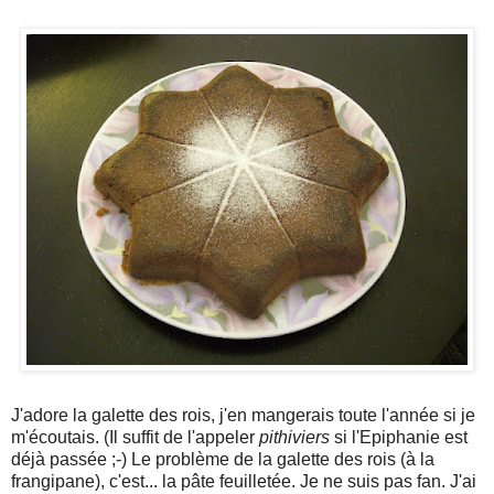
J'adore la galette des rois, j'en mangerais toute l'année si je
m'écoutais. (Il suffit de l'appeler
pithiviers
si l'Epiphanie est
déjà passée ;-) Le problème de la galette des rois (à la
frangipane), c'est... la pâte feuilletée. Je ne suis pas fan. J'ai