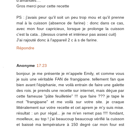
d'amandes....
Gros merci pour cette recette
PS : j'avais peur qu'il soit un peu trop mou et qu'il prenne
mal à la cuisson (absence de farine) : donc dans ce cas,
avec mon four capricieux, lorsque je prolonge la cuisson
c'est la cata...(dessus cramé et intérieur pas assez cuit)
J'ai rajouté donc à l'appareil 2 c à s de farine.
Répondre
Anonyme
17:23
bonjour. je me présente je m'appele Emily, et comme vous
je suis une véritable FAN de frangipane. tellement fan que
bien avant l'épiphanie, me voilà entrain de faire une galette
des rois. je prends une recette sur internet, mais déçue par
cette fameuse "pâte feuilletée" !!! que faire ??? je tape le
mot "frangipane" et me voilà sur votre site. je craque
littéralement sur votre recette et cet aprem je m'y suis mise.
résultat : un pur régal... je ne m'en remet pas !!!! fondant,
moelleux, au top ! j'ai beaucoup beaucoup vérifié la cuisson
et baissé ma température à 150 degré car mon four est