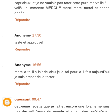
capricieux, et je ne voulais pas rater cette pure merveille !
voilà un immense MERCI !! merci merci merci et bonne
année !!
Répondre
Anonyme
17:30
testé et approuvé!
Répondre
Anonyme
16:56
merci a toi il a lair delicieu je lai fai pour la 1 fois aujourd'hui
je suis preser de la tester
Répondre
ouessant
00:47
deuxième recette que je fait et encore une fois, je ne suis
pas déçue!! j'avais du monde et autant dire, qu'il n'y en