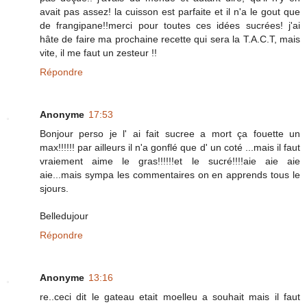
avait pas assez! la cuisson est parfaite et il n'a le gout que
de frangipane!!merci pour toutes ces idées sucrées! j'ai
hâte de faire ma prochaine recette qui sera la T.A.C.T, mais
vite, il me faut un zesteur !!
Répondre
Anonyme
17:53
Bonjour perso je l' ai fait sucree a mort ça fouette un
max!!!!!! par ailleurs il n'a gonflé que d' un coté ...mais il faut
vraiement aime le gras!!!!!!et le sucré!!!!aie aie aie
aie...mais sympa les commentaires on en apprends tous le
sjours.
Belledujour
Répondre
Anonyme
13:16
re..ceci dit le gateau etait moelleu a souhait mais il faut