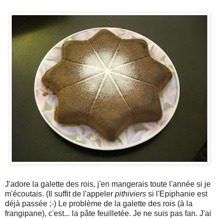
J'adore la galette des rois, j'en mangerais toute l'année si je
m'écoutais. (Il suffit de l'appeler
pithiviers
si l'Epiphanie est
déjà passée ;-) Le problème de la galette des rois (à la
frangipane), c'est... la pâte feuilletée. Je ne suis pas fan. J'ai