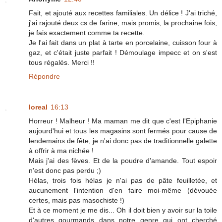
Fait, et ajouté aux recettes familiales. Un délice ! J'ai triché,
j'ai rajouté deux cs de farine, mais promis, la prochaine fois,
je fais exactement comme ta recette.
Je l'ai fait dans un plat à tarte en porcelaine, cuisson four à
gaz, et c'était juste parfait ! Démoulage impecc et on s'est
tous régalés. Merci !!
Répondre
loreal
16:13
Horreur ! Malheur ! Ma maman me dit que c'est l'Epiphanie
aujourd'hui et tous les magasins sont fermés pour cause de
lendemains de fête, je n'ai donc pas de traditionnelle galette
à offrir à ma nichée !
Mais j'ai des fèves. Et de la poudre d'amande. Tout espoir
n'est donc pas perdu ;)
Hélas, trois fois hélas je n'ai pas de pâte feuilletée, et
aucunement l'intention d'en faire moi-même (dévouée
certes, mais pas masochiste !)
Et à ce moment je me dis... Oh il doit bien y avoir sur la toile
d'autres gourmands dans notre genre qui ont cherché