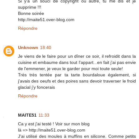
Si y'a un souci de copyright ou autre, tu me dis et je
supprime !!!
Bonne soirée
http://maite51.over-blog.com
Répondre
Unknown
18:40
Je viens de le faire pour un dîner ce soir, il refroidit dans la
cuisine et embaume dans tout l'appart...en fait j'ai pas envie
de l'emmener, je veux le garder pour moi toute seule!
Très très tentée par ta tarte bourdaloue également, si
j'avais des oeufs et des poires sans devoir traverser le froid
glacial j'y foncerais
Répondre
MAITE51
11:33
Ca y est j'ai testé ! Voir sur mon blog
là => http://maite51.over-blog.com
J'ai utilisé des moules à muffins en silicone. Comme petits