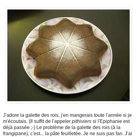
J'adore la galette des rois, j'en mangerais toute l'année si je
m'écoutais. (Il suffit de l'appeler
pithiviers
si l'Epiphanie est
déjà passée ;-) Le problème de la galette des rois (à la
frangipane), c'est... la pâte feuilletée. Je ne suis pas fan. J'ai