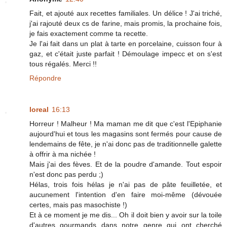
Fait, et ajouté aux recettes familiales. Un délice ! J'ai triché,
j'ai rajouté deux cs de farine, mais promis, la prochaine fois,
je fais exactement comme ta recette.
Je l'ai fait dans un plat à tarte en porcelaine, cuisson four à
gaz, et c'était juste parfait ! Démoulage impecc et on s'est
tous régalés. Merci !!
Répondre
loreal
16:13
Horreur ! Malheur ! Ma maman me dit que c'est l'Epiphanie
aujourd'hui et tous les magasins sont fermés pour cause de
lendemains de fête, je n'ai donc pas de traditionnelle galette
à offrir à ma nichée !
Mais j'ai des fèves. Et de la poudre d'amande. Tout espoir
n'est donc pas perdu ;)
Hélas, trois fois hélas je n'ai pas de pâte feuilletée, et
aucunement l'intention d'en faire moi-même (dévouée
certes, mais pas masochiste !)
Et à ce moment je me dis... Oh il doit bien y avoir sur la toile
d'autres gourmands dans notre genre qui ont cherché