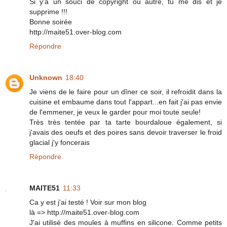
Si y'a un souci de copyright ou autre, tu me dis et je
supprime !!!
Bonne soirée
http://maite51.over-blog.com
Répondre
Unknown
18:40
Je viens de le faire pour un dîner ce soir, il refroidit dans la
cuisine et embaume dans tout l'appart...en fait j'ai pas envie
de l'emmener, je veux le garder pour moi toute seule!
Très très tentée par ta tarte bourdaloue également, si
j'avais des oeufs et des poires sans devoir traverser le froid
glacial j'y foncerais
Répondre
MAITE51
11:33
Ca y est j'ai testé ! Voir sur mon blog
là => http://maite51.over-blog.com
J'ai utilisé des moules à muffins en silicone. Comme petits