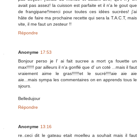
avait pas assez! la cuisson est parfaite et il n'a le gout que
de frangipane!!merci pour toutes ces idées sucrées! j'ai
hâte de faire ma prochaine recette qui sera la T.A.C.T, mais
vite, il me faut un zesteur !!
Répondre
Anonyme
17:53
Bonjour perso je l' ai fait sucree a mort ça fouette un
max!!!!!! par ailleurs il n'a gonflé que d' un coté ...mais il faut
vraiement aime le gras!!!!!!et le sucré!!!!aie aie aie
aie...mais sympa les commentaires on en apprends tous le
sjours.
Belledujour
Répondre
Anonyme
13:16
re..ceci dit le gateau etait moelleu a souhait mais il faut