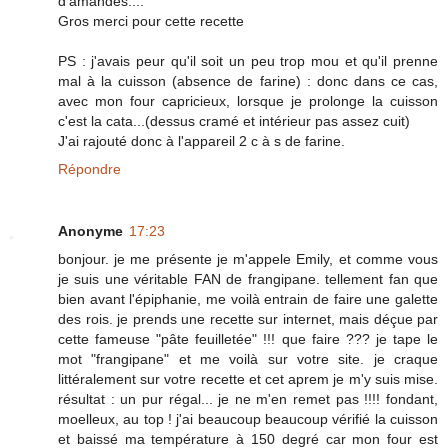
d'amandes....
Gros merci pour cette recette
PS : j'avais peur qu'il soit un peu trop mou et qu'il prenne
mal à la cuisson (absence de farine) : donc dans ce cas,
avec mon four capricieux, lorsque je prolonge la cuisson
c'est la cata...(dessus cramé et intérieur pas assez cuit)
J'ai rajouté donc à l'appareil 2 c à s de farine.
Répondre
Anonyme
17:23
bonjour. je me présente je m'appele Emily, et comme vous
je suis une véritable FAN de frangipane. tellement fan que
bien avant l'épiphanie, me voilà entrain de faire une galette
des rois. je prends une recette sur internet, mais déçue par
cette fameuse "pâte feuilletée" !!! que faire ??? je tape le
mot "frangipane" et me voilà sur votre site. je craque
littéralement sur votre recette et cet aprem je m'y suis mise.
résultat : un pur régal... je ne m'en remet pas !!!! fondant,
moelleux, au top ! j'ai beaucoup beaucoup vérifié la cuisson
et baissé ma température à 150 degré car mon four est