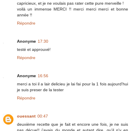
capricieux, et je ne voulais pas rater cette pure merveille !
voilà un immense MERCI !! merci merci merci et bonne
année !!
Répondre
Anonyme
17:30
testé et approuvé!
Répondre
Anonyme
16:56
merci a toi il a lair delicieu je lai fai pour la 1 fois aujourd'hui
je suis preser de la tester
Répondre
ouessant
00:47
deuxième recette que je fait et encore une fois, je ne suis
pas déçue!! j'avais du monde et autant dire, qu'il n'y en