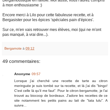
Bergamoustique en raffole. Moi aussi, vous l'aurez compris
à mon enthousiasme :)
Encore merci à Lilo pour cette fabuleuse recette, et à
Bergasister pour les épices 'spéciales pain d'épices'.
Sur ce, m'en vais retrouver mes élèves, moi (qui ne m'ont
pas manqué, à vrai dire...).
Bergamote
à
09:12
49 commentaires:
Anonyme
09:57
Lorsque j'ai cherché une recette de tarte au citron
meringuée je suis tombé sur ta recette, et là j'ai dis "bingo!
C'est celle là qu'il me faut". Pour le citron-bergamotte, je l'ai
trouvé au biocoop de bordeaux. J'adore les recettes de ce
site notamment les petits pains au lait de "tata lulu". A
suivre...