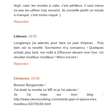
Argh, vaec les moules à cake, c'est périlleux, il vaut mieux
ne pas les utiliser trop souvent. Je conseille plutôt un moule
à manqué, c'est moins risqué :)
Répondre
Llahuen
18:55
Longtemps j'ai attendu pour faire un pain d'épices... Puis
bien sûr la recette Sucrissime m'a convaincu ! Quelques
achats plus tard, me voilà à 23heures devant mon four. Un
résultat moelleux moelleux ! Merci encore !
Répondre
Clemence
23:58
Bonsoir Bergamotte !
J'ai testé ta recette ce WE et je l'ai adorée !
Je l'ai mise sur mon blog :
http://www.clemscooking.com/article-pain-d-epices-tres-
moelleux-62378156.html