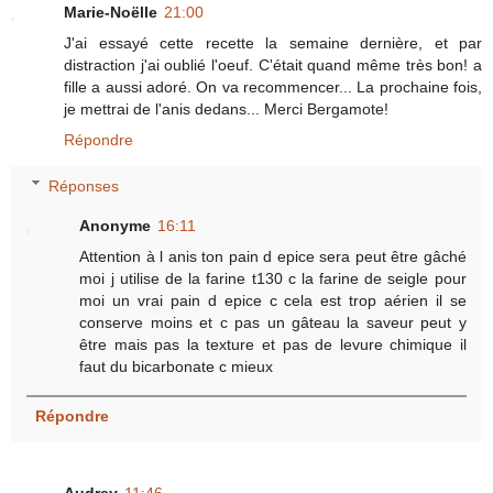
Marie-Noëlle
21:00
J'ai essayé cette recette la semaine dernière, et par
distraction j'ai oublié l'oeuf. C'était quand même très bon! a
fille a aussi adoré. On va recommencer... La prochaine fois,
je mettrai de l'anis dedans... Merci Bergamote!
Répondre
Réponses
Anonyme
16:11
Attention à l anis ton pain d epice sera peut être gâché
moi j utilise de la farine t130 c la farine de seigle pour
moi un vrai pain d epice c cela est trop aérien il se
conserve moins et c pas un gâteau la saveur peut y
être mais pas la texture et pas de levure chimique il
faut du bicarbonate c mieux
Répondre
Audrey
11:46