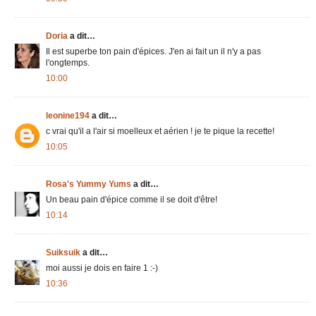
Doria
a dit…
Il est superbe ton pain d'épices. J'en ai fait un il n'y a pas
l'ongtemps.
10:00
leonine194
a dit…
c vrai qu'il a l'air si moelleux et aérien ! je te pique la recette!
10:05
Rosa's Yummy Yums
a dit…
Un beau pain d'épice comme il se doit d'être!
10:14
Suiksuik
a dit…
moi aussi je dois en faire 1 :-)
10:36