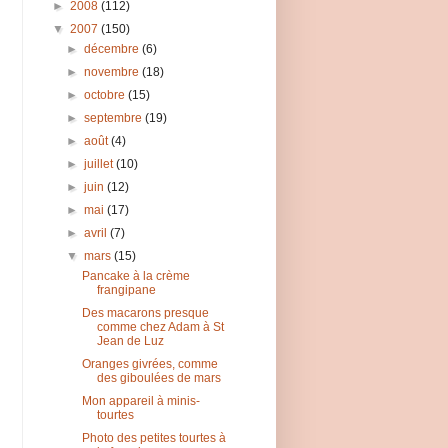
►
2008
(112)
▼
2007
(150)
►
décembre
(6)
►
novembre
(18)
►
octobre
(15)
►
septembre
(19)
►
août
(4)
►
juillet
(10)
►
juin
(12)
►
mai
(17)
►
avril
(7)
▼
mars
(15)
Pancake à la crème
frangipane
Des macarons presque
comme chez Adam à St
Jean de Luz
Oranges givrées, comme
des giboulées de mars
Mon appareil à minis-
tourtes
Photo des petites tourtes à