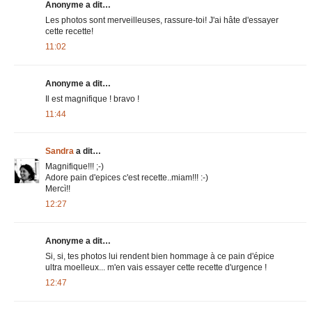
Anonyme a dit…
Les photos sont merveilleuses, rassure-toi! J'ai hâte d'essayer
cette recette!
11:02
Anonyme a dit…
Il est magnifique ! bravo !
11:44
Sandra
a dit…
Magnifique!!! ;-)
Adore pain d'epices c'est recette..miam!!! :-)
Mercì!!
12:27
Anonyme a dit…
Si, si, tes photos lui rendent bien hommage à ce pain d'épice
ultra moelleux... m'en vais essayer cette recette d'urgence !
12:47