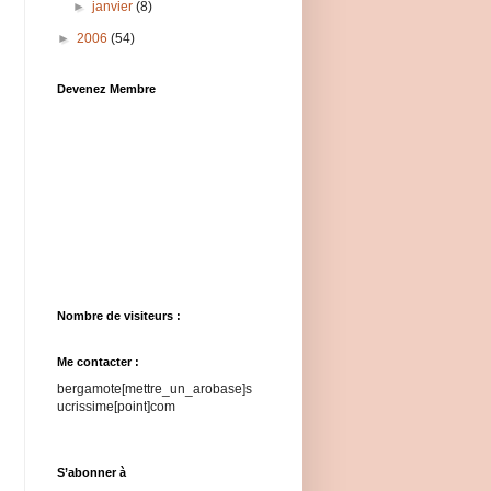
►
janvier
(8)
►
2006
(54)
Devenez Membre
Nombre de visiteurs :
Me contacter :
bergamote[mettre_un_arobase]s
ucrissime[point]com
S’abonner à