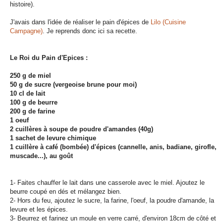
histoire).
J'avais dans l'idée de réaliser le pain d'épices de
Lilo (Cuisine
Campagne)
. Je reprends donc ici sa recette.
Le Roi du Pain d'Epices :
250 g de miel
50 g de sucre (vergeoise brune pour moi)
10 cl de lait
100 g de beurre
200 g de farine
1 oeuf
2 cuillères à soupe de poudre d'amandes (40g)
1 sachet de levure chimique
1 cuillère à café (bombée) d'épices (cannelle, anis, badiane, girofle,
muscade...), au goût
1- Faites chauffer le lait dans une casserole avec le miel. Ajoutez le
beurre coupé en dés et mélangez bien.
2- Hors du feu, ajoutez le sucre, la farine, l'oeuf, la poudre d'amande, la
levure et les épices.
3- Beurrez et farinez un moule en verre carré, d'environ 18cm de côté et