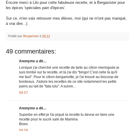
Encore merci à Lilo pour cette fabuleuse recette, et à Bergasister pour
les épices 'spéciales pain d'épices'.
Sur ce, m'en vais retrouver mes élèves, moi (qui ne m'ont pas manqué,
à vrai dire...).
Publié par
Bergamote
à
09:12
49 commentaires:
Anonyme a dit…
Lorsque j'ai cherché une recette de tarte au citron meringuée je
suis tombé sur ta recette, et là j'ai dis "bingo! C'est celle là qu'il
me faut". Pour le citron-bergamotte, je l'ai trouvé au biocoop de
bordeaux. J'adore les recettes de ce site notamment les petits
pains au lait de "tata lulu". A suivre...
09:57
Anonyme a dit…
Superbe en effet je t'ai piqué la recette tu devrai en faire une
recette pour le sucré salé de Mamina
Bises
09:59