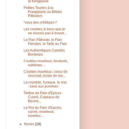
la frangipane
Petites Tourtes à la
Frangipane ou Bébés
Pithiviers
"veux des crêêêpes !"
Les cookies si bons que je
ne réussis pas à trouve...
Le Flan Pâtissier, le Flan
Parisien, la Tarte au Flan
Les Authentiques Canelés
Bordelais
Cookies moelleux, fondants,
sublimes...
Cookies moelleux, coeur de
chocolat, éclats de noi...
Le crumble, l'unique, le vrai
: celui aux pommes
Tartine de Pain d'Epices
Cuivré, Copeaux de
Beurre...
Le Roi du Pain d'Epices,
cuivré, moelleux,
moelleu...
►
février
(19)