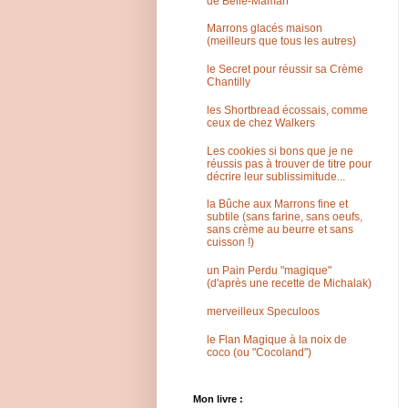
de Belle-Maman
Marrons glacés maison
(meilleurs que tous les autres)
le Secret pour réussir sa Crème
Chantilly
les Shortbread écossais, comme
ceux de chez Walkers
Les cookies si bons que je ne
réussis pas à trouver de titre pour
décrire leur sublissimitude...
la Bûche aux Marrons fine et
subtile (sans farine, sans oeufs,
sans crème au beurre et sans
cuisson !)
un Pain Perdu "magique"
(d'après une recette de Michalak)
merveilleux Speculoos
le Flan Magique à la noix de
coco (ou "Cocoland")
Mon livre :