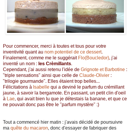
Pour commencer, merci à toutes et tous pour votre
inventivité quant au
nom potentiel de ce dessert
.
Finalement, comme me le suggérait
Flo(Boucledor)
, j'ai
inventé un nom :
les Crèmillants
.
Cependant, j'ai aussi retenu l'idée de
Grignote et Barbotine
:
"triple sensations" ainsi que celle de
Claude-Olivier
:
"trilogie gourmande". Elles étaient trop belles...
Félicitations à
Isabelle
qui a deviné le parfum du crémillant
jaune, à savoir la bergamote. En passant, un petit clin d'oeil
à
Lae
, qui avait bien lu que je détestais la banane, et que ce
ne pouvait donc pas être le "parfum mystère" :)
Tout a commencé hier matin : j'avais décidé de poursuivre
ma
quête du macaron
, donc d'essayer de fabriquer des