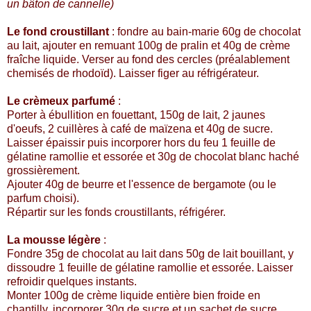
un bâton de cannelle)
Le fond croustillant
:
fondre au bain-marie 60g de chocolat
au lait, ajouter en remuant 100g de pralin et 40g de crème
fraîche liquide. Verser au fond des cercles (préalablement
chemisés de rhodoïd). Laisser figer au réfrigérateur.
Le crèmeux parfumé
:
Porter à ébullition en fouettant, 150g de lait, 2 jaunes
d'oeufs, 2 cuillères à café de maïzena et 40g de sucre.
Laisser épaissir puis incorporer hors du feu 1 feuille de
gélatine ramollie et essorée et 30g de chocolat blanc haché
grossièrement.
Ajouter 40g de beurre et l'essence de bergamote (ou le
parfum choisi).
Répartir sur les fonds croustillants, réfrigérer.
La mousse légère
:
Fondre 35g de chocolat au lait dans 50g de lait bouillant, y
dissoudre 1 feuille de gélatine ramollie et essorée. Laisser
refroidir quelques instants.
Monter 100g de crème liquide entière bien froide en
chantilly, incorporer 30g de sucre et un sachet de sucre