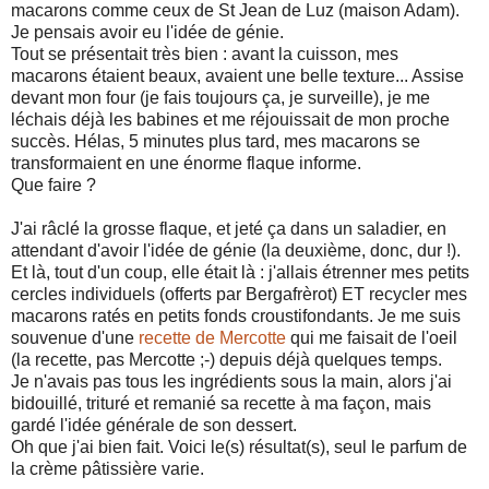
macarons comme ceux de St Jean de Luz (maison Adam).
Je pensais avoir eu l'idée de génie.
Tout se présentait très bien : avant la cuisson, mes
macarons étaient beaux, avaient une belle texture... Assise
devant mon four (je fais toujours ça, je surveille), je me
léchais déjà les babines et me réjouissait de mon proche
succès. Hélas, 5 minutes plus tard, mes macarons se
transformaient en une énorme flaque informe.
Que faire ?
J'ai râclé la grosse flaque, et jeté ça dans un saladier, en
attendant d'avoir l'idée de génie (la deuxième, donc, dur !).
Et là, tout d'un coup, elle était là : j'allais étrenner mes petits
cercles individuels (offerts par Bergafrèrot) ET recycler mes
macarons ratés en petits fonds croustifondants. Je me suis
souvenue d'une
recette de Mercotte
qui me faisait de l'oeil
(la recette, pas Mercotte ;-) depuis déjà quelques temps.
Je n'avais pas tous les ingrédients sous la main, alors j'ai
bidouillé, trituré et remanié sa recette à ma façon, mais
gardé l'idée générale de son dessert.
Oh que j'ai bien fait. Voici le(s) résultat(s), seul le parfum de
la crème pâtissière varie.