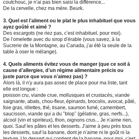
coutchouc, je n'ai pas bien saisi la différence...
De la cervelle, chez ma mère. Beurk.
3. Quel est l’aliment ou le plat le plus inhabituel que vous
ayez goûté et aimé ?
Des escargots (ne riez pas, c'est inhabituel, pour moi).
De l'omelette avec du sirop d'érable (vous savez, à la
Sucrerie de la Montagne, au Canada, j'ai été la seule de la
table à oser le mélange).
4. Quels aliments évitez vous de manger (que ce soit à
cause d’allergies, d’un régime alimentaire précis ou
juste parce que vous n’aimez pas) ?
Alors là, il n'y aura pas assez de place pour ma liste, tant
elle est longue :
poisson cru, viande crue, mollusques et crustacés, viande
saignante, abats, chou-fleur, épinards, brocolis, avocat, pâté,
foie gras, rillettes, thé, tisane, saumon fumé, camembert,
saucisson, viande qui a du "blop" (gélatine, gras, nerfs...),
alcool (vin et spiriteux), thon, oignons crus... Je n'aime rien,
quoi. Sauf les pâtes et les desserts. J'aime à peu près tous
les desserts, sauf la banane, dont je n'aime ni le goût ni la
texture. Un dessert qui contient de la banane, pour moi, c'est