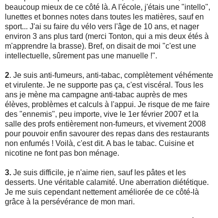
beaucoup mieux de ce côté là. A l'école, j'étais une "intello",
lunettes et bonnes notes dans toutes les matières, sauf en
sport... J'ai su faire du vélo vers l'âge de 10 ans, et nager
environ 3 ans plus tard (merci Tonton, qui a mis deux étés à
m'apprendre la brasse). Bref, on disait de moi "c'est une
intellectuelle, sûrement pas une manuelle !".
2
. Je suis anti-fumeurs, anti-tabac, complètement véhémente
et virulente. Je ne supporte pas ça, c'est viscéral. Tous les
ans je mène ma campagne anti-tabac auprès de mes
élèves, problèmes et calculs à l'appui. Je risque de me faire
des "ennemis", peu importe, vive le 1er février 2007 et la
salle des profs entièrement non-fumeurs, et vivement 2008
pour pouvoir enfin savourer des repas dans des restaurants
non enfumés ! Voilà, c'est dit. A bas le tabac. Cuisine et
nicotine ne font pas bon ménage.
3.
Je suis difficile, je n'aime rien, sauf les pâtes et les
desserts. Une véritable calamité. Une aberration diététique.
Je me suis cependant nettement améliorée de ce côté-là
grâce à la persévérance de mon mari.