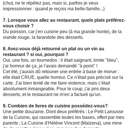
(chut, ne le répétez pas, mais si, parfois je veux
impressionner : quand je reçois ma belle-famille...)
7. Lorsque vous allez au restaurant, quels plats préférez-
vous choisir ?
Du poisson, car j'en cuisine peu (à ma grande honte), de la
viande rouge, la farandole des desserts.
8. Avez-vous déjà retourné un plat ou un vin au
restaurant ? si oui, pourquoi ?
Oui, une fois, un tournedos : il était saignant, limite "bleu",
j'ai horreur de ça, je l'avais demandé "à point" !
Cet été, j'aurais dû retouner une entrée à base de morue :
elle était CRUE, quelle horreur. Ce n'était pas précisé sur la
carte. J'ai bien tenté de me faire violence, mais c'était
absolument inmangeable. Pour le coup, j'ai pris deux
desserts, et le restaurant ne m'en a facturé qu'un.
9. Combien de livres de cuisine possédez-vous?
Une petite douzaine. Dont deux préférés : Le Petit Larousse
de la Cuisine, qui rassemble toutes les bases, offert par mes
parents ; La Cuisine d'Hélène Vincent (Maïzena), une mine