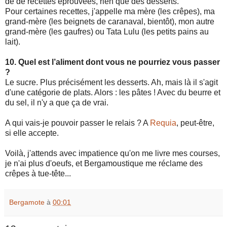
de de recettes éprouvées, rien que des desserts.
Pour certaines recettes, j'appelle ma mère (les crêpes), ma
grand-mère (les beignets de caranaval, bientôt), mon autre
grand-mère (les gaufres) ou Tata Lulu (les petits pains au
lait).
10. Quel est l’aliment dont vous ne pourriez vous passer
?
Le sucre. Plus précisément les desserts. Ah, mais là il s'agit
d'une catégorie de plats. Alors : les pâtes ! Avec du beurre et
du sel, il n'y a que ça de vrai.
A qui vais-je pouvoir passer le relais ? A
Requia
, peut-être,
si elle accepte.
Voilà, j'attends avec impatience qu'on me livre mes courses,
je n'ai plus d'oeufs, et Bergamoustique me réclame des
crêpes à tue-tête...
Bergamote
à
00:01