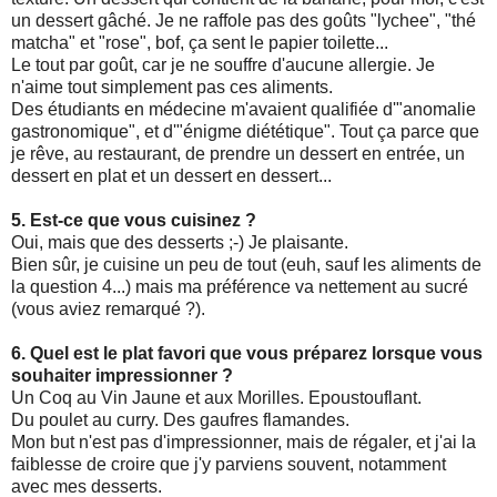
un dessert gâché. Je ne raffole pas des goûts "lychee", "thé
matcha" et "rose", bof, ça sent le papier toilette...
Le tout par goût, car je ne souffre d'aucune allergie. Je
n'aime tout simplement pas ces aliments.
Des étudiants en médecine m'avaient qualifiée d'"anomalie
gastronomique", et d'"énigme diététique". Tout ça parce que
je rêve, au restaurant, de prendre un dessert en entrée, un
dessert en plat et un dessert en dessert...
5. Est-ce que vous cuisinez ?
Oui, mais que des desserts ;-) Je plaisante.
Bien sûr, je cuisine un peu de tout (euh, sauf les aliments de
la question 4...) mais ma préférence va nettement au sucré
(vous aviez remarqué ?).
6. Quel est le plat favori que vous préparez lorsque vous
souhaiter impressionner ?
Un Coq au Vin Jaune et aux Morilles. Epoustouflant.
Du poulet au curry. Des gaufres flamandes.
Mon but n'est pas d'impressionner, mais de régaler, et j'ai la
faiblesse de croire que j'y parviens souvent, notamment
avec mes desserts.