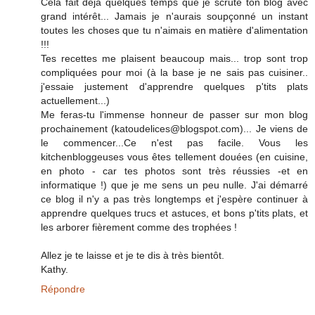
Cela fait déjà quelques temps que je scrute ton blog avec
grand intérêt... Jamais je n'aurais soupçonné un instant
toutes les choses que tu n'aimais en matière d'alimentation
!!!
Tes recettes me plaisent beaucoup mais... trop sont trop
compliquées pour moi (à la base je ne sais pas cuisiner..
j'essaie justement d'apprendre quelques p'tits plats
actuellement...)
Me feras-tu l'immense honneur de passer sur mon blog
prochainement (katoudelices@blogspot.com)... Je viens de
le commencer...Ce n'est pas facile. Vous les
kitchenbloggeuses vous êtes tellement douées (en cuisine,
en photo - car tes photos sont très réussies -et en
informatique !) que je me sens un peu nulle. J'ai démarré
ce blog il n'y a pas très longtemps et j'espère continuer à
apprendre quelques trucs et astuces, et bons p'tits plats, et
les arborer fièrement comme des trophées !
Allez je te laisse et je te dis à très bientôt.
Kathy.
Répondre