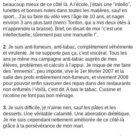
beaucoup mieux de ce côté là. A l'école, j'étais une "intello",
lunettes et bonnes notes dans toutes les matières, sauf en
sport... J'ai su faire du vélo vers l'âge de 10 ans, et nager
environ 3 ans plus tard (merci Tonton, qui a mis deux étés à
m'apprendre la brasse). Bref, on disait de moi "c'est une
intellectuelle, sûrement pas une manuelle !".
2
. Je suis anti-fumeurs, anti-tabac, complètement véhémente
et virulente. Je ne supporte pas ça, c'est viscéral. Tous les
ans je mène ma campagne anti-tabac auprès de mes
élèves, problèmes et calculs à l'appui. Je risque de me faire
des "ennemis", peu importe, vive le 1er février 2007 et la
salle des profs entièrement non-fumeurs, et vivement 2008
pour pouvoir enfin savourer des repas dans des restaurants
non enfumés ! Voilà, c'est dit. A bas le tabac. Cuisine et
nicotine ne font pas bon ménage.
3.
Je suis difficile, je n'aime rien, sauf les pâtes et les
desserts. Une véritable calamité. Une aberration diététique.
Je me suis cependant nettement améliorée de ce côté-là
grâce à la persévérance de mon mari.