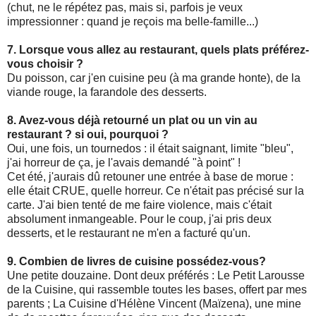
(chut, ne le répétez pas, mais si, parfois je veux
impressionner : quand je reçois ma belle-famille...)
7. Lorsque vous allez au restaurant, quels plats préférez-
vous choisir ?
Du poisson, car j'en cuisine peu (à ma grande honte), de la
viande rouge, la farandole des desserts.
8. Avez-vous déjà retourné un plat ou un vin au
restaurant ? si oui, pourquoi ?
Oui, une fois, un tournedos : il était saignant, limite "bleu",
j'ai horreur de ça, je l'avais demandé "à point" !
Cet été, j'aurais dû retouner une entrée à base de morue :
elle était CRUE, quelle horreur. Ce n'était pas précisé sur la
carte. J'ai bien tenté de me faire violence, mais c'était
absolument inmangeable. Pour le coup, j'ai pris deux
desserts, et le restaurant ne m'en a facturé qu'un.
9. Combien de livres de cuisine possédez-vous?
Une petite douzaine. Dont deux préférés : Le Petit Larousse
de la Cuisine, qui rassemble toutes les bases, offert par mes
parents ; La Cuisine d'Hélène Vincent (Maïzena), une mine