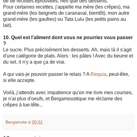
de de recettes éprouvées, rien que des desserts.
Pour certaines recettes, j'appelle ma mère (les crêpes), ma
grand-mère (les beignets de caranaval, bientôt), mon autre
grand-mère (les gaufres) ou Tata Lulu (les petits pains au
lait).
10. Quel est l’aliment dont vous ne pourriez vous passer
?
Le sucre. Plus précisément les desserts. Ah, mais là il s'agit
d'une catégorie de plats. Alors : les pâtes ! Avec du beurre et
du sel, il n'y a que ça de vrai.
A qui vais-je pouvoir passer le relais ? A
Requia
, peut-être,
si elle accepte.
Voilà, j'attends avec impatience qu'on me livre mes courses,
je n'ai plus d'oeufs, et Bergamoustique me réclame des
crêpes à tue-tête...
Bergamote
à
00:01