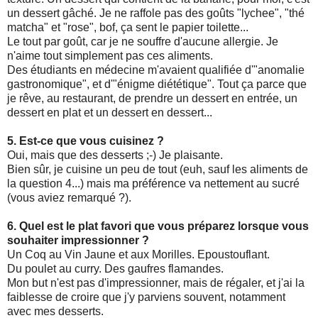
un dessert gâché. Je ne raffole pas des goûts "lychee", "thé
matcha" et "rose", bof, ça sent le papier toilette...
Le tout par goût, car je ne souffre d'aucune allergie. Je
n'aime tout simplement pas ces aliments.
Des étudiants en médecine m'avaient qualifiée d'"anomalie
gastronomique", et d'"énigme diététique". Tout ça parce que
je rêve, au restaurant, de prendre un dessert en entrée, un
dessert en plat et un dessert en dessert...
5. Est-ce que vous cuisinez ?
Oui, mais que des desserts ;-) Je plaisante.
Bien sûr, je cuisine un peu de tout (euh, sauf les aliments de
la question 4...) mais ma préférence va nettement au sucré
(vous aviez remarqué ?).
6. Quel est le plat favori que vous préparez lorsque vous
souhaiter impressionner ?
Un Coq au Vin Jaune et aux Morilles. Epoustouflant.
Du poulet au curry. Des gaufres flamandes.
Mon but n'est pas d'impressionner, mais de régaler, et j'ai la
faiblesse de croire que j'y parviens souvent, notamment
avec mes desserts.