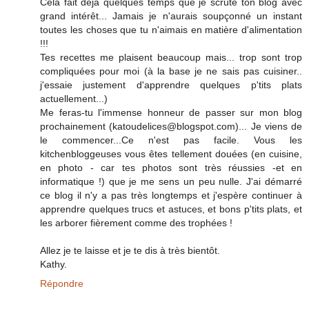
Cela fait déjà quelques temps que je scrute ton blog avec
grand intérêt... Jamais je n'aurais soupçonné un instant
toutes les choses que tu n'aimais en matière d'alimentation
!!!
Tes recettes me plaisent beaucoup mais... trop sont trop
compliquées pour moi (à la base je ne sais pas cuisiner..
j'essaie justement d'apprendre quelques p'tits plats
actuellement...)
Me feras-tu l'immense honneur de passer sur mon blog
prochainement (katoudelices@blogspot.com)... Je viens de
le commencer...Ce n'est pas facile. Vous les
kitchenbloggeuses vous êtes tellement douées (en cuisine,
en photo - car tes photos sont très réussies -et en
informatique !) que je me sens un peu nulle. J'ai démarré
ce blog il n'y a pas très longtemps et j'espère continuer à
apprendre quelques trucs et astuces, et bons p'tits plats, et
les arborer fièrement comme des trophées !
Allez je te laisse et je te dis à très bientôt.
Kathy.
Répondre