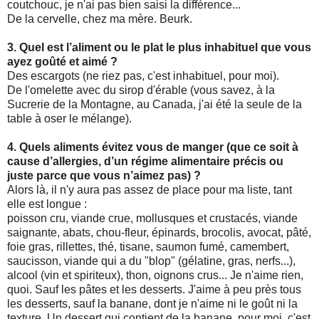
coutchouc, je n'ai pas bien saisi la différence...
De la cervelle, chez ma mère. Beurk.
3. Quel est l’aliment ou le plat le plus inhabituel que vous
ayez goûté et aimé ?
Des escargots (ne riez pas, c'est inhabituel, pour moi).
De l'omelette avec du sirop d'érable (vous savez, à la
Sucrerie de la Montagne, au Canada, j'ai été la seule de la
table à oser le mélange).
4. Quels aliments évitez vous de manger (que ce soit à
cause d’allergies, d’un régime alimentaire précis ou
juste parce que vous n’aimez pas) ?
Alors là, il n'y aura pas assez de place pour ma liste, tant
elle est longue :
poisson cru, viande crue, mollusques et crustacés, viande
saignante, abats, chou-fleur, épinards, brocolis, avocat, pâté,
foie gras, rillettes, thé, tisane, saumon fumé, camembert,
saucisson, viande qui a du "blop" (gélatine, gras, nerfs...),
alcool (vin et spiriteux), thon, oignons crus... Je n'aime rien,
quoi. Sauf les pâtes et les desserts. J'aime à peu près tous
les desserts, sauf la banane, dont je n'aime ni le goût ni la
texture. Un dessert qui contient de la banane, pour moi, c'est