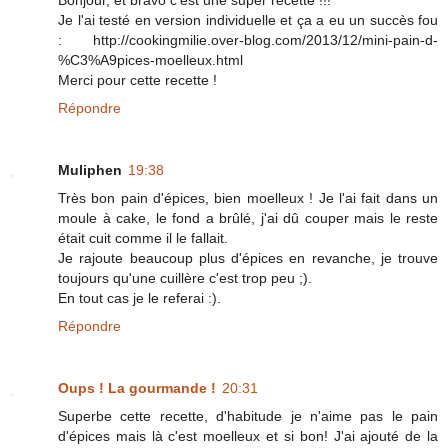
Bonjour, et bravo c'est une super recette !!!
Je l'ai testé en version individuelle et ça a eu un succès fou
: http://cookingmilie.over-blog.com/2013/12/mini-pain-d-
%C3%A9pices-moelleux.html
Merci pour cette recette !
Répondre
Muliphen
19:38
Très bon pain d'épices, bien moelleux ! Je l'ai fait dans un
moule à cake, le fond a brûlé, j'ai dû couper mais le reste
était cuit comme il le fallait.
Je rajoute beaucoup plus d'épices en revanche, je trouve
toujours qu'une cuillère c'est trop peu ;).
En tout cas je le referai :).
Répondre
Oups ! La gourmande !
20:31
Superbe cette recette, d'habitude je n'aime pas le pain
d'épices mais là c'est moelleux et si bon! J'ai ajouté de la