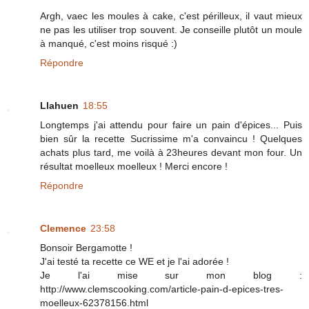
Argh, vaec les moules à cake, c'est périlleux, il vaut mieux
ne pas les utiliser trop souvent. Je conseille plutôt un moule
à manqué, c'est moins risqué :)
Répondre
Llahuen
18:55
Longtemps j'ai attendu pour faire un pain d'épices... Puis
bien sûr la recette Sucrissime m'a convaincu ! Quelques
achats plus tard, me voilà à 23heures devant mon four. Un
résultat moelleux moelleux ! Merci encore !
Répondre
Clemence
23:58
Bonsoir Bergamotte !
J'ai testé ta recette ce WE et je l'ai adorée !
Je l'ai mise sur mon blog :
http://www.clemscooking.com/article-pain-d-epices-tres-
moelleux-62378156.html