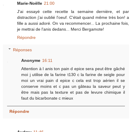
Marie-Noëlle
21:00
J'ai essayé cette recette la semaine dernière, et par
distraction j'ai oublié l'oeuf. C'était quand même très bon! a
fille a aussi adoré. On va recommencer... La prochaine fois,
je mettrai de l'anis dedans... Merci Bergamote!
Répondre
Réponses
Anonyme
16:11
Attention à l anis ton pain d epice sera peut être gâché
moi j utilise de la farine t130 c la farine de seigle pour
moi un vrai pain d epice c cela est trop aérien il se
conserve moins et c pas un gâteau la saveur peut y
être mais pas la texture et pas de levure chimique il
faut du bicarbonate c mieux
Répondre
Audrey
11:46