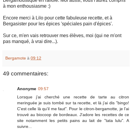
Bergamoustique en raffole. Moi aussi, vous l'aurez compris
à mon enthousiasme :)
Encore merci à Lilo pour cette fabuleuse recette, et à
Bergasister pour les épices 'spéciales pain d'épices'.
Sur ce, m'en vais retrouver mes élèves, moi (qui ne m'ont
pas manqué, à vrai dire...).
Bergamote
à
09:12
49 commentaires:
Anonyme
09:57
Lorsque j'ai cherché une recette de tarte au citron
meringuée je suis tombé sur ta recette, et là j'ai dis "bingo!
C'est celle là qu'il me faut". Pour le citron-bergamotte, je l'ai
trouvé au biocoop de bordeaux. J'adore les recettes de ce
site notamment les petits pains au lait de "tata lulu". A
suivre...