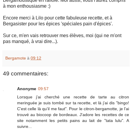
Bergamoustique en raffole. Moi aussi, vous l'aurez compris
à mon enthousiasme :)
Encore merci à Lilo pour cette fabuleuse recette, et à
Bergasister pour les épices 'spéciales pain d'épices'.
Sur ce, m'en vais retrouver mes élèves, moi (qui ne m'ont
pas manqué, à vrai dire...).
Bergamote
à
09:12
49 commentaires:
Anonyme
09:57
Lorsque j'ai cherché une recette de tarte au citron
meringuée je suis tombé sur ta recette, et là j'ai dis "bingo!
C'est celle là qu'il me faut". Pour le citron-bergamotte, je l'ai
trouvé au biocoop de bordeaux. J'adore les recettes de ce
site notamment les petits pains au lait de "tata lulu". A
suivre...