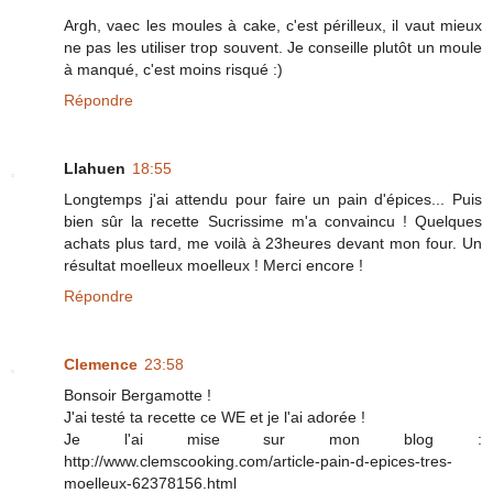
Argh, vaec les moules à cake, c'est périlleux, il vaut mieux
ne pas les utiliser trop souvent. Je conseille plutôt un moule
à manqué, c'est moins risqué :)
Répondre
Llahuen
18:55
Longtemps j'ai attendu pour faire un pain d'épices... Puis
bien sûr la recette Sucrissime m'a convaincu ! Quelques
achats plus tard, me voilà à 23heures devant mon four. Un
résultat moelleux moelleux ! Merci encore !
Répondre
Clemence
23:58
Bonsoir Bergamotte !
J'ai testé ta recette ce WE et je l'ai adorée !
Je l'ai mise sur mon blog :
http://www.clemscooking.com/article-pain-d-epices-tres-
moelleux-62378156.html