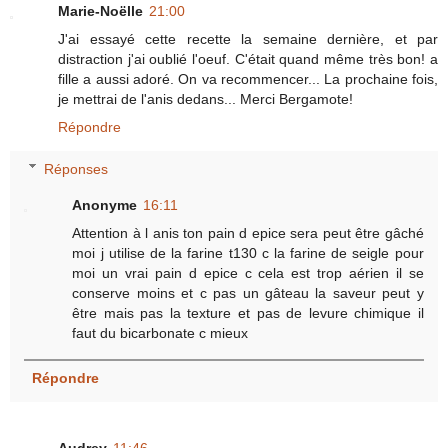
Marie-Noëlle
21:00
J'ai essayé cette recette la semaine dernière, et par
distraction j'ai oublié l'oeuf. C'était quand même très bon! a
fille a aussi adoré. On va recommencer... La prochaine fois,
je mettrai de l'anis dedans... Merci Bergamote!
Répondre
Réponses
Anonyme
16:11
Attention à l anis ton pain d epice sera peut être gâché
moi j utilise de la farine t130 c la farine de seigle pour
moi un vrai pain d epice c cela est trop aérien il se
conserve moins et c pas un gâteau la saveur peut y
être mais pas la texture et pas de levure chimique il
faut du bicarbonate c mieux
Répondre
Audrey
11:46