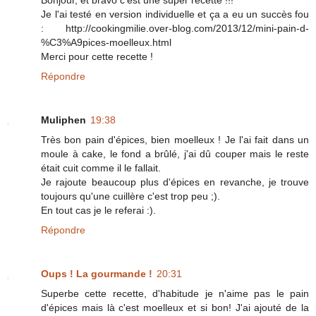
Bonjour, et bravo c'est une super recette !!!
Je l'ai testé en version individuelle et ça a eu un succès fou
: http://cookingmilie.over-blog.com/2013/12/mini-pain-d-
%C3%A9pices-moelleux.html
Merci pour cette recette !
Répondre
Muliphen
19:38
Très bon pain d'épices, bien moelleux ! Je l'ai fait dans un
moule à cake, le fond a brûlé, j'ai dû couper mais le reste
était cuit comme il le fallait.
Je rajoute beaucoup plus d'épices en revanche, je trouve
toujours qu'une cuillère c'est trop peu ;).
En tout cas je le referai :).
Répondre
Oups ! La gourmande !
20:31
Superbe cette recette, d'habitude je n'aime pas le pain
d'épices mais là c'est moelleux et si bon! J'ai ajouté de la