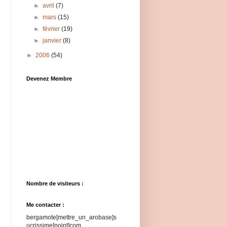
►
avril
(7)
►
mars
(15)
►
février
(19)
►
janvier
(8)
►
2006
(54)
Devenez Membre
Nombre de visiteurs :
Me contacter :
bergamote[mettre_un_arobase]s
ucrissime[point]com