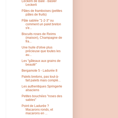
Leckerli de Bâle - Basler
Leckerli
Pâtes de framboises (petites
pâtes de fruits)
Pâte sablée "1-2-3" ou
comment un palet breton
s'e...
Biscuits roses de Reims
(maison), Champagne de
fra...
Une huile d'olive plus
précieuse que toutes les
au...
Les "gâteaux aux grains de
beauté"
Bergamote 5 - Ladurée 8
Palets bretons, pas tout-à-
fait palets mais complè...
Les authentiques Springerle
alsaciens
Petites bouchées "roses des
sables"
Point de Ladurée ?
Macarons ronds, et
macarons en ...