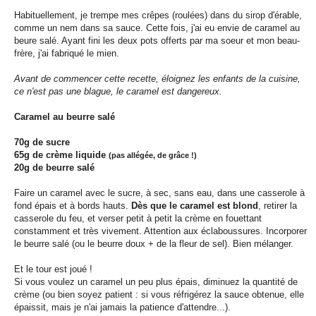
Habituellement, je trempe mes crêpes (roulées) dans du sirop d'érable,
comme un nem dans sa sauce. Cette fois, j'ai eu envie de caramel au
beure salé. Ayant fini les deux pots offerts par ma soeur et mon beau-
frère, j'ai fabriqué le mien.
Avant de commencer cette recette, éloignez les enfants de la cuisine,
ce n'est pas une blague, le caramel est dangereux.
Caramel au beurre salé
70g de sucre
65g de crème liquide
(pas allégée, de grâce !)
20g de beurre salé
Faire un caramel avec le sucre, à sec, sans eau, dans une casserole à
fond épais et à bords hauts.
Dès que le caramel est blond
, retirer la
casserole du feu, et verser petit à petit la crème en fouettant
constamment et très vivement. Attention aux éclaboussures. Incorporer
le beurre salé (ou le beurre doux + de la fleur de sel). Bien mélanger.
Et le tour est joué !
Si vous voulez un caramel un peu plus épais, diminuez la quantité de
crème (ou bien soyez patient : si vous réfrigérez la sauce obtenue, elle
épaissit, mais je n'ai jamais la patience d'attendre...).