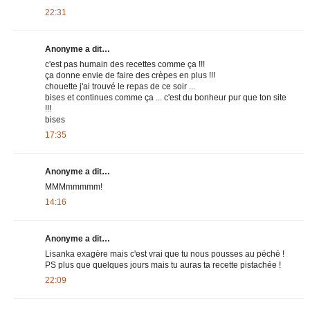
22:31
Anonyme a dit…
c'est pas humain des recettes comme ça !!!
ça donne envie de faire des crèpes en plus !!!
chouette j'ai trouvé le repas de ce soir ...
bises et continues comme ça ... c'est du bonheur pur que ton site
!!!
bises
17:35
Anonyme a dit…
MMMmmmmm!
14:16
Anonyme a dit…
Lisanka exagère mais c'est vrai que tu nous pousses au péché !
PS plus que quelques jours mais tu auras ta recette pistachée !
22:09