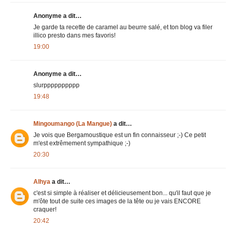
Anonyme a dit…
Je garde ta recette de caramel au beurre salé, et ton blog va filer
illico presto dans mes favoris!
19:00
Anonyme a dit…
slurpppppppppp
19:48
Mingoumango (La Mangue)
a dit…
Je vois que Bergamoustique est un fin connaisseur ;-) Ce petit
m'est extrêmement sympathique ;-)
20:30
Alhya
a dit…
c'est si simple à réaliser et délicieusement bon... qu'il faut que je
m'ôte tout de suite ces images de la tête ou je vais ENCORE
craquer!
20:42