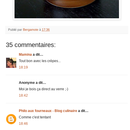
Publié par
Bergamote
à
17:36
35 commentaires:
Mamina
a dit…
Tout bon avec les crèpes...
18:19
Anonyme a dit…
Moi je bois ça direct au verre ;-)
18:42
Philo aux fourneaux - Blog culinaire
a dit…
Comme c'est tentant
18:46