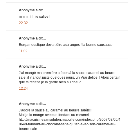
Anonyme a dit…
mmmmhh je salive !
22:32
Anonyme a dit…
Bergamoustique devait être aux anges ! la bonne sausauce !
11:02
Anonyme a dit…
J'ai mangé ma première crèpes à la sauce caramel au beurre
salé, il y a tout juste quelques jours. un Vrai délice !! Alors certain
que ta recette je la garde bien au chaud !
12:24
Anonyme a dit…
J'adore la sauce au caramel au beurre salé!!!!!
Moi je la mange avec un fondant au caramel:
http://macuisinesansgluten.mabulle.com/index.php/2007/03/05/4
8649-fondant-au-chocolat-sans-gluten-avec-son-caramel-au-
beurre-sale