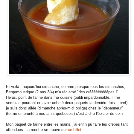
Et voilà : aujourd'hui dimanche, comme presque tous les dimanches,
Bergamoustique (2 ans 3/4) m'a réclamé "des crêêêêêêêêêpes !".
Hélas, point de farine dans ma cuisine (oubli impardonnable, il me
semblait pourtant en avoir acheté deux paquets la dernière fois... bref),
je suis donc allée (dimanche après-midi oblige) chez le "dépanneur"
(terme emprunté à nos amis québecois) c'est-à-dire l'épicier du coin.
Mon paquet de farine entre les mains, j'ai enfin pu faire les crêpes tant
attendues. La recette se trouve sur
ce billet
.