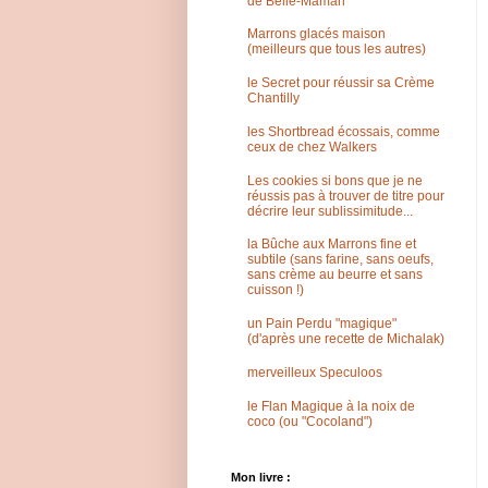
de Belle-Maman
Marrons glacés maison
(meilleurs que tous les autres)
le Secret pour réussir sa Crème
Chantilly
les Shortbread écossais, comme
ceux de chez Walkers
Les cookies si bons que je ne
réussis pas à trouver de titre pour
décrire leur sublissimitude...
la Bûche aux Marrons fine et
subtile (sans farine, sans oeufs,
sans crème au beurre et sans
cuisson !)
un Pain Perdu "magique"
(d'après une recette de Michalak)
merveilleux Speculoos
le Flan Magique à la noix de
coco (ou "Cocoland")
Mon livre :