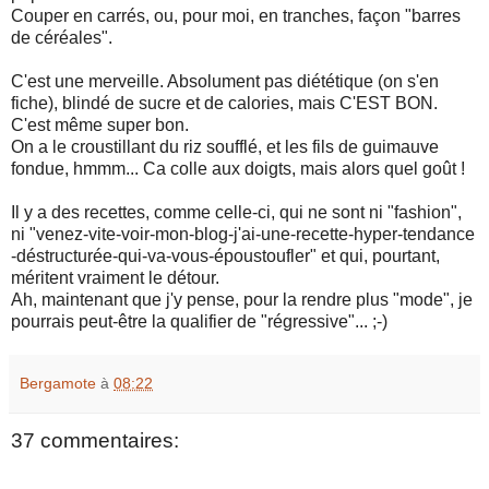
Couper en carrés, ou, pour moi, en tranches, façon "barres
de céréales".
C'est une merveille. Absolument pas diététique (on s'en
fiche), blindé de sucre et de calories, mais C'EST BON.
C'est même super bon.
On a le croustillant du riz soufflé, et les fils de guimauve
fondue, hmmm... Ca colle aux doigts, mais alors quel goût !
Il y a des recettes, comme celle-ci, qui ne sont ni "fashion",
ni "venez-vite-voir-mon-blog-j'ai-une-recette-hyper-tendance
-déstructurée-qui-va-vous-époustoufler" et qui, pourtant,
méritent vraiment le détour.
Ah, maintenant que j'y pense, pour la rendre plus "mode", je
pourrais peut-être la qualifier de "régressive"... ;-)
Bergamote
à
08:22
37 commentaires: