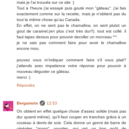
mais je l'ai trouvée sur ce site :)
Tout à l'heure j'ai essayé puis gouté mon "gâteau": j'ai fais
exactement comme sur la recette, mais je n'obtient pas du
tout la même chose qu'au Canada.
En effet, on ne sent pas le chamallow, on sent plutot un
gout de caramel,(en plus c'est très dur!!). tout est collé: il
faut tapez dessus pour pouvoir decoller un morceau ^^.
je ne sais pas comment faire pour avoir le chamallow
encore mou.
pouvez vous m'indiquer comment faire s'il vous plait?
j'attends avec impatience votre réponse pour pouvoir à
nouveau déguster ce gâteau.
merci :)
Répondre
Bergamote
12:53
On obtient en effet quelque chose d'assez solide (mais pas
dur quand même), qu'il faut couper en tranches grâce à un
couteau à dents de scie. Cela donne un genre de barre de
céréales "grany", souples, qui ont un bon goût de