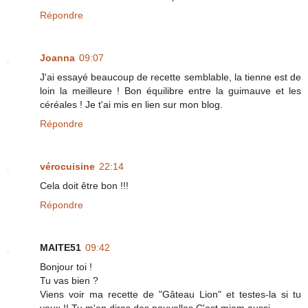
Répondre
Joanna
09:07
J'ai essayé beaucoup de recette semblable, la tienne est de
loin la meilleure ! Bon équilibre entre la guimauve et les
céréales ! Je t'ai mis en lien sur mon blog.
Répondre
vérocuisine
22:14
Cela doit être bon !!!
Répondre
MAITE51
09:42
Bonjour toi !
Tu vas bien ?
Viens voir ma recette de "Gâteau Lion" et testes-la si tu
veux !! Tu m'en diras des nouvelles C'est miam aussi