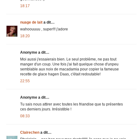
18:17
nuage de lait
a dit…
wahoouuuu , super!!! j'adore
18:20
Anonyme a dit…
Moi aussi j'essaierais bien. Le seul problème, ne pas tout
manger d'un coup. Une fois j'ai fait quelque chose d'unpeu
semblable aux noix de macadamia pour copier la fameuse
recette de glace hagen Daas, c'était redoutable!
22:55
Anonyme a dit…
Tu sais nous attirer avec toutes les friandise que tu présentes
ces derniers jours. Irrésistible !
08:33
Clairechen
a dit…