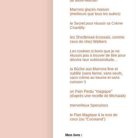
de Belle-Maman
Marrons glacés maison
(meilleurs que tous les autres)
le Secret pour réussir sa Crème
Chantilly
les Shortbread écossais, comme
ceux de chez Walkers
Les cookies si bons que je ne
réussis pas à trouver de titre pour
décrire leur sublissimitude...
la Bûche aux Marrons fine et
subtile (sans farine, sans oeufs,
sans crème au beurre et sans
cuisson !)
un Pain Perdu "magique"
(d'après une recette de Michalak)
merveilleux Speculoos
le Flan Magique à la noix de
coco (ou "Cocoland")
Mon livre :