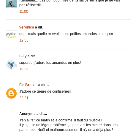
Rholalala.... pas bon pour mes dents!!!!!! Je sens que je ne vais
pas résister!!!!
11:00
veronica
a dit…
oups mais quelle merveille ces petites amandes a croquer...
12:53
L-Fy
a dit…
superbe, j'adore les amandes en plus!
19:39
Flo Bretzel
a dit…
J'adore ce genre de confiseries!
22:21
Anonyme a dit…
J'en ai fait ce matin et je confirme, il faut du muscle !
Il y a juste un léger problème...je pensais les mettre dans des
paniers de Noël et malheureusement il n'y en a déjà plus !