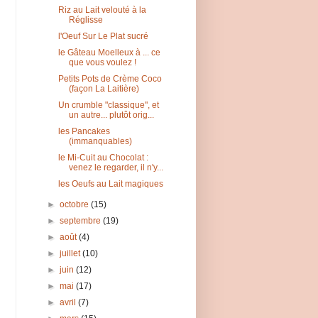
Riz au Lait velouté à la
Réglisse
l'Oeuf Sur Le Plat sucré
le Gâteau Moelleux à ... ce
que vous voulez !
Petits Pots de Crème Coco
(façon La Laitière)
Un crumble "classique", et
un autre... plutôt orig...
les Pancakes
(immanquables)
le Mi-Cuit au Chocolat :
venez le regarder, il n'y...
les Oeufs au Lait magiques
►
octobre
(15)
►
septembre
(19)
►
août
(4)
►
juillet
(10)
►
juin
(12)
►
mai
(17)
►
avril
(7)