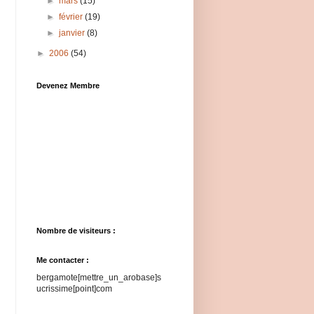
►
mars
(15)
►
février
(19)
►
janvier
(8)
►
2006
(54)
Devenez Membre
Nombre de visiteurs :
Me contacter :
bergamote[mettre_un_arobase]s
ucrissime[point]com