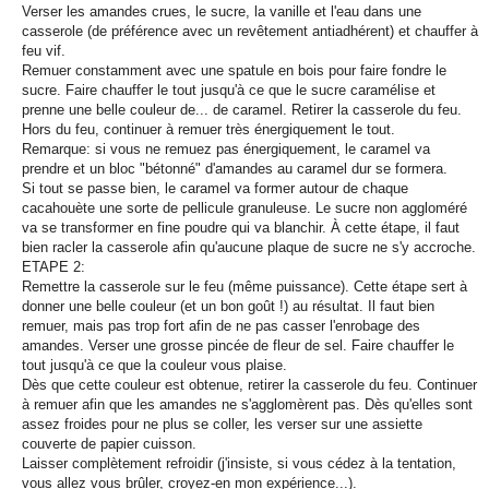
Verser les amandes crues, le sucre, la vanille et l'eau dans une
casserole (de préférence avec un revêtement antiadhérent) et chauffer à
feu vif.
Remuer constamment avec une spatule en bois pour faire fondre le
sucre. Faire chauffer le tout jusqu'à ce que le sucre caramélise et
prenne une belle couleur de... de caramel. Retirer la casserole du feu.
Hors du feu, continuer à remuer très énergiquement le tout.
Remarque: si vous ne remuez pas énergiquement, le caramel va
prendre et un bloc "bétonné" d'amandes au caramel dur se formera.
Si tout se passe bien, le caramel va former autour de chaque
cacahouète une sorte de pellicule granuleuse. Le sucre non aggloméré
va se transformer en fine poudre qui va blanchir. À cette étape, il faut
bien racler la casserole afin qu'aucune plaque de sucre ne s'y accroche.
ETAPE 2:
Remettre la casserole sur le feu (même puissance). Cette étape sert à
donner une belle couleur (et un bon goût !) au résultat. Il faut bien
remuer, mais pas trop fort afin de ne pas casser l'enrobage des
amandes. Verser une grosse pincée de fleur de sel. Faire chauffer le
tout jusqu'à ce que la couleur vous plaise.
Dès que cette couleur est obtenue, retirer la casserole du feu. Continuer
à remuer afin que les amandes ne s'agglomèrent pas. Dès qu'elles sont
assez froides pour ne plus se coller, les verser sur une assiette
couverte de papier cuisson.
Laisser complètement refroidir (j'insiste, si vous cédez à la tentation,
vous allez vous brûler, croyez-en mon expérience...).