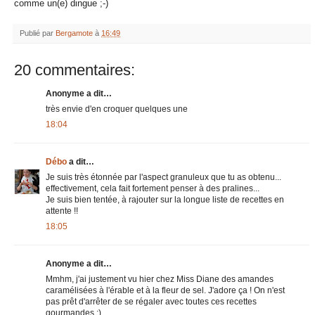
comme un(e) dingue ;-)
Publié par
Bergamote
à
16:49
20 commentaires:
Anonyme a dit…
très envie d'en croquer quelques une
18:04
Débo
a dit…
Je suis très étonnée par l'aspect granuleux que tu as obtenu...
effectivement, cela fait fortement penser à des pralines...
Je suis bien tentée, à rajouter sur la longue liste de recettes en
attente !!
18:05
Anonyme a dit…
Mmhm, j'ai justement vu hier chez Miss Diane des amandes
caramélisées à l'érable et à la fleur de sel. J'adore ça ! On n'est
pas prêt d'arrêter de se régaler avec toutes ces recettes
gourmandes :)