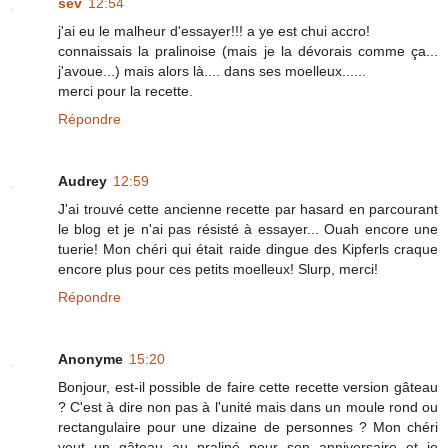
sev
12:54
j'ai eu le malheur d'essayer!!! a ye est chui accro!
connaissais la pralinoise (mais je la dévorais comme ça...
j'avoue...) mais alors là.... dans ses moelleux......
merci pour la recette.
Répondre
Audrey
12:59
J'ai trouvé cette ancienne recette par hasard en parcourant
le blog et je n'ai pas résisté à essayer... Ouah encore une
tuerie! Mon chéri qui était raide dingue des Kipferls craque
encore plus pour ces petits moelleux! Slurp, merci!
Répondre
Anonyme
15:20
Bonjour, est-il possible de faire cette recette version gâteau
? C'est à dire non pas à l'unité mais dans un moule rond ou
rectangulaire pour une dizaine de personnes ? Mon chéri
veut un gâteau au praliné pour son anniversaire et je