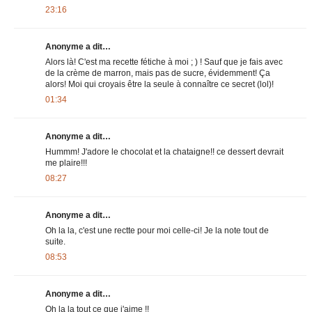
23:16
Anonyme a dit…
Alors là! C'est ma recette fétiche à moi ; ) ! Sauf que je fais avec
de la crème de marron, mais pas de sucre, évidemment! Ça
alors! Moi qui croyais être la seule à connaître ce secret (lol)!
01:34
Anonyme a dit…
Hummm! J'adore le chocolat et la chataigne!! ce dessert devrait
me plaire!!!
08:27
Anonyme a dit…
Oh la la, c'est une rectte pour moi celle-ci! Je la note tout de
suite.
08:53
Anonyme a dit…
Oh la la tout ce que j'aime !!