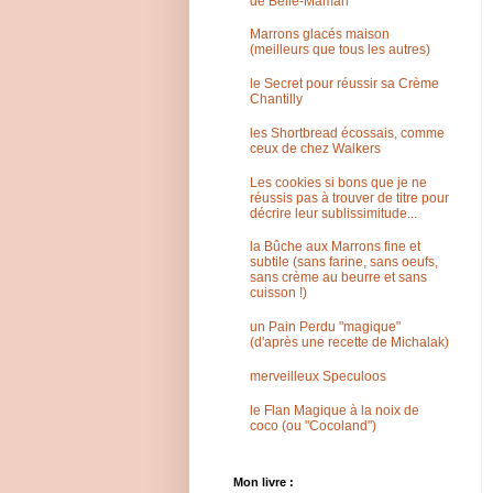
de Belle-Maman
Marrons glacés maison
(meilleurs que tous les autres)
le Secret pour réussir sa Crème
Chantilly
les Shortbread écossais, comme
ceux de chez Walkers
Les cookies si bons que je ne
réussis pas à trouver de titre pour
décrire leur sublissimitude...
la Bûche aux Marrons fine et
subtile (sans farine, sans oeufs,
sans crème au beurre et sans
cuisson !)
un Pain Perdu "magique"
(d'après une recette de Michalak)
merveilleux Speculoos
le Flan Magique à la noix de
coco (ou "Cocoland")
Mon livre :