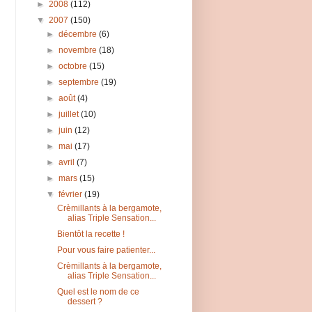
►
2008
(112)
▼
2007
(150)
►
décembre
(6)
►
novembre
(18)
►
octobre
(15)
►
septembre
(19)
►
août
(4)
►
juillet
(10)
►
juin
(12)
►
mai
(17)
►
avril
(7)
►
mars
(15)
▼
février
(19)
Crèmillants à la bergamote,
alias Triple Sensation...
Bientôt la recette !
Pour vous faire patienter...
Crèmillants à la bergamote,
alias Triple Sensation...
Quel est le nom de ce
dessert ?