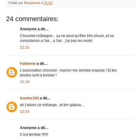
Publié par
Bergamote
à
21:52
24 commentaires:
Anonyme a dit…
Chocolat-châtaigne... ça ne peut qu'être très réussi, et sa
consistance a l'air... a l'air... j'ai pas les mots!
22:16
Fabienne
a dit…
L'association chocolat - marron me semble exquise ! Et tes
photos sont à tomber !
22:18
leonine194
a dit…
ah j'adore ce mélange , et ton gateau...
22:24
Anonyme a dit…
C'est terrible !!!!!!!