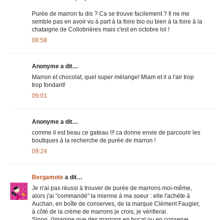
Purée de marron tu dis ? Ca se trouve facilement ? Il ne me
semble pas en avoir vu à part à la foire bio ou bien à la foire à la
chataigne de Collobrières mais c'est en octobre lol !
08:58
Anonyme a dit…
Marron et chocolat, quel super mélange! Miam et il a l'air trop
trop fondant!
09:01
Anonyme a dit…
comme il est beau ce gateau !!! ca donne envie de parcourir les
boutiques à la recherche de purée de marron !
09:24
Bergamote
a dit…
Je n'ai pas réussi à trouver de purée de marrons moi-même,
alors j'ai "commandé" la mienne à ma soeur : elle l'achète à
Auchan, en boîte de conserves, de la marque Clément Faugier,
à côté de la crème de marrons je crois, je vérifierai.
Sinon, j'imagine que des marrons en bocal ou en conserve,