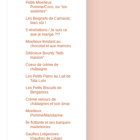
Petits Moelleux
Pomme/Coco, ou "six-
sixièmes"
Les Beignets de Carnaval,
bien sûr !
5 révélations / Je suis ce
que je mange ?!?
Moelleux-fondant au
chocolat et aux marrons
Délicieux Bounty "faits
maison"
Coeur de crème de
châtaigne
Les Petits Pains au Lait de
Tata Lulu
Les Petits Biscuits de
Bergamiss
Crème velours de
châtaignes et son sirop
Moelleux
Pomme/Mandarine
île flottante et ses barques-
madeleines
Gaufres Liègeoises
(Gaufres de Liège)