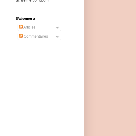
ucrissime[point]com
S’abonner à
Articles
Commentaires