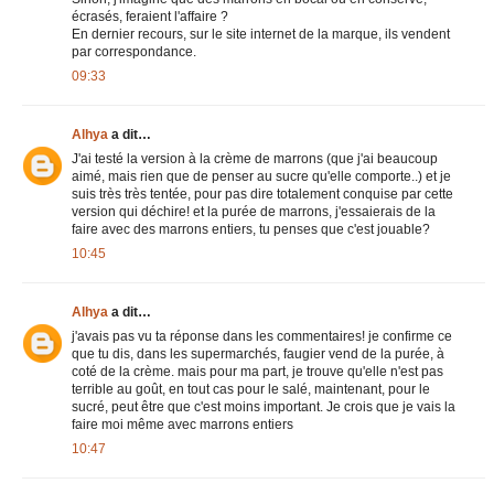
écrasés, feraient l'affaire ?
En dernier recours, sur le site internet de la marque, ils vendent
par correspondance.
09:33
Alhya
a dit…
J'ai testé la version à la crème de marrons (que j'ai beaucoup
aimé, mais rien que de penser au sucre qu'elle comporte..) et je
suis très très tentée, pour pas dire totalement conquise par cette
version qui déchire! et la purée de marrons, j'essaierais de la
faire avec des marrons entiers, tu penses que c'est jouable?
10:45
Alhya
a dit…
j'avais pas vu ta réponse dans les commentaires! je confirme ce
que tu dis, dans les supermarchés, faugier vend de la purée, à
coté de la crème. mais pour ma part, je trouve qu'elle n'est pas
terrible au goût, en tout cas pour le salé, maintenant, pour le
sucré, peut être que c'est moins important. Je crois que je vais la
faire moi même avec marrons entiers
10:47