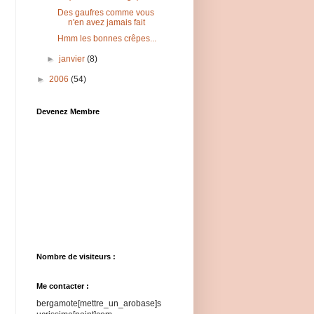
Des gaufres comme vous
n'en avez jamais fait
Hmm les bonnes crêpes...
►
janvier
(8)
►
2006
(54)
Devenez Membre
Nombre de visiteurs :
Me contacter :
bergamote[mettre_un_arobase]s